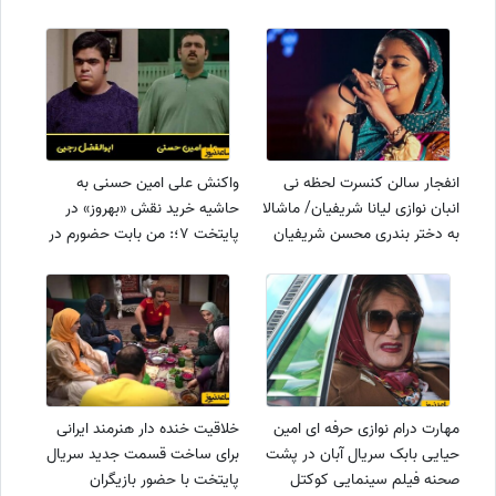
انفجار سالن کنسرت لحظه نی
واکنش علی امین حسنی به
انبان نوازی لیانا شریفیان/ ماشالا
حاشیه خرید نقش «بهروز» در
به دختر بندری محسن شریفیان
پایتخت 7؛: من بابت حضورم در
پایتخت پولی پرداخت نکردم/
ابوالفضل رجبی آدم حسودی
است!+فیلم
مهارت درام نوازی حرفه ای امین
خلاقیت خنده دار هنرمند ایرانی
حیایی بابک سریال آبان در پشت
برای ساخت قسمت جدید سریال
صحنه فیلم سینمایی کوکتل
پایتخت با حضور بازیگران