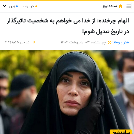
ساعدنیوز
●
درباره ما
●
الهام چرخنده: از خدا می خواهم به شخصیت تاثیرگذار
در تاریخ تبدیل شوم!
هنر و رسانه
چهارشنبه، 03 اردیبهشت 1404
ID
کد خبر 446855