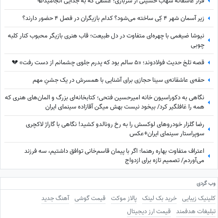
فرار عاشقانه شهاب حسینی از سربازی؛ عشقی که به جدایی انجامید🥀
زیر آسمان شهر 4 کِی ساخته می‌شود؟ کدام بازیگران در فصل 4 حضور دارند؟
نیوشا ضیغمی با چهره‌ای متفاوت در دل طبیعت؛ قاب هنری بازیگر محبوب کنار کلبه
چوبی
قصه تلخ حدیث فولادوند؛ «5 سالم بود که پدرم جلوی چشمانم از دست رفت» 💔
حقه‌ی عاشقانه‌ی سینا حجازی برای آشنایی با همسرش در یک جشنِ مهم
نگاهی به دکوراسیون خانه امیرحسین فتحی؛ کتابخانه‌ای بزرگ و المان‌های هنری که
همه را غافلگیر کرد/ بیخود نیست بهش میگن آقازاده سینمای ایران
رضا گلزار خودروهای لوکسش را به رخ رونالدو کشید! نگاهی با گاراژ لاکچری
سوپراستار سینمای ایران+عکس
اعتراف متفاوت بهاره رهنما؛ اگر با پیمان قاسم‌خانی توافق داشتیم، سه فرزند
می‌آوردم/ تصمیم تازه برای ازدواج
وب گردی
کلینیک زیبایی
خرید بک لینک
پالاز موکت
قیمت گوشی
آهنگ جدید
تبلیغات هدفمند
قیمت ارز دیجیتال