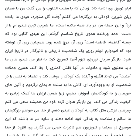
ایام نوروز. وی ادامه داد: زمانی که یا مقلب القلوب را می گفت من با همان
زبان شیرین کودکی به بزرگترها می گفتم "وقت گل صنوبره، عیدی ما یادت
نره" و این جمله من در یاد همه مانده است، اما شیرین ترین عیدی ام را از
دست احمد چرخنده عموی تاریخ شناسم گرفتم. این عیدی کتابی بود که
جمله "فاطمه، فاطمه است" روی آن درج شده بود. همچنین روی آن نوشته
بود که امیدوارم الهام روزی یک شخصیت تاریخی و تاثیرگذار در تاریخ ایران
شود. بازیگر سریال نوروزی «بزم آخر» تصریح کرد: به نظر من عیدی های ما
باید معنوی شود و مادیات در آنها نقش کمتری را ایفا کند. همین جملات
"مثبت" می تواند انگیزه و آینده یک کودک را روشن کند و اعتماد به نفس را در
شخصیت او به وجود‌آورد. ای کاش ما به سنت هایمان برگردیم و آئین های
خوبمان را به کودکانمان آموزش دهیم، زیرا همین ارزش ها کمک زیادی به
کیفیت زندگی می کند. این بازیگر عنوان کرد: خود من همیشه سعی می کنم
چیزهای ارزشی مثل کتاب به کودکان عیدی دهم. از خدا می خواهم بزرگترهای
ما سالم و سلامت به زندگی خود ادامه دهند و سایه سر ما باشند که این
موضوع در سینما و تلویزیون هم تاثیرات خوبی می گذارد. وی افزود: از خدا
می خواهم آرزوی عمویم برآورده شود و به شخصیت تاثیرگذار در تاریخ تبدیل