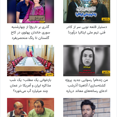
دستیار قلعه نویی سر از کادر
گذری بر تاریخ| از چهارشنبه
فنی تیم ملی ایتالیا درآورد!
سوری خاندان پهلوی در کاخ
گلستان تا رنگ منحصربفرد
شورولت کوروت 1979 در محله در
گیشا، 60 سال پیش
من زنده‌ام! رسوایی جدید پروژه‌
بازخوانی یک مطلب؛ یک شب
کشته‌سازی/ آناهیتا آذرشب
مذاکره ایران و آمریکا در عمان
ادعای رسانه‌های معاند درباره
چند میلیارد آب می‌خورد؟
کشته‌شدنش را تکذیب کرد