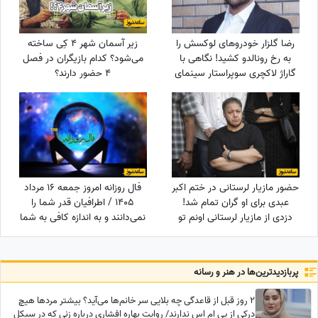
رضا گلزار خودروهای لوکسش را
زیر آسمان شهر 4 کِی ساخته
به رخ رونالدو کشید! نگاهی با
می‌شود؟ کدام بازیگران در فصل
گاراژ لاکچری سوپراستار سینمای
4 حضور دارند؟
ایران+عکس
حضور مازیار لرستانی در ختم اکبر
فال روزانه امروز جمعه 16 مرداد
عبدی برای او گران تمام شد!
1405 / اطرافیان قدر شما را
دزدی از مازیار لرستانی اونم تو
نمی‌دانند و به اندازه کافی به شما
روز روشن!
ارزش نمی‌دهند، اما به زودی
متوجه می‌شوید که ...
پربازدید‌ترین‌ها در هنر و رسانه
2 روز قبل از قاعدگی چه بلایی سر خانم‌ها می‌آید؟ بیشتر مردها هیچ
درکی از پی ام اس ندارند/ روایت بهاره افشاری درباره زنی که در سیکل