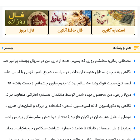
مولوتف/ آقای بازیگر همه فن
جایگزین بهرام افشاری، محسن
حریفه
تنابنده، ریما رامین فر، احمد
مهرانفر و...
استخاره آنلاین
فال حافظ آنلاین
فال امروز
هنر و رسانه
بیشتر
مصطفی زمانی: مطمئنم روزی که بمیرم، همه از بازی من در سریال یوسف پیامبر حرف می‌زنند... +ویدیو
نگاهی به تیپ و استایل هنرمندان حاضر در مراسم تشییع ناصر تقوایی با لباس های رنگی و سفید به سفارش همسر آن مرحوم/ محسن شریفیان، شهاب حسینی، مارال بنی آدم، ستاره اسکندری و...
قصه تلخ حدیث فولادوند؛ «5 سالم بود که پدرم جلوی چشمانم از دست رفت» 💔
مریلا زارعی: من محصول دیده شدن توسط منتقدان هستم؛ اعترافی متفاوت در نشست خبری «موسی کلیم‌الله» + ویدئو
نگاهی به دکوراسیون خانه امیرحسین فتحی؛ کتابخانه‌ای بزرگ و المان‌های هنری که همه را غافلگیر کرد/ بیخود نیست بهش میگن آقازاده سینمای ایران
غوغای استایل هنرمندان در اکران «از یادرفته»؛ از درخشش تمام‌مشکی پردیس احمدیه و آزیتا حاجیان تا تیپ اسپورت سینا مهراد و مجید مظفری
ببینید| از علی مصفا در «لیلا» تا «بامداد خمار»؛ شباهت سکانس جوجه‌کباب بامداد خمار و لیلا سوژه شد
پشت‌پرده تصمیم جنجالی ترلان پروانه؛ محدودیت‌هایی که باعث شد ستاره سریال «بامداد خمار» دور رفیق‌بازی را خط بکشد!