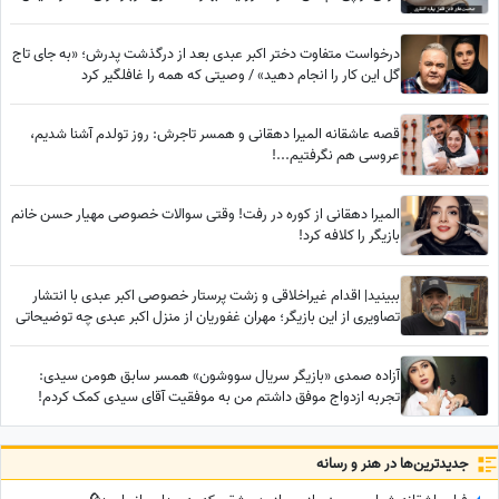
قاعدگی کارش به طلاق و کتک‌کاری کشید
درخواست متفاوت دختر اکبر عبدی بعد از درگذشت پدرش؛ «به جای تاج
گل این کار را انجام دهید» / وصیتی که همه را غافلگیر کرد
قصه عاشقانه المیرا دهقانی و همسر تاجرش: روز تولدم آشنا شدیم،
عروسی هم نگرفتیم...!
المیرا دهقانی از کوره در رفت! وقتی سوالات خصوصی مهیار حسن خانم
بازیگر را کلافه کرد!
ببینید| اقدام غیراخلاقی و زشت پرستار خصوصی اکبر عبدی با انتشار
تصاویری از این بازیگر؛ مهران غفوریان از منزل اکبر عبدی چه توضیحاتی
داد؟
آزاده صمدی «بازیگر سریال سووشون» همسر سابق هومن سیدی:
تجربه ازدواج موفق داشتم من به موفقیت آقای سیدی کمک کردم!
هیچوقت آرزوم مادر شدن نبود خودخواهم همینه که هست!
جدید‌ترین‌ها در هنر و رسانه