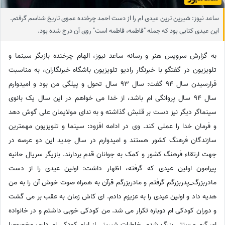
ساعد نیوز: شیرین ترین عیدی ام را از دست احمد چرخنده عموی تاریخ شناسم گرفتم.
این عیدی کتابی بود که جمله "فاطمه، فاطمه است" روی آن درج شده بود.
به گزارش سرویس هنر و رسانه ساعد نیوز، الهام چرخنده بازیگر سینما و
تلویزیون در گفتگو با خبرنگار رادیو تلویزیون باشگاه خبرنگاران، به مناسبت
فرارسیدن سال 94 گفت: سال 93 سال تحول و پیلگی من بود و امیدوارم
سال 94 سال پروانگی ام باشد، از خدا می خواهم در این سال یک بانوی
سینماگر دیگر نیز دست بر قلبش گذاشته و به ندای مولایمان علی گوش دهد
و فرمان خدا را عملی کند. وی در ادامه افزود: سینما و تلویزیون مهمترین
سازندگان فرهنگ کشور هستند و امیدوارم در سال جدید این دو عرصه در
جهت ارتقاء فرهنگ کشور و کمک به جوانان قدم بردارند. بازیگر سریال حانیه
پیرامون اولین عیدی که گرفته، اظهار داشت: اولین عیدی را از دست
مادربزرگ_پدربزرگم گرفتم و مادربزرگم قرآن به همراه صوت خوش آن را به من
هدیه داد و اولین عیدی را به عزیزم دادم. ای کاش زمان به عقب بر می گشت
و دوران کودکی ام دوباره تکرار می شد. من کودکی خوبی داشتم و در خانواده
ای گرم و سنتی بزرگ شدم. خاطرات شیرینی از ایام کودکی ام دارم، مخصوصا