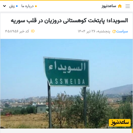
ساعدنیوز
●
درباره ما
●
السویداء؛ پایتخت کوهستانی دروزیان در قلب سوریه
سیاست
پنجشنبه، 26 تیر 1404
ID
کد خبر 458956