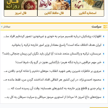
به نام اسرائیل را هم در دست
دارند
استخاره آنلاین
فال حافظ آنلاین
فال امروز
سیاست
بیشتر
اظهارات پزشکیان درباره تقسیم مردم به خودی و غیرخودی؛ تصور کرده‌ایم افراد مذهبی «خودی» هستند و ...
ایران هدف ائتلاف مکه است؟ پاسخ معنادار وزیر امور خارجه ترکیه را بخوانید
عربستان، ترکیه و پاکستان متحد شدند؛ آیا ایران باید نگران این پیمان جنجالی باشد؟
خبر مهم عراقچی درباره تنگه هرمز؛ بازگشایی هنوز در گرو یک شرط است!
مروری بر خاطرات شیرین رهبر شهید انقلاب: موهای دخترم را شانه کردم، بافتن موی سر را خیلی خوب بلدم اما با یک دست نمی‌شود؛ رفقای پاسدار آمدند و.../ روایتی از پدرانگیِ دلنشین آقای شهید
محمود احمدی‌نژاد: در این کشور هر اتفاقی افتاد انداختند گردن من، فقط مانده حمله مغول!
پیام جدی و قاطع وزیر خارجه به کشورهای همسایه: وقت آن رسیده است که ...
سوژه‌های داغ امروز 18 مرداد| از استوری مرموز میثاقی و سرایت سرطان به کل بدن بایدن تا نشستن نکونام پشت هدایت تراکتور تبریزی‌ها