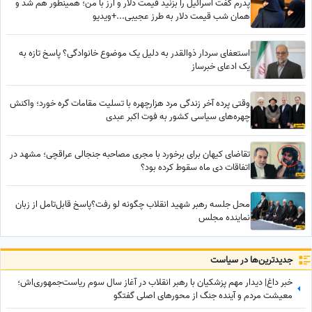
پدرم گفت اسرائیل را بزنید قیمت دلار و ارز با من؛ همینطور هم شد و
همان شب قیمت دلار به طرز عجیبی...+ویدیو
استعفای سردار ذوالقدر به دلیل یک موضوع خانوادگی؟ پاسخ تازه به
یک ادعای خبرساز
وقتی پرده آخر زندگی مرد هزارچهره با تسلیت مقامات گره خورد؛ واکنش
چهره‌های سیاسی کشور به فوت اکبر عبدی
تقاضای کیهان برای برخورد با مجری مصاحبه جنجالی عراقچی؛ مشهد در
اتفاقات دی ماه سقوط کرده بود؟
محل جلسه رهبر شهید انقلاب چگونه لو رفت؟پاسخ قابل‌تامل از زبان
نماینده مجلس
جدید‌ترین‌ها در سیاست
خبر داغ| دیدار مهم پزشکیان با رهبر انقلاب در آغاز سال سوم ریاست‌جمهوری‌اش؛
معیشت مردم و آینده جنگ از محورهای اصلی گفتگو