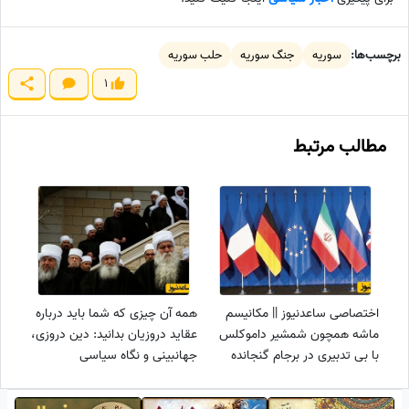
برچسب‌ها:
سوریه
جنگ سوریه
حلب سوریه
1
مطالب مرتبط
اختصاصی ساعدنیوز || مکانیسم
همه آن چیزی که شما باید درباره
ماشه همچون شمشیر داموکلس
عقاید دروزیان بدانید: دین دروزی،
با بی تدبیری در برجام گنجانده
جهانبینی و نگاه سیاسی
شد / غربی ها با ما مذاکره می
کنند در حالی که افسار سگ هاری