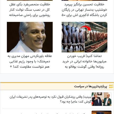
خلاقیت تحسین برانگیز پیرمرد
خلاقیت منحصربفرد بنّای عقل
خوشتیپ بدنساز تهرانی در رایگان
کل در نصب سنگ توالت کنار
کردن باشگاه لاکچری اش برای 50
روشویی برای راحتیِ صاحبخانه
سال به بالا حماسه آفرید +فیلم/
مرزهای معماری رو کیلومترها
عجب استایلی داری آقا محتشم
جابجا کرد+ عکس/ و هنری که
خودت یک پا هادی چوپان هستی
نزد بناها هست و بس😂
تماشا کنید| فریب خوردن
علاقه باورنکردنی مهران مدیری به
میلیون‌ها خانواده ایرانی در خرید
دمپختک؛ با وجود رژیم غذایی
روزانه! وقتی گوشت بوفالو به
هم نتوانست مقاومت کند! +
جای گوشت گوساله سر از سفره
ویدئو
مردم درمی‌آورد!
پربازدید‌ترین‌ها در سیاست
ببینید| وقتی پزشکیان قبول نکرد به توصیه‌های پدر تشریفات ایران
گوش کند؛ ماجرا چه بود؟