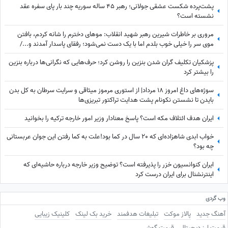
پشت‌پرده شکست عشقی جولانی؛ رهبر 45 ساله سوریه چند بار پای سفره عقد
نشسته است؟
مروری بر خاطرات شیرین رهبر شهید انقلاب: موهای دخترم را شانه کردم، بافتن
موی سر را خیلی خوب بلدم اما با یک دست نمی‌شود؛ رفقای پاسدار آمدند و.../
روایتی از پدرانگیِ دلنشین آقای شهید
پزشکیان تکلیف گران شدن بنزین را روشن کرد؛ حرف‌هایی که نگرانی‌ها درباره بنزین
را بیشتر کرد
سوژه‌های داغ امروز 18 مرداد| از استوری مرموز میثاقی و سرایت سرطان به کل بدن
بایدن تا نشستن نکونام پشت هدایت تراکتور تبریزی‌ها
ایران هدف ائتلاف مکه است؟ پاسخ معنادار وزیر امور خارجه ترکیه را بخوانید
خواب ابدی شاهزاده‌ای که 20 سال در کما بود!علت به کما رفتن این جوان عربستانی
چه بود؟
ایران کنوانسیون خزر را پذیرفته است؟ توضیح وزیر خارجه درباره حاشیه‌ای که
اینترنشنال برای ایران درست کرد
وب گردی
آهنگ جدید
پالاز موکت
تبلیغات هدفمند
خرید بک لینک
کلینیک زیبایی
قیمت ارز دیجیتال
قیمت گوشی