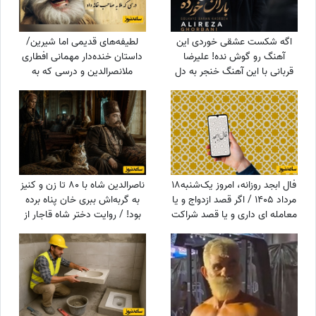
اگه شکست عشقی خوردی این
لطیفه‌های قدیمی اما شیرین/
آهنگ رو گوش نده! علیرضا
داستان خنده‌دار مهمانی افطاری
قربانی با این آهنگ خنجر به دل
ملانصرالدین و درسی که به
همه زد/ دانلود آهنگ «گل‌های
میزبان پررو داد😄
باران خورده» علیرضا قربانی/ رفتی
و بعد از تو دنیا غرق شد در
گریه‌هایم💔
فال ابجد روزانه، امروز یک‌شنبه18
ناصرالدین شاه با 80 تا زن و کنیز
مرداد 1405 / اگر قصد ازدواج و یا
به گربه‌اش ببری خان پناه برده
معامله ای داری و یا قصد شراکت
بود! / روایت دختر شاه قاجار از
و سرمایه گذاری داری ...
لایه‌های پنهان حرمسرای شاهی