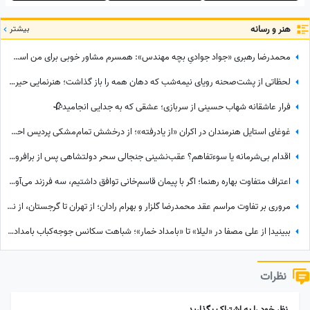
هنر و رسانه
بیشتر
محمدرضا رهبری «جواد جوادیِ بچه مهندس»: همسرم مشاور خوبی برای من است، خط قرمز من خانوادمه/عروسی خواهرم دائم استرس داشتم که مبادا فیلم یا عکسی از من گرفته شود و بعدا برای من دردسر ایجاد کند!
لحظاتی از پشت‌صحنه رویای نیمه‌شب که دهان همه را باز گذاشت؛ هنرنمایی حیرت‌انگیز و جانانه روزبه حصاری بدون بدلکار!+ویدیو
فرار عاشقانه شهاب حسینی از سربازی؛ عشقی که به جدایی انجامید🥀
غوغای استایل هنرمندان در اکران «از یادرفته»؛ از درخشش تمام‌مشکی پردیس احمدیه و آزیتا حاجیان تا تیپ اسپورت سینا مهراد و مجید مظفری
اقدام بی‌شرمانه یا سوءتفاهم؟ عقب‌نشینی جنجالی سحر دولتشاهی پس از برافروخته شدن غضب عمومی در پی استوری «اذان»!
اعتراف متفاوت بهاره رهنما؛ اگر با پیمان قاسم‌خانی توافق داشتیم، سه فرزند می‌آوردم/ تصمیم تازه برای ازدواج
مروری بر تفاوت مراسم عقد محمدرضا گلزار و بهرام رادان؛ از تهران تا گرجستان، از نگاه عاشقانه رادان به مینا تا نگاه رو به آسمان گلزار هنگام خطبه عقد + عکس
ببینید| از علی مصفا در «لیلا» تا «بامداد خمار»؛ شباهت سکانس جوجه‌کباب بامداد خمار و لیلا سوژه شد
نظرات
نظر خود را به اشتراک بگذارید