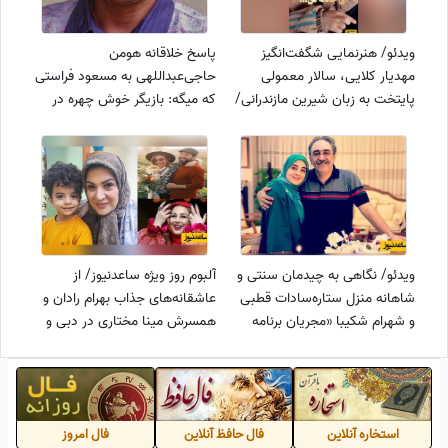
ویدئو/ هنرنمایی شگفت‌انگیز
پاسخ خلاقانه هومن
مهدیار کلایی، سالار معمولی
حاجی‌عبداللهی به مسعود فراستی
پایتخت به زبان شیرین مازندرانی/
که میگه: بازیگر خوش چهره در
باریک‌الله به این خلاقیت و هنر
سینمای ایران نمیشناسم!/
لامصب یه تنه مرزهای زیبایی و
خوش تیپی رو جابه‌جا کرد🤣
ویدئو/ نگاهی به چیدمان سنتی و
آلبوم روز ویژه ساعدنیوز/ از
شاهانه منزل ستاره‌سادات قطبی
عاشقانه‌های جذاب بهرام رادان و
و شهرام شکیبا «مجریان برنامه
همسرش مینا مختاری در دبی و
هلال»/ از پیانو و کتابخانه پر از
حضور همسر ریما رامین‌فر در
کتاب تا فرش لاجوردی و گل‌های
پشت‌صحنه پایتخت تا استایل
غول‌پیکر
فوق لاکچری بهنوش بختیاری
استخاره آنلاین
فال حافظ آنلاین
فال امروز