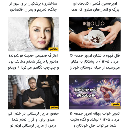
امیرحسین فتحی؛ کتابخانه‌ای
ساختاری؛ پزشکیان برای عبور از
بزرگ و المان‌های هنری که همه
جنگ، تحریم و بحران اقتصادی
را غافلگیر کرد/ بیخود نیست
چه برنامه‌ای دارد؟
بهش میگن آقازاده سینمای ایران
فال قهوه با نشان امروز جمعه 16
اعتراف صمیمی حدیث فولادوند؛
مرداد 1405 / با پشتکار به مقام
مادرم با بازیگر شدنم مخالف بود
می‌رسید، از حیله دوستان خود را
و چپ‌چپ نگاهم می‌کرد! + ویدئو
پنهان کنید
تعبیر خواب روزانه امروز جمعه 16
حضور مازیار لرستانی در ختم اکبر
مرداد 1405 / لبخند و نگاه مثبت
عبدی برای او گران تمام شد!
شما می‌تواند حال خودتان و
دزدی از مازیار لرستانی اونم تو