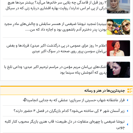
2 روز قبل از قاعدگی چه بلایی سر خانم‌ها می‌آید؟ بیشتر مردها هیچ
درکی از پی ام اس ندارند/ روایت بهاره افشاری درباره زنی که در سیکل
قاعدگی کارش به طلاق و کتک‌کاری کشید
ببینید| تمجید نیوشا ضیغمی از همسر سابقش و چالش‌های مادرِ مجرد
بودن: پدرِ دخترم آدم باشعوری بود و اجازه داد که من....
اعلام 10 روز عزای عمومی در پی درگذشت اکبر عبدی/ فریادها و بغض
بی‌امان سوسن پرور روی صحنه در سوگ اکبر عبدی
اشک‌های بی‌امان مریم مؤمن در مراسم ترحیم اکبر عبدی؛ وداعی تلخ با
پدری که آغوشش پناه سینما بود
جدید‌ترین‌ها در هنر و رسانه
فرار عاشقانه شهاب حسینی از سربازی؛ عشقی که به جدایی انجامید🥀
زیر آسمان شهر 4 کِی ساخته می‌شود؟ کدام بازیگران در فصل 4 حضور دارند؟
نیوشا ضیغمی با چهره‌ای متفاوت در دل طبیعت؛ قاب هنری بازیگر محبوب کنار کلبه
چوبی