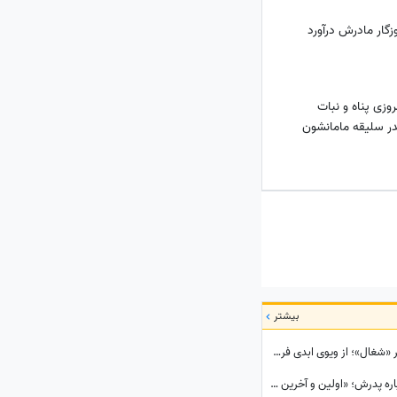
زگار مادرش درآورد
روزی پناه و نبات
ر سلیقه مامانشون
بیشتر
نگاهی به پنت‌هاوس لوکس ایلیا کیوان، بازیگر «شغال»؛ از ویوی ابدی فرشته تا بولداگ دوست‌داشتنی و دکوراسیون چشم‌نواز
ابراز احساسات متفاوت دختر مهران مدیری درباره پدرش؛ «اولین و آخرین عشق زندگی من بابامه» + ویدئو