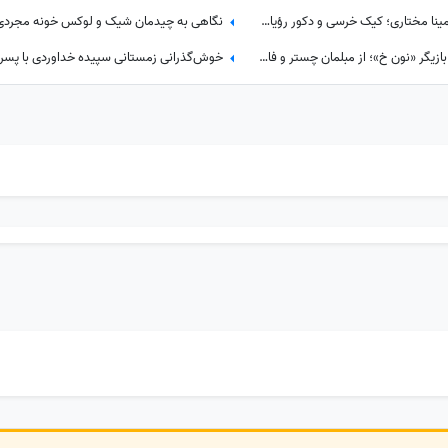
جشن تولد باشکوه «جان» با سلیقه مینا مختاری؛ کیک خرسی و دکور رؤیایی همه را مجذوب کرد
نگاهی به چیدمان منزل ندا قاسمی، بازیگر «نون خ»؛ از مبلمان چستر و فانوس‌های دکوراتیو تا کابینت شیشه‌ای و آباژورهای کلاسیک