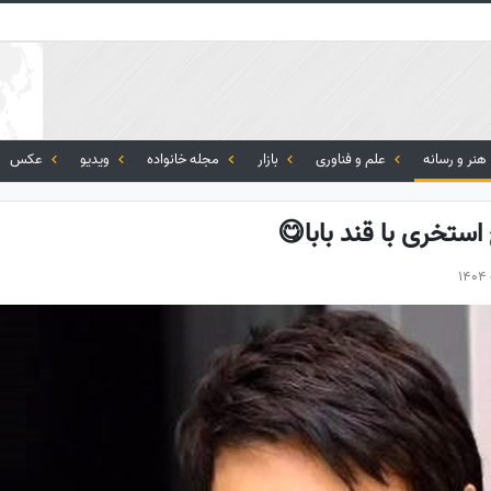
هنر و رسانه
علم و فناوری
بازار
مجله خانواده
ویدیو
عکس
تخری با قند بابا😋