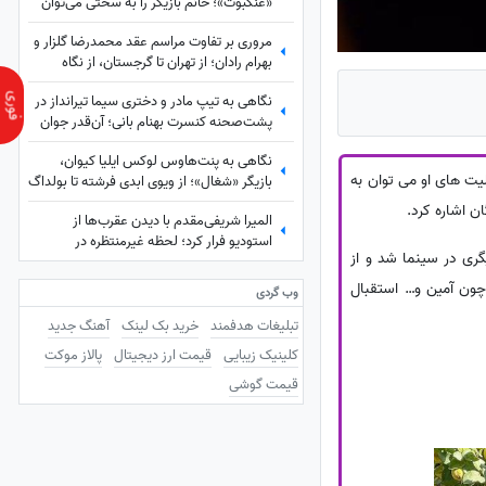
«عنکبوت»؛ خانم بازیگر را به سختی می‌توان
شناخت + عکس
مروری بر تفاوت مراسم عقد محمدرضا گلزار و
بهرام رادان؛ از تهران تا گرجستان، از نگاه
عاشقانه رادان به مینا تا نگاه رو به آسمان گلزار
نگاهی به تیپ مادر و دختری سیما تیرانداز در
هنگام خطبه عقد + عکس
پشت‌صحنه کنسرت بهنام بانی؛ آن‌قدر جوان
که همه گفتند خواهرش است! + عکس
نگاهی به پنت‌هاوس لوکس ایلیا کیوان،
یران است. از جمله فعالیت های او می توان به
بازیگر «شغال»؛ از ویوی ابدی فرشته تا بولداگ
دوست‌داشتنی و دکوراسیون چشم‌نواز
ن اشاره کرد.
المیرا شریفی‌مقدم با دیدن عقرب‌ها از
استودیو فرار کرد؛ لحظه غیرمنتظره در
یدا کرده بود، برای مدت 10 سال وارد عرصهٔ بازیگری در سینما شد و از
«صبحانه ایرانی» + ویدئو
چون آمین و… استقبال
وب گردی
تبلیغات هدفمند
خرید بک لینک
آهنگ جدید
کلینیک زیبایی
قیمت ارز دیجیتال
پالاز موکت
قیمت گوشی