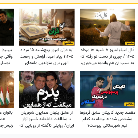
فال انبیاء امروز 5 شنبه 15 مرداد
آیه قرآن امروز پنج‌شنبه 15 مرداد
ببینید|
1405 / چیزی از دست تو رفته که
1405؛ پیام امید، آرامش و رحمت
وقتی جس
به سبب آن غم واندوه می‌خوری،
الهی برای متولدین ماه‌های
توسلی 
اما ...
مختلف
مقصد جدید کاپیتان سابق قرمزها
از عشق پنهان همایون شجریان
بانوان ع
مشخص شد؛ عالیشاه به کدام
تا مخالفت قاطعانه خسرو آواز
عصب
تیم شهرستانی پیوست؟
ایران/ روایتی ناگفته از رویایی که
رئیس‌جم
در سایه موسیقی ماند!
زنان د