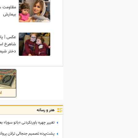
مقاومت ست
بیمارش
عکس | پاه
شاهرخ اس
دختر شیط
اس
هنر و رسانه