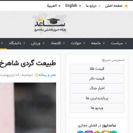
صفحه اصلی
●
درباره ما
●
English
●
العربية
سیاست
جامعه
حوادث
اقتصاد
ورزش
دانشگاه
دسترسی سریع:
طبیعت گردی شاهرخ اس
قیمت طلا
هنر و رسانه
دوشنبه، 08 اردیبهشت 1404
قیمت دلار
اخبار جنگ
پربازدید‌ترین ها
ویدیو ها
ساعدنیوز
در فضای مجازی