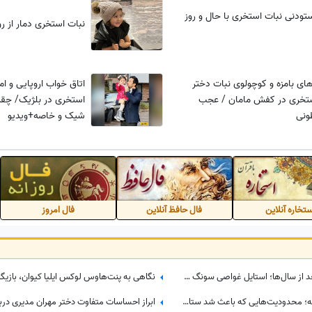
ودنی نبات استخری با حال و روز
نبات استخری دمار از رو
ای بامزه و کوچولوی نبات دختر
اتاق خواب اروپایی و ام
تخری در کفش مامان / عجب
استخری در بلژیک/ چقد
ونی
شیک و خاصه+ویدیو
تخاره آنلاین
فال حافظ آنلاین
فال امروز
تغییر چهره باورنکردنی «بانو سویا» بعد از سال‌ها؛ استایل غواصی سونگ جی هیو در 44 سالگی سوژه شد
پشت‌پرده تصمیم جنجالی ترلان پروانه؛ محدودیت‌هایی که باعث شد ستاره سریال «بامداد خمار» دور رفیق‌بازی را خط بکشد!