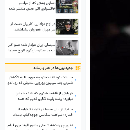
تصاویر زشتی که از مراسم
صامتی، نسرین مقانلو و...
خاکسپاری اکبر عبدی منتشر شد؛
تلخ‌تر از خداحافظی با اکبر عبدی
صحنه‌هایی بود که بسیاری را
در اوج عزاداری، کاربران دست از
ناراحت کرد!
سر مهران غفوریان برنداشتند؛
آخرش استوری را اصلاح کرد!
سینمای ایران عزادار شد؛ عمو اکبر
عبدی، ستاره بازیگری تاریخ سینما
به دیار باقی شتافت...
جدید‌ترین‌ها در هنر و رسانه
حسادت کودکانه دختربچه جورجینا به انگشتر
نامزدی چند میلیون یورویی مادرش که رونالدو
به او هدیه داده بود!
«روایتی از فاطمه شکری که اشک همه را
درآورد؛ برنده بلیت لاتاری قدیم که همه
برده‌اش را خرج دیگران کرد، اکنون بی‌مهری
ببینید| از علی مصفا در «لیلا» تا «بامداد
می‌بیند!»
خمار»؛ شباهت سکانس جوجه‌کباب بامداد
خمار و لیلا سوژه شد
تغییر چهره دهه شصتی ماهور الوند برای فیلم