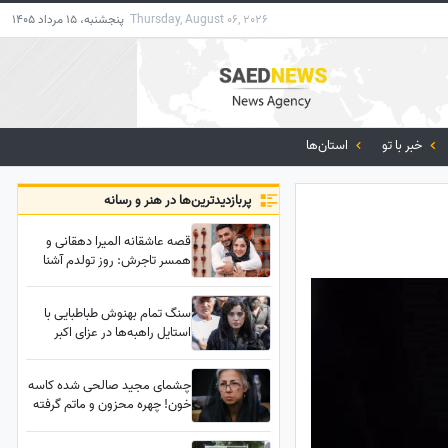
Thursday, August 06, 2026
پنجشنبه، 15 مرداد 1405
خبر با تو
استان‌ها
پربازدید‌ترین‌ها در هنر و رسانه
قصه عاشقانه المیرا دهقانی و
همسر تاجرش: روز تولدم آشنا
شدیم، عروسی هم نگرفتیم...!
سنگ تمام بهنوش طباطبایی با
استایل راهبه‌ها در عزای اکبر
عبدی؛ نگاه‌ها فقط روی تور
مشکی خانم بازیگر قفل شد!
چشمای مجید صالحی شده کاسه
خون! چهره محزون و ماتم گرفته
بازیگران ایرانی در عزای اکبر عبدی/
صدف اسپهبدی، مریم مومن، ژاله