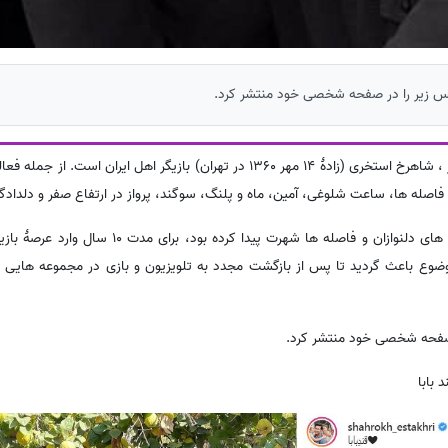
س زیر را در صفحه شخصی خود منتشر کرد.
به گزارش سایت خبری ساعد نیوز ، شاهرخ استخری (زادهٔ 14 مهر 1360 در تهران) بازیگر اهل ا
فاصله ها، ساعت شلوغی، آمین، ماه و پلنگ، سوگند، پرواز در ارتفاع صفر و دلدادگا
وی که به واسطهٔ بازی در سریال های دلنوازان و فاصله ها شهرت پ
ضوع باعث گردید تا پس از بازگشت مجدد به تلویزیون و بازی در مجموعه هایی 
صفحه شخصی خود منتشر کرد.
 بابا