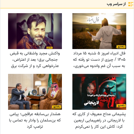
از سراسر وب
فال انبیاء امروز 5 شنبه 15 مرداد
واکنش مجید واشقانی به قبض
1405 / چیزی از دست تو رفته که
جنجالی برق؛ بعد از اعتراض،
به سبب آن غم واندوه می‌خوری،
عذرخواهی کرد و از شرکت برق
اما ...
تشکر کرد
پشیمانی مداح معروف از کاری که
هشدار بی‌سابقه عراقچی؛ پیامی
با لاریجانی در راهپیمایی اربعین
که بن‌سلمان را وادار به تماس با
کرد: کاش این کار را نمی‌کردم
ترامپ کرد