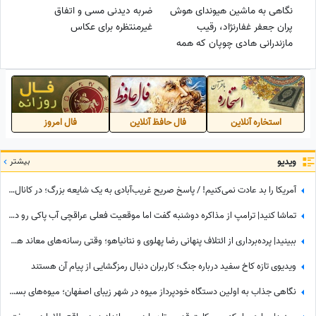
نگاهی به ماشین هیوندای هوش
ضربه دیدنی مسی و اتفاق
پران جعفر غفارنژاد، رقیب
غیرمنتظره برای عکاس
مازندرانی هادی چوپان که همه
آرزوشو دارن/غول بابلسری سوار بر
هواپیمای رویاهایش😍
استخاره آنلاین
فال حافظ آنلاین
فال امروز
ویدیو
بیشتر
آمریکا را بد عادت نمی‌کنیم! / پاسخ صریح غریب‌آبادی به یک شایعه بزرگ؛ در کانال عمان و پشت‌پرده تنگه هرمز چه می‌گذرد؟
تماشا کنید| ترامپ از مذاکره دوشنبه گفت اما موقعیت فعلی عراقچی آب پاکی رو دست کاخ‌سفیدنشینان ریخت؛ وزیر امورخارجه کجاست؟
ببینید| پرده‌برداری از ائتلاف پنهانی رضا پهلوی و نتانیاهو؛ وقتی رسانه‌های معاند هم به بی‌عرضگی اپوزیسیون اعتراف می‌کنند!
ویدیوی تازه کاخ سفید درباره جنگ؛ کاربران دنبال رمزگشایی از پیام آن هستند
نگاهی جذاب به اولین دستگاه خودپرداز میوه در شهر زیبای اصفهان؛ میوه‌های بسته بندی شده و خوش‌رنگ فقط با یه کارت کشیدن به دستتون میرسه+ویدیو/ عجب تکنولوژی باحالی😍