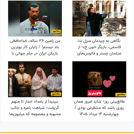
نگاهی به چیدمان منزل ندا
من رامین 36 ساله، خداحافظی
قاسمی، بازیگر «نون خ»؛ از
بلد نیستم! / پایان کار بهترین
مبلمان چستر و فانوس‌های
بازیکن ایران در جام جهانی با
دکوراتیو تا کابینت شیشه‌ای و
استقلال تهران
آباژورهای کلاسیک
طالع‌بینی روز؛ شاید امروز همان
ببینید| از بامداد خمار تا متهم
روزی باشد که منتظرش بودی /
گریخت؛ شباهت بامزه و جالب
چهارشنبه 14 مرداد 1405
محبوبه و معصومه که میلیون‌ها
بار دیده شد