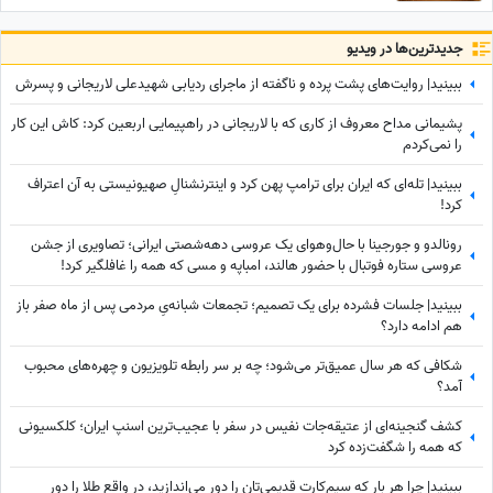
تا زیر زانو یا لخت چه معنایی دارد؟
جدید‌ترین‌ها در ویدیو
ببینید| روایت‌های پشت پرده و ناگفته از ماجرای ردیابی شهیدعلی لاریجانی و پسرش
پشیمانی مداح معروف از کاری که با لاریجانی در راهپیمایی اربعین کرد: کاش این کار
را نمی‌کردم
ببینید| تله‌ای که ایران برای ترامپ پهن کرد و اینترنشنالِ صهیونیستی به آن اعتراف
کرد!
رونالدو و جورجینا با حال‌وهوای یک عروسی دهه‌شصتی ایرانی؛ تصاویری از جشن
عروسی ستاره فوتبال با حضور هالند، امباپه و مسی که همه را غافلگیر کرد!
ببینید| جلسات فشرده برای یک تصمیم؛ تجمعات شبانه‌یِ مردمی پس از ماه صفر باز
هم ادامه دارد؟
شکافی که هر سال عمیق‌تر می‌شود؛ چه بر سر رابطه تلویزیون و چهره‌های محبوب
آمد؟
کشف گنجینه‌ای از عتیقه‌جات نفیس در سفر با عجیب‌ترین اسنپ ایران؛ کلکسیونی
که همه را شگفت‌زده کرد
ببینید| چرا هر بار که سیم‌کارت قدیمی‌تان را دور می‌اندازید، در واقع طلا را دور