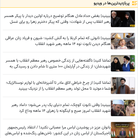
پربازدید‌ترین‌ها در ویدیو
ببینید| بغض حدادعادل هنگام توضیح درباره اولین دیدار با پیکر همسر
رهبر انقلاب پس از شهادت: وقتی که پیکر دخترم زهرا رو برای غسل
دادن به ما تحویل دادند دیدیم که...
ببینید| تابوتی که تمام کربلا را به آتش کشید؛ شیون و فریاد زنان عراقی
هنگام دیدن تابوت نوه 14 ماهه رهبر شهید انقلاب
تماشا کنید| ناگفته‌هایی از زندگی خصوص رهبر معظم انقلاب با همسر
شهیدشان؛ از زندگی در آپارتمان 100 متری تا شام دادن و رسیدگی به
امور سه فرزندشان هنگامی که...
تماشا کنید| از چرخ خیاطیِ اتاق مادر تا آشپزخانه‌ای با لوازم نوستالژیک؛
شما دعوتید تا محل تولد رهبر معظم انقلاب را از نزدیک ببینید
ببینید| وقتی تابوتِ کوچک، تمامِ دنیای یک پدر می‌شود؛ داماد رهبر
شهید انقلاب امروز صبح و اینگونه با زهرای 14 ماهه وداع کرد
بانوان عزیز در پوشیدن لباس مرا عصبانی نکنید! / انتقاد رئیس‌جمهور
تاجیکستان از لباس زنان در این کشور: ناخن‌های رنگ‌شده و لباس‌های