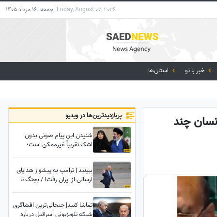
Friday, August 07, 2026
جمعه، 16 مرداد 1405
خبر با تو
استان‌ها
پربازدید‌ترین‌ها در ویدیو
نسان چند
شنیدن این پیام صوتی بدون
اشک تقریباً غیرممکن است؛
همسر رهبر انقلاب سال‌ها
حسرت کربلا را کشید و خدا
ببینید | ترامپ به پیشواز هدایای
آرزویش را جور دیگری برآورده
ارسالی از ایران رفت! / بجنگ تا
کرد+فیلم
بجنگیم!
تماشا کنید| جنجالی‌ترین افشاگری
شبکه تلویزیونی اسرائیل درباره