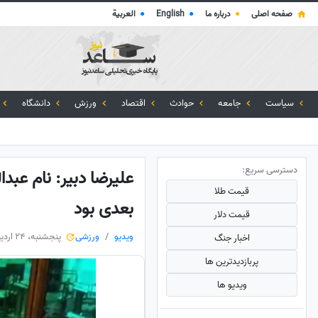
صفحه اصلی
●
درباره ما
●
English
●
العربية
سیاست
جامعه
حوادث
اقتصاد
ورزش
دانشگاه
دسترسی سریع:
علیرضا دبیر: نام عب
قیمت طلا
بعدی بود
قیمت دلار
ویدیو
ورزشی
پنجشنبه، 24 اردیبهشت 1405
اخبار جنگ
پربازدید‌ترین ها
ویدیو ها