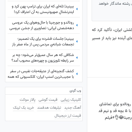
نمی‌کردم
 رشته ماندگار خواهد
ببینید| تله‌ای که ایران برای ترامپ پهن کرد و
اینترنشنالِ صهیونیستی به آن اعتراف کرد!
رونالدو و جورجینا با حال‌وهوای یک عروسی
دهه‌شصتی ایرانی؛ تصاویری از جشن عروسی
شتی ایران، تأکید کرد که
ستاره فوتبال با حضور هالند، امباپه و مسی
 آینده نیز باید از مسیر
ببینید| جلسات فشرده برای یک تصمیم؛
که همه را غافلگیر کرد!
تجمعات شبانه‌یِ مردمی پس از ماه صفر باز
هم ادامه دارد؟
شکافی که هر سال عمیق‌تر می‌شود؛ چه بر
سر رابطه تلویزیون و چهره‌های محبوب آمد؟
کشف گنجینه‌ای از عتیقه‌جات نفیس در سفر
با عجیب‌ترین اسنپ ایران؛ کلکسیونی که همه
را شگفت‌زده کرد
وب گردی
کلینیک زیبایی
قیمت گوشی
پالاز موکت
نالدو برای تماشای
آهنگ جدید
تبلیغات هدفمند
خرید بک لینک
بازی حساس همسرش با 5 بچه قد و نیم قد
قیمت ارز دیجیتال
ورجینا😂👌+فیلم