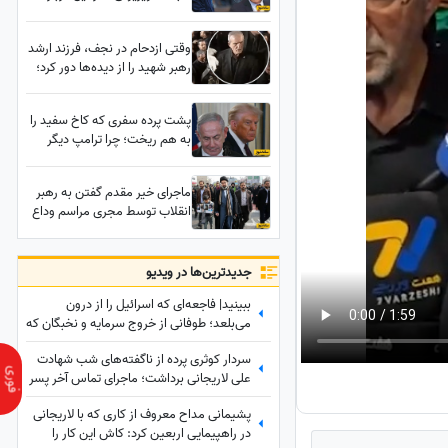
رئیس‌جمهور ترکیه؛ روایتی
باورنکردنی از نقشی که نتانیاهو
وقتی ازدحام در نجف، فرزند ارشد
در زندگی اردوغان داشته
رهبر شهید را از دیده‌ها دور کرد؛
واکنش پزشکیان را ببینید
پشت پرده سفری که کاخ سفید را
به هم ریخت؛ چرا ترامپ دیگر
نمی‌خواهد نتانیاهو را ببیند؟
ماجرای خیر مقدم گفتن به رهبر
انقلاب توسط مجری مراسم وداع
با پیکر رهبر شهید انقلاب در
مصلی تهران؛ مجری مراسم روایت
کرد
جدید‌ترین‌ها در ویدیو
ببینید| فاجعه‌ای که اسرائیل را از درون
می‌بلعد؛ طوفانی از خروج سرمایه و نخبگان که
نتانیاهو را به خاک سیاه نشاند!
سردار کوثری پرده از ناگفته‌های شب شهادت
علی لاریجانی برداشت؛ ماجرای تماس آخر پسر
شهید لاریجانی چه بود؟
پشیمانی مداح معروف از کاری که با لاریجانی
در راهپیمایی اربعین کرد: کاش این کار را