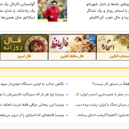
یلای باصفا و دلباز شهربانو
گولسیانی:کارتال یک مر
با استخر روباز و یک شناگر
یک پادشاه، یا شاید مث
زیبا و حال خوب کن+فیلم
دیکتاتور مثل همین‌ها 
تخاره آنلاین
فال حافظ آنلاین
فال امروز
فعلاً در دستور کار نیست؟
کشف گنجینه‌ای از عتیقه‌جات نفیس در سفر با عجیب‌ترین اسنپ ایران؛ کلکسیونی که همه را شگفت‌زده کرد
ببینید| معمای بزرگ خروج یک‌جانبه از میدان جنگ با ایران؛ پشت پرده درماندگی دولتمردان آمریکایی!
من زنده‌ام! رسوایی جدید پروژه‌ کشته‌سازی/ آناهیتا آذرشب ادعای رسانه‌های معاند درباره کشته‌شدنش را تکذیب کرد