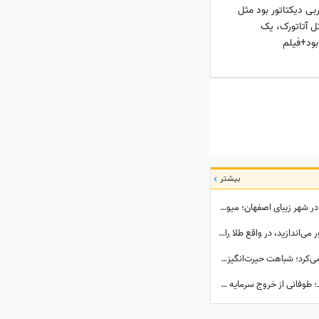
بی دیکتاتور بود مثل
ل آتاتورک، یک
بود+فیلم
بیشتر
نگاهی جذاب به اولین دستگاه خودپرداز میوه در شهر زیبای اصفهان؛ میوه‌های بسته بندی شده و خوش‌رنگ فقط با یه کارت کشیدن به دستتون میرسه+ویدیو/ عجب تکنولوژی باحالی😍
ببینید| چرا هر بار که سیم‌کارت قدیمی‌تان را دور می‌اندازید، در واقع طلا را دور ریخته‌اید؟
ببینید| این روحانی عراقی فقط شربت تعارف نمی‌کرد؛ شباهت حیرت‌انگیزش به رهبر شهید انقلاب همه را در این موکب متوقف کرد
ببینید| فاجعه‌ای که اسرائیل را از درون می‌بلعد؛ طوفانی از خروج سرمایه و نخبگان که نتانیاهو را به خاک سیاه نشاند!