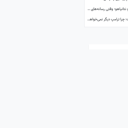
ببینید| پرده‌برداری از ائتلاف پنهانی رضا پهلوی و نتانیاهو؛ وقتی رسانه‌های معاند هم به بی‌عرضگی اپوزیسیون اعتراف می‌کنند!
پشت پرده سفری که کاخ سفید را به هم ریخت؛ چرا ترامپ دیگر نمی‌خواهد نتانیاهو را ببیند؟
ارسال نظر