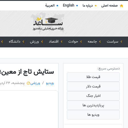
صفحه اصلی
●
درباره ما
●
English
●
العربية
سیاست
جامعه
حوادث
اقتصاد
ورزش
دانشگاه
دسترسی سریع:
ستایش تاج از معین؛ «
قیمت طلا
ویدیو
ورزشی
پنجشنبه، 24 اردیبهشت 1405
قیمت دلار
اخبار جنگ
پربازدید‌ترین ها
ویدیو ها