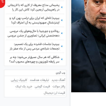
شهید لاریجانی چه بود؟
پشیمانی مداح معروف از کاری که با لاریجانی
در راهپیمایی اربعین کرد: کاش این کار را
نمی‌کردم
ببینید| تله‌ای که ایران برای ترامپ پهن کرد و
اینترنشنالِ صهیونیستی به آن اعتراف کرد!
رونالدو و جورجینا با حال‌وهوای یک عروسی
دهه‌شصتی ایرانی؛ تصاویری از جشن عروسی
ستاره فوتبال با حضور هالند، امباپه و مسی
ببینید| جلسات فشرده برای یک تصمیم؛
که همه را غافلگیر کرد!
تجمعات شبانه‌یِ مردمی پس از ماه صفر باز
هم ادامه دارد؟
شکافی که هر سال عمیق‌تر می‌شود؛ چه بر
سر رابطه تلویزیون و چهره‌های محبوب آمد؟
وب گردی
آهنگ جدید
تبلیغات هدفمند
کلینیک زیبایی
پالاز موکت
قیمت گوشی
خرید بک لینک
قیمت ارز دیجیتال