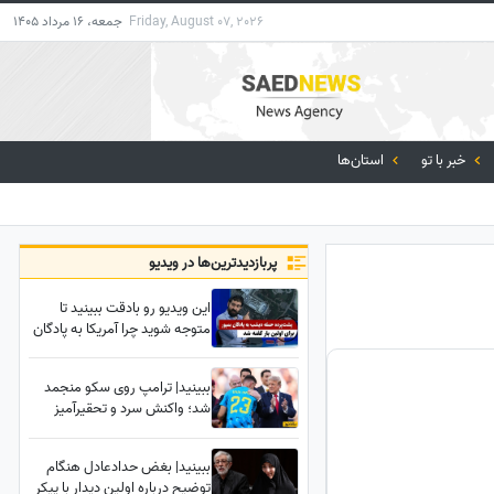
Friday, August 07, 2026
جمعه، 16 مرداد 1405
خبر با تو
استان‌ها
پربازدید‌ترین‌ها در ویدیو
این ویدیو رو بادقت ببینید تا
متوجه شوید چرا آمریکا به پادگان
سربازان در بمپور حمله
وحشیانه‌ای را انجام داد!
ببینید| ترامپ روی سکو منجمد
شد؛ واکنش سرد و تحقیرآمیز
دروازه‌بان اسپانیایی آبروی
نداشته‌یِ رئیس‌جمهور آمریکا را
ببینید| بغض حدادعادل هنگام
جلوی دوربین‌ها به آتش کشید!
توضیح درباره اولین دیدار با پیکر