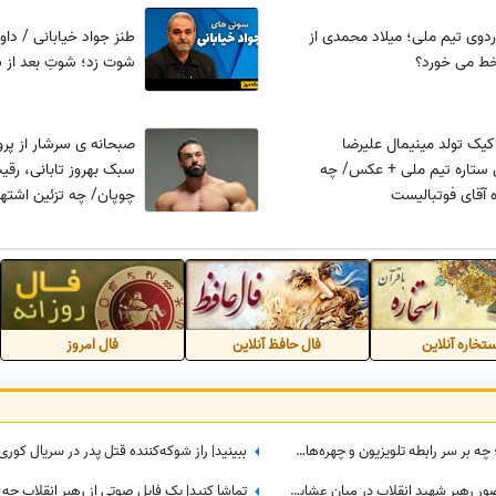
دوی تیم ملی؛ میلاد محمدی از
طنز جواد خیابانی / دا
خط می خورد؟
شوت زد؛ شوتِ بعد از 
کیک تولد مینیمال علیرضا
صبحانه ی سرشار از پرو
ستاره تیم ملی + عکس/ چه
سبک بهروز تابانی، ر
 آقای فوتبالیست
چوپان/ چه تزئین اشتها
تخاره آنلاین
فال حافظ آنلاین
فال امروز
شکافی که هر سال عمیق‌تر می‌شود؛ چه بر سر رابطه تلویزیون و چهره‌های محبوب آمد؟
ببینید | ویدئویی بدون سانسور از حضور رهبر شهید انقلاب در میان عشایر؛ تُرکی حرف زدن آقا را دیده بودید؟