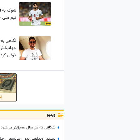
شوک به ار
تیم ملی 
نگاهی به 
جهانبخش 
ذوقی کرده
اس
ویدیو