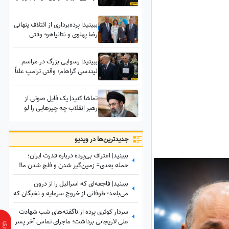
همسر رهبر انقلاب پس از
شهادت: وقتی که پیکر دخترم
ببینید| پرده‌برداری از ائتلاف پنهانی
زهرا رو برای غسل دادن به ما
رضا پهلوی و نتانیاهو؛ وقتی
تحویل دادند دیدیم که...
رسانه‌های معاند هم به
بی‌عرضگی اپوزیسیون اعتراف
ببینید| رسوایی بزرگ در مراسم
می‌کنند!
لیندسی گراهام؛ وقتی ترامپ علناً
رضا پهلوی را آدم حساب نکرد!
تماشا کنید| یک فایل صوتی از
رهبر انقلاب چه چیزهایی را لو
می‌دهد؟ 5 سرنخ پنهان در یک
صدا که چیزی از آن نمی‌دانستید
جدید‌ترین‌ها در ویدیو
ببینید| اعتراف بی‌پرده درباره قدرت ایران؛
حمله بعدی= زمین‌گیر شدن و فلج شدن ما!
ببینید| فاجعه‌ای که اسرائیل را از درون
می‌بلعد؛ طوفانی از خروج سرمایه و نخبگان که
نتانیاهو را به خاک سیاه نشاند!
سردار کوثری پرده از ناگفته‌های شب شهادت
علی لاریجانی برداشت؛ ماجرای تماس آخر پسر