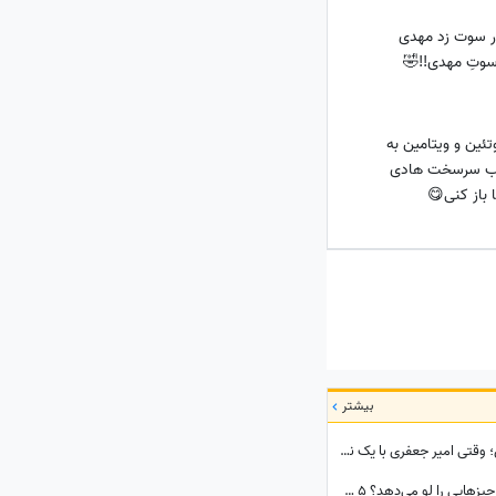
ور سوت زد مهدی
سوتِ مهدی!!🤣
تئین و ویتامین به
قیب سرسخت هادی
 باز کنی😋
بیشتر
ببینید| راز شوکه‌کننده قتل پدر در سریال کوری؛ وقتی امیر جعفری با یک نگاه قاتل را گیر انداخت!
تماشا کنید| یک فایل صوتی از رهبر انقلاب چه چیزهایی را لو می‌دهد؟ 5 سرنخ پنهان در یک صدا که چیزی از آن نمی‌دانستید