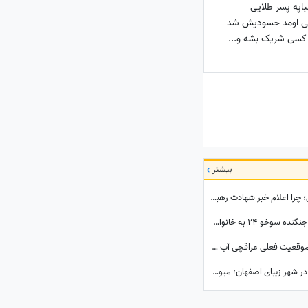
مباپه پسر طلایی
سی اومد حسودیش شد
ا کسی شریک بشه و...
بیشتر
ببینید| پشت‌پرده یک تصمیم حساس و تاریخی؛ چرا اعلام خبر شهادت رهبر شهید به سحر موکول شد؟
تصاویر احساسی از لحظه اعلام شهادت خلبان جنگنده سوخو 24 به خانواده ایشان؛ لحظاتی تلخ از گریه و اشک...
تماشا کنید| ترامپ از مذاکره دوشنبه گفت اما موقعیت فعلی عراقچی آب پاکی رو دست کاخ‌سفیدنشینان ریخت؛ وزیر امورخارجه کجاست؟
نگاهی جذاب به اولین دستگاه خودپرداز میوه در شهر زیبای اصفهان؛ میوه‌های بسته بندی شده و خوش‌رنگ فقط با یه کارت کشیدن به دستتون میرسه+ویدیو/ عجب تکنولوژی باحالی😍