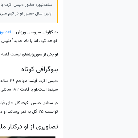
اولین سال حضور او در تیم ملی سو
به گزارش سرویس ورزش
ساعدنیوز
خواهد کرد، اما با نام جدید "دنیس 
او یکی از سورپرایزهای لیست قلعه نویی برای جام جهانی 2026 است و قرا
بیوگرافی کوتاه
دنیس اک
سینما است.او با قامت 182 سانتی متری خود در پست هافبک تهاجمی یا مهاجم کاذب در تیم های سابقش بازی کرده است.
توانست 25 گل به ثمر برساند. او در فصل اخیر فوتبال بلژیک در 36 بازی که برای استاندارد لیژ به میدان رفته 8 گل به ثمر رسانده است.
تصاویری از او درکنار مل