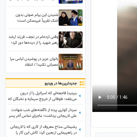
سربازان در بمپور حمله
وحشیانه‌ای را انجام داد!
شنیدن این پیام صوتی بدون
اشک تقریباً غیرممکن است؛
همسر رهبر انقلاب سال‌ها
حسرت کربلا را کشید و خدا
وقتی ازدحام در نجف، فرزند ارشد
آرزویش را جور دیگری برآورده
رهبر شهید را از دیده‌ها دور کرد؛
کرد+فیلم
واکنش پزشکیان را ببینید
بانوان عزیز در پوشیدن لباس مرا
عصبانی نکنید! / انتقاد
رئیس‌جمهور تاجیکستان از لباس
زنان در این کشور: ناخن‌های
رنگ‌شده و لباس‌های تا زیر زانو یا
جدید‌ترین‌ها در ویدیو
لخت چه معنایی دارد؟
ببینید| فاجعه‌ای که اسرائیل را از درون
می‌بلعد؛ طوفانی از خروج سرمایه و نخبگان که
نتانیاهو را به خاک سیاه نشاند!
سردار کوثری پرده از ناگفته‌های شب شهادت
علی لاریجانی برداشت؛ ماجرای تماس آخر پسر
شهید لاریجانی چه بود؟
پشیمانی مداح معروف از کاری که با لاریجانی
در راهپیمایی اربعین کرد: کاش این کار را