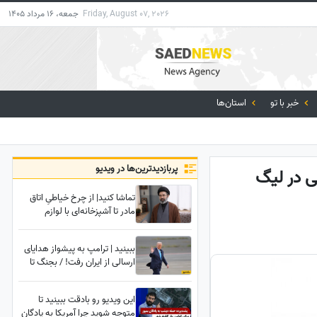
Friday, August 07, 2026
جمعه، 16 مرداد 1405
خبر با تو
استان‌ها
پربازدید‌ترین‌ها در ویدیو
ی در لیگ
تماشا کنید| از چرخ خیاطیِ اتاق
مادر تا آشپزخانه‌ای با لوازم
نوستالژیک؛ شما دعوتید تا محل
تولد رهبر معظم انقلاب را از
ببینید | ترامپ به پیشواز هدایای
نزدیک ببینید
ارسالی از ایران رفت! / بجنگ تا
بجنگیم!
این ویدیو رو بادقت ببینید تا
متوجه شوید چرا آمریکا به پادگان