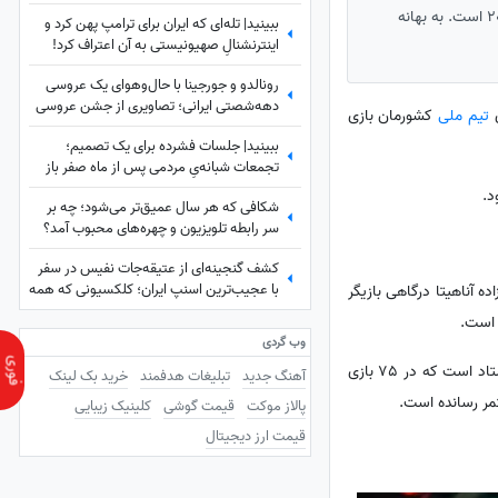
نمی‌کردم
ساعدنیوز: حضور دنیس اکرت با نام خانوادگی درگاهی یکی از شگفتانه های جدید امیر قلعه نویی در جام جهانی 2026 است. به بهانه
ببینید| تله‌ای که ایران برای ترامپ پهن کرد و
اینترنشنالِ صهیونیستی به آن اعتراف کرد!
رونالدو و جورجینا با حال‌وهوای یک عروسی
دهه‌شصتی ایرانی؛ تصاویری از جشن عروسی
تیم ملی
کشورمان بازی
ستاره فوتبال با حضور هالند، امباپه و مسی
ببینید| جلسات فشرده برای یک تصمیم؛
که همه را غافلگیر کرد!
تجمعات شبانه‌یِ مردمی پس از ماه صفر باز
هم ادامه دارد؟
شکافی که هر سال عمیق‌تر می‌شود؛ چه بر
سر رابطه تلویزیون و چهره‌های محبوب آمد؟
کشف گنجینه‌ای از عتیقه‌جات نفیس در سفر
با عجیب‌ترین اسنپ ایران؛ کلکسیونی که همه
درزاده آناهیتا درگاهی بازیگر
را شگفت‌زده کرد
وب گردی
در سوابق دنیس اکرت گل های فراوانی دیده می شود. بهترین دوران حرفه ای او مربوط به سه سال حضورش در انگلشتاد است که در 75 بازی
آهنگ جدید
تبلیغات هدفمند
خرید بک لینک
پالاز موکت
قیمت گوشی
کلینیک زیبایی
قیمت ارز دیجیتال