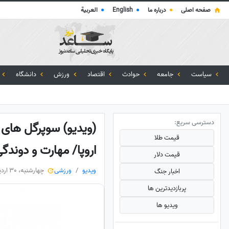
صفحه اصلی
●
درباره ما
●
English
●
العربية
سیاست
جامعه
حوادث
اقتصاد
ورزش
دانشگاه
دسترسی سریع:
(ویدیو) سوپرگل های 
قیمت طلا
اروپا/ مهارت و دوندگ
قیمت دلار
ویدیو
ورزشی
چهارشنبه، 30 اردیبهشت 1405
اخبار جنگ
پربازدید‌ترین ها
ویدیو ها