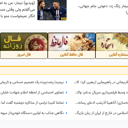
(ویدیو) نیمار: من به ا
نیمار زنگ زد: دعوتی جام جهانی،
می‌گفتم ولی وقتی م
!
انگار نمیخواست منو ب
تخاره آنلاین
فال حافظ آنلاین
فال امروز
پشیمانی مداح معروف از کاری که با لاریجانی در راهپیمایی اربعین کرد: کاش این کار را نمی‌کردم
ببینید| متلک غیرمنتظره به سینا مهراد وسط فیلمبرداری سریال بدنام؛ واکنش طبیعی او همه را غافلگیر کرد
من زنده‌ام! رسوایی جدید پروژه‌ کشته‌سازی/ آناهیتا آذرشب ادعای رسانه‌های معاند درباره کشته‌شدنش را تکذیب کرد
پشت پرده‌هایی از مخالفان جمهوری اسلامی در خارج از ایران از زبان بازیگر مهاجرت کرده / حامیان جمهوری اسلامی جان خود را هم می‌دهند