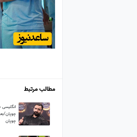
مطالب مرتبط
انگلیسی ح
چوپان/بعد 
چوپان