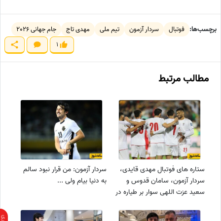
برچسب‌ها:
فوتبال
سردار آزمون
تیم ملی
مهدی تاج
جام جهانی 2026
1
مطالب مرتبط
ستاره های فوتبال مهدی قایدی،
سردار آزمون: من قرار نبود سالم
سردار آزمون، سامان قدوس و
به دنیا بیام ولی ...
سعید عزت اللهی سوار بر طیاره در
حال پرواز به ایران/ خوشحالی تو
چهره شون موج میزنه +عکس