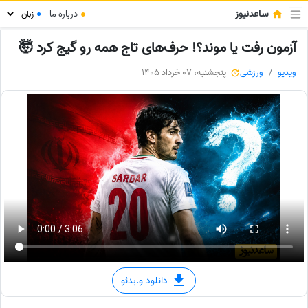
ساعدنیوز
●
درباره ما
●
آزمون رفت یا موند؟! حرف‌های تاج همه رو گیج کرد 🤯
ویدیو
ورزشی
پنجشنبه، 07 خرداد 1405
دانلود و.یدئو