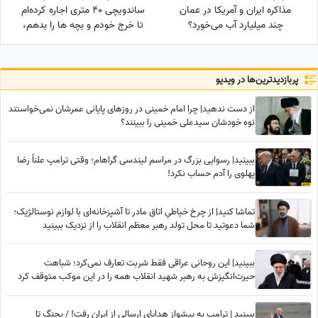
مذاکره ایران و آمریکا در عمان
ساندویچی 40 متری اجاره کرده‌ام
چند میلیارد آب می‌خورد؟
تا خرج خودم و بچه ها را بدهم،
سرپرستی 50 تا بچه را در
بهزیستی بر عهده دارم و...
پربازدید‌ترین‌ها در ویدیو
از دست ندهید| چرا امام خمینی در روزهای پایانی عمرشان نمی‌خواستند
نوه خودشان سیدعلی خمینی را ببینند؟
ببینید| رسوایی بزرگ در مراسم لیندسی گراهام؛ وقتی ترامپ علناً رضا
پهلوی را آدم حساب نکرد!
تماشا کنید| از چرخ خیاطیِ اتاق مادر تا آشپزخانه‌ای با لوازم نوستالژیک؛
شما دعوتید تا محل تولد رهبر معظم انقلاب را از نزدیک ببینید
ببینید| این روحانی عراقی فقط شربت تعارف نمی‌کرد؛ شباهت
حیرت‌انگیزش به رهبر شهید انقلاب همه را در این موکب متوقف کرد
ببینید | ترامپ به پیشواز هدایای ارسالی از ایران رفت! / بجنگ تا