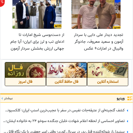
تجدید دیدار علی دایی با سردار
از دست‌بوسی شیخ امارات تا
آزمون و سعید معروف، جادوگر
ادعای تب و لرز برای ایران؛ آیا جام
والیبال در امارات+ عکس
جهانی ارزش بخشش سردار آزمون
را دارد؟
استخاره آنلاین
فال حافظ آنلاین
فال امروز
ویدیو
بیشتر
کشف گنجینه‌ای از عتیقه‌جات نفیس در سفر با عجیب‌ترین اسنپ ایران؛ کلکسیونی که همه را شگفت‌زده کرد
تصاویر احساسی از لحظه اعلام شهادت خلبان جنگنده سوخو 24 به خانواده ایشان؛ لحظاتی تلخ از گریه و اشک...
ببینید| راز شوکه‌کننده قتل پدر در سریال کوری؛ وقتی امیر جعفری با یک نگاه قاتل را گیر انداخت!