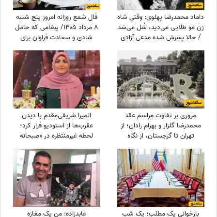
داماد محمدرضا پهلوی: وقتی شاه
فال شمع روزانه امروز پنج شنبه
زن مو طلایی می‌دید، شُل می‌شد
8 مرداد 1405/ پیغامی که حامل
/ حالا پسرش شده مدعی آزادی
شادی و سعادت فراوان برای
زنان!!!
شماست ، به شما خواهد رسید
مروری بر تفاوت مراسم عقد
المیرا شریفی‌مقدم با دیدن
محمدرضا گلزار و بهرام رادان؛ از
عقرب‌ها از استودیو فرار کرد؛
تهران تا گرجستان، از نگاه
لحظه غیرمنتظره در «صبحانه
عاشقانه رادان به مینا تا نگاه رو
ایرانی» + ویدئو
به آسمان گلزار هنگام خطبه عقد
+ عکس
بازخوانی یک مطلب؛ یک شب
عابدزاده: من یک مغازه