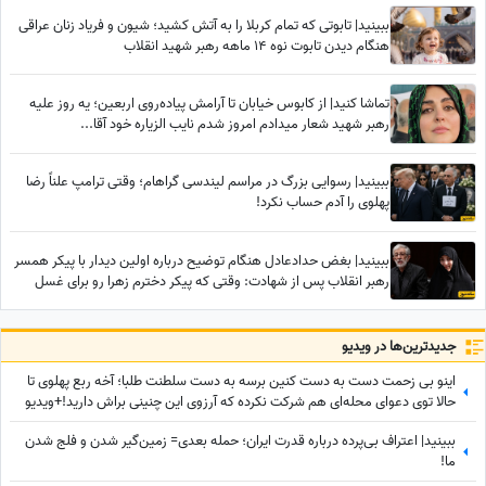
ببینید| تابوتی که تمام کربلا را به آتش کشید؛ شیون و فریاد زنان عراقی
هنگام دیدن تابوت نوه 14 ماهه رهبر شهید انقلاب
تماشا کنید| از کابوس خیابان تا آرامش پیاده‌روی اربعین؛ یه روز علیه
رهبر شهید شعار میدادم امروز شدم نایب الزیاره خود آقا...
ببینید| رسوایی بزرگ در مراسم لیندسی گراهام؛ وقتی ترامپ علناً رضا
پهلوی را آدم حساب نکرد!
ببینید| بغض حدادعادل هنگام توضیح درباره اولین دیدار با پیکر همسر
رهبر انقلاب پس از شهادت: وقتی که پیکر دخترم زهرا رو برای غسل
دادن به ما تحویل دادند دیدیم که...
جدید‌ترین‌ها در ویدیو
اینو بی زحمت دست به دست کنین برسه به دست سلطنت طلبا؛ آخه ربع پهلوی تا
حالا توی دعوای محله‌ای هم شرکت نکرده که آرزوی این چنینی براش دارید!+ویدیو
ببینید| اعتراف بی‌پرده درباره قدرت ایران؛ حمله بعدی= زمین‌گیر شدن و فلج شدن
ما!