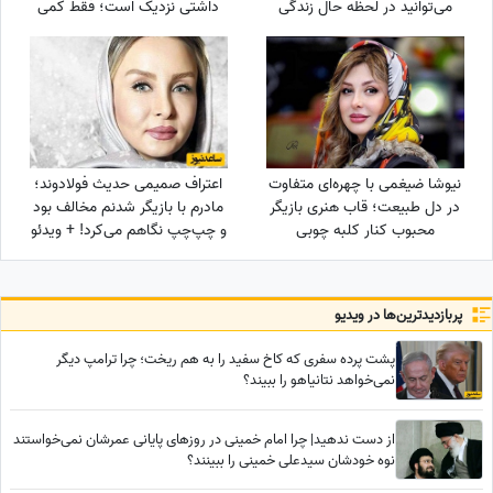
می‌توانید در لحظه حال زندگی
داشتی نزدیک است؛ فقط کمی
کرده و از آن نهایت استفاده را
دیگر صبر کن تا نور زندگی‌ات را پر
ببرید
کند!
نیوشا ضیغمی با چهره‌ای متفاوت
اعتراف صمیمی حدیث فولادوند؛
در دل طبیعت؛ قاب هنری بازیگر
مادرم با بازیگر شدنم مخالف بود
محبوب کنار کلبه چوبی
و چپ‌چپ نگاهم می‌کرد! + ویدئو
پربازدید‌ترین‌ها در ویدیو
پشت پرده سفری که کاخ سفید را به هم ریخت؛ چرا ترامپ دیگر
نمی‌خواهد نتانیاهو را ببیند؟
از دست ندهید| چرا امام خمینی در روزهای پایانی عمرشان نمی‌خواستند
نوه خودشان سیدعلی خمینی را ببینند؟