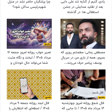
یادی کنیم از کنایه تند علی دایی
چرا پزشکیان حاضر نشد در منزل
بعد از تقلید صدایش در جشن
شهیدرئیسی ساکن شود؟
استقلالی ها: در گذشته
پادشاهان دلقک‌هایی داشتند که
وظیفه‌شان تقلید صدا و خنداندن
مردم بود+عکس
مصطفی زمانی: مطمئنم روزی که
تعبیر خواب روزانه امروز جمعه 16
بمیرم، همه از بازی من در سریال
مرداد 1405 / لبخند و نگاه مثبت
یوسف پیامبر حرف می‌زنند...
شما می‌تواند حال خودتان و
+ویدیو
اطرافیانتان را بهتر کند
فال شمع روزانه امروز چهارشنبه
فال ابجد روزانه جمعه 9 مرداد
14 مرداد ماه 1405 / تا جایی که
1405 / لحظه‌ای که انتظارش را