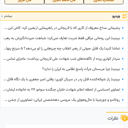
استخاره آنلاین
فال حافظ آنلاین
فال امروز
ویدیو
بیشتر
پشیمانی مداح معروف از کاری که با لاریجانی در راهپیمایی اربعین کرد: کاش این کار را نمی‌کردم
ببینید| این روحانی عراقی فقط شربت تعارف نمی‌کرد؛ شباهت حیرت‌انگیزش به رهبر شهید انقلاب همه را در این موکب متوقف کرد
تماشا کنید| یک فایل صوتی از رهبر انقلاب چه چیزهایی را لو می‌دهد؟ 5 سرنخ پنهان در یک صدا که چیزی از آن نمی‌دانستید
سردار کوثری پرده از ناگفته‌های شب شهادت علی لاریجانی برداشت؛ ماجرای تماس آخر پسر شهید لاریجانی چه بود؟
ببینید| چرا عربستان جرأت پاسخ نظامی به ایران را ندارد؟
ببینید| راز شوکه‌کننده قتل پدر در سریال کوری؛ وقتی امیر جعفری با یک نگاه قاتل را گیر انداخت!
تصاویر احساسی از لحظه اعلام شهادت خلبان جنگنده سوخو 24 به خانواده ایشان؛ لحظاتی تلخ از گریه و اشک...
رونالدو و جورجینا با حال‌وهوای یک عروسی دهه‌شصتی ایرانی؛ تصاویری از جشن عروسی ستاره فوتبال با حضور هالند، امباپه و مسی که همه را غافلگیر کرد!
نظرات