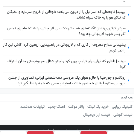
ما!
ببینید| فاجعه‌ای که اسرائیل را از درون می‌بلعد؛ طوفانی از خروج سرمایه و نخبگان
که نتانیاهو را به خاک سیاه نشاند!
سردار کوثری پرده از ناگفته‌های شب شهادت علی لاریجانی برداشت؛ ماجرای تماس
آخر پسر شهید لاریجانی چه بود؟
پشیمانی مداح معروف از کاری که با لاریجانی در راهپیمایی اربعین کرد: کاش این کار
را نمی‌کردم
ببینید| تله‌ای که ایران برای ترامپ پهن کرد و اینترنشنالِ صهیونیستی به آن اعتراف
کرد!
رونالدو و جورجینا با حال‌وهوای یک عروسی دهه‌شصتی ایرانی؛ تصاویری از جشن
عروسی ستاره فوتبال با حضور هالند، امباپه و مسی که همه را غافلگیر کرد!
وب گردی
کلینیک زیبایی
خرید بک لینک
پالاز موکت
آهنگ جدید
تبلیغات هدفمند
قیمت گوشی
قیمت ارز دیجیتال
طراحی و توسعه توسط
ساعدنیوز