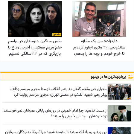
در انتظارت باشد
می‌شوند
عابدزاده: من یک مغازه
بغض سنگین هنرمندان در مراسم
ساندویچی 40 متری اجاره کرده‌ام
ختم مریم همتیان؛ آخرین وداع با
تا خرج خودم و بچه ها را بدهم،
بازیگری که در 33سالگی تسلیم
سرپرستی 50 تا بچه را در
سرطان شد / از سامان صفاری و
بهزیستی بر عهده دارم و...
ستاره اسکندری تا مسعود
فراستی و هانیه غلامی در سوگ
پربازدید‌ترین‌ها در ویدیو
بازیگر فقید
ماجرای خیر مقدم گفتن به رهبر انقلاب توسط مجری مراسم وداع با
پیکر رهبر شهید انقلاب در مصلی تهران؛ مجری مراسم روایت کرد
از دست ندهید| چرا امام خمینی در روزهای پایانی عمرشان نمی‌خواستند
نوه خودشان سیدعلی خمینی را ببینند؟
این ویدیو رو بادقت ببینید تا متوجه شوید چرا آمریکا به پادگان سربازان