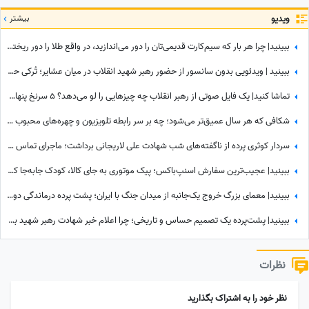
ویدیو
بیشتر
ببینید| چرا هر بار که سیم‌کارت قدیمی‌تان را دور می‌اندازید، در واقع طلا را دور ریخته‌اید؟
ببینید | ویدئویی بدون سانسور از حضور رهبر شهید انقلاب در میان عشایر؛ تُرکی حرف زدن آقا را دیده بودید؟
تماشا کنید| یک فایل صوتی از رهبر انقلاب چه چیزهایی را لو می‌دهد؟ 5 سرنخ پنهان در یک صدا که چیزی از آن نمی‌دانستید
شکافی که هر سال عمیق‌تر می‌شود؛ چه بر سر رابطه تلویزیون و چهره‌های محبوب آمد؟
سردار کوثری پرده از ناگفته‌های شب شهادت علی لاریجانی برداشت؛ ماجرای تماس آخر پسر شهید لاریجانی چه بود؟
ببینید| عجیب‌ترین سفارش اسنپ‌باکس؛ پیک موتوری به جای کالا، کودک جابه‌جا کرد!
ببینید| معمای بزرگ خروج یک‌جانبه از میدان جنگ با ایران؛ پشت پرده درماندگی دولتمردان آمریکایی!
ببینید| پشت‌پرده یک تصمیم حساس و تاریخی؛ چرا اعلام خبر شهادت رهبر شهید به سحر موکول شد؟
نظرات
نظر خود را به اشتراک بگذارید