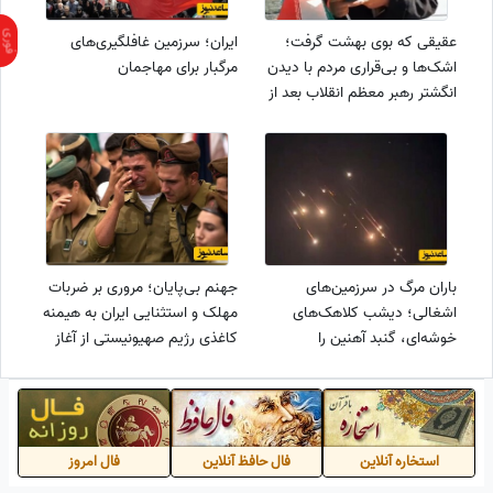
عقیقی که بوی بهشت گرفت؛
ایران؛ سرزمین غافلگیری‌های
اشک‌ها و بی‌قراری مردم با دیدن
مرگبار برای مهاجمان
انگشتر رهبر معظم انقلاب بعد از
شهادت ایشان+فیلم
باران مرگ در سرزمین‌های
جهنم بی‌پایان؛ مروری بر ضربات
اشغالی؛ دیشب کلاهک‌های
مهلک و استثنایی ایران به هیمنه
خوشه‌ای، گنبد آهنین را
کاغذی رژیم صهیونیستی از آغاز
سوراخ‌سوراخ کردند✌✌
جنگ تا امروز👊+ویدیو
استخاره آنلاین
فال حافظ آنلاین
فال امروز