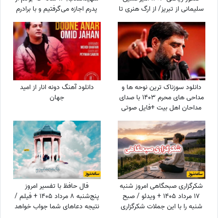
سلیمانی از تبریز/ از ارگ هنری تا
پدرم اجازه می‌گرفتیم و با برادرم
نشد یک ریاضیدان، ماشین
به ییلاق می‌رفتیم شب خسته
حساب ساده
برمی‌گشتیم و می‌خوابیدیم، پدرم
ما را ...
دانلود سوزناک ترین نوحه ها و
دانلود آهنگ دونه انار از امید
مداحی های محرم 1403 با صدای
جهان
مداحان اهل بیت +فایل صوتی
شکرگزاری صبحگاهی امروز شنبه
فال حافظ با تفسیر امروز
17 مرداد 1405 + ویدئو / صبح
پنج‌شنبه 8 مرداد 1405 + فیلم /
شنبه را با این جملات شکرگزاری
نتیجه دعاهای شما جواب خواهد
آغاز کن؛ شاید امروز بهترین خبر
داد درهای بسته به روی شما باز