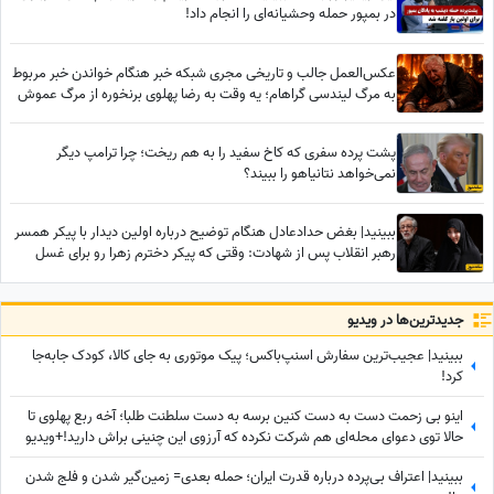
در بمپور حمله وحشیانه‌ای را انجام داد!
عکس‌العمل جالب و تاریخی مجری شبکه خبر هنگام خواندن خبر مربوط
به مرگ لیندسی گراهام؛ یه وقت به رضا پهلوی برنخوره از مرگ عموش
خوشحالیم!✌
پشت پرده سفری که کاخ سفید را به هم ریخت؛ چرا ترامپ دیگر
نمی‌خواهد نتانیاهو را ببیند؟
ببینید| بغض حدادعادل هنگام توضیح درباره اولین دیدار با پیکر همسر
رهبر انقلاب پس از شهادت: وقتی که پیکر دخترم زهرا رو برای غسل
دادن به ما تحویل دادند دیدیم که...
جدید‌ترین‌ها در ویدیو
ببینید| عجیب‌ترین سفارش اسنپ‌باکس؛ پیک موتوری به جای کالا، کودک جابه‌جا
کرد!
اینو بی زحمت دست به دست کنین برسه به دست سلطنت طلبا؛ آخه ربع پهلوی تا
حالا توی دعوای محله‌ای هم شرکت نکرده که آرزوی این چنینی براش دارید!+ویدیو
ببینید| اعتراف بی‌پرده درباره قدرت ایران؛ حمله بعدی= زمین‌گیر شدن و فلج شدن