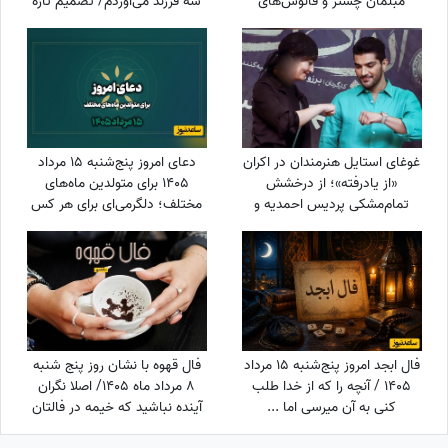
مبلمان چستر و فانوس‌های
سه فرزند می‌آوردم/ تصمیم تازه
دکوراتیو تا کابینت شیشه‌ای و
برای ازدواج
آباژورهای کلاسیک
غوغای استایل هنرمندان در اکران
دعای امروز پنج‌شنبه 15 مرداد
«از یادرفته»؛ از درخشش
1405 برای متولدین ماه‌های
تمام‌مشکی پردیس احمدیه و
مختلف؛ دلگرمی‌ای برای هر کس
آزیتا حاجیان تا تیپ اسپورت
که در آرزوها و نیازهای زندگی
سینا مهراد و مجید مظفری
مانده است
فال ابجد امروز پنج‌شنبه 15 مرداد
فال قهوه با نشان روز پنج شنبه
1405 / آنچه را که از خدا طلب
8 مرداد ماه 1405/ اصلا نگران
کنی به آن میرسی اما ...
آینده نباشید که خیمه در فالتان
تامین مالی است و افزایش مال و