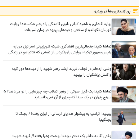
نعمت
پربازدید‌ترین‌ها در ویدیو
بهاره افشاری و ناهید کیانی تابوی قاعدگی را درهم شکستند! روایت
قهرمان تکواندو از سختی و دردهای پریود در زمان تمرینات
تماشا کنید| جنجالی‌ترین افشاگری شبکه تلویزیونی اسرائیل درباره
رئیس‌جمهور ترکیه؛ روایتی باورنکردنی از نقشی که نتانیاهو در زندگی
اردوغان داشته
وقتی ازدحام در نجف، فرزند ارشد رهبر شهید را از دیده‌ها دور کرد؛
واکنش پزشکیان را ببینید
تماشا کنید| یک فایل صوتی از رهبر انقلاب چه چیزهایی را لو می‌دهد؟ 5
سرنخ پنهان در یک صدا که چیزی از آن نمی‌دانستید
ببینید | ترامپ به پیشواز هدایای ارسالی از ایران رفت! / بجنگ تا
بجنگیم!
وقتی آقا به خاطر یک دختر بچه تا بهشت زهرا رفتند!/ فرزند شهید: