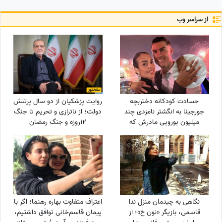
از سراسر وب
حسادت کودکانه دختربچه
روایت پزشکیان از دو سال پرتنش
جورجینا به انگشتر نامزدی چند
دولت؛ از ناترازی و تحریم تا جنگ
میلیون یورویی مادرش که
12روزه و جنگ رمضان
رونالدو به او هدیه داده بود!
نگاهی به چیدمان منزل ندا
اعتراف متفاوت بهاره رهنما؛ اگر با
قاسمی، بازیگر «نون خ»؛ از
پیمان قاسم‌خانی توافق داشتیم،