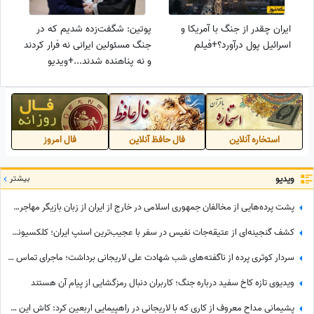
ایران چقدر از جنگ با آمریکا و
پوتین: شگفت‌زده شدیم که در
اسرائیل پول درآورد؟+فیلم
جنگ مسئولین ایرانی نه فرار کردند
و نه پناهنده شدند...+ویدیو
استخاره آنلاین
فال حافظ آنلاین
فال امروز
ویدیو
بیشتر
پشت پرده‌هایی از مخالفان جمهوری اسلامی در خارج از ایران از زبان بازیگر مهاجرت کرده / حامیان جمهوری اسلامی جان خود را هم می‌دهند
کشف گنجینه‌ای از عتیقه‌جات نفیس در سفر با عجیب‌ترین اسنپ ایران؛ کلکسیونی که همه را شگفت‌زده کرد
سردار کوثری پرده از ناگفته‌های شب شهادت علی لاریجانی برداشت؛ ماجرای تماس آخر پسر شهید لاریجانی چه بود؟
ویدیوی تازه کاخ سفید درباره جنگ؛ کاربران دنبال رمزگشایی از پیام آن هستند
پشیمانی مداح معروف از کاری که با لاریجانی در راهپیمایی اربعین کرد: کاش این کار را نمی‌کردم