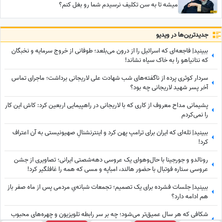
میشه تا به سن تکلیف نرسیدم شما رو بغل کنم؟
جدید‌ترین‌ها در ویدیو
ببینید| فاجعه‌ای که اسرائیل را از درون می‌بلعد؛ طوفانی از خروج سرمایه و نخبگان
که نتانیاهو را به خاک سیاه نشاند!
سردار کوثری پرده از ناگفته‌های شب شهادت علی لاریجانی برداشت؛ ماجرای تماس
آخر پسر شهید لاریجانی چه بود؟
پشیمانی مداح معروف از کاری که با لاریجانی در راهپیمایی اربعین کرد: کاش این کار
را نمی‌کردم
ببینید| تله‌ای که ایران برای ترامپ پهن کرد و اینترنشنالِ صهیونیستی به آن اعتراف
کرد!
رونالدو و جورجینا با حال‌وهوای یک عروسی دهه‌شصتی ایرانی؛ تصاویری از جشن
عروسی ستاره فوتبال با حضور هالند، امباپه و مسی که همه را غافلگیر کرد!
ببینید| جلسات فشرده برای یک تصمیم؛ تجمعات شبانه‌یِ مردمی پس از ماه صفر باز
هم ادامه دارد؟
شکافی که هر سال عمیق‌تر می‌شود؛ چه بر سر رابطه تلویزیون و چهره‌های محبوب