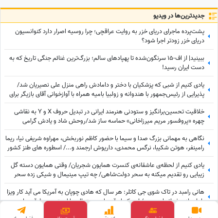
جدید‌ترین‌ها در ویدیو
پشت‌پرده ماجرای دریای خزر به روایت عراقچی؛ چرا روسیه اصرار دارد کنوانسیون
دریای خزر زودتر اجرا شود؟
ببینید| از اف-15 سرنگون‌شده تا پهپادهای سالم؛ بزرگ‌ترین غنائم جنگی تاریخ که به
دست ایران رسید!
یادی کنیم از شبی که پزشکیان با دختر و دامادش راهی منزل علی نصیریان شد/
پذیرایی از رئیس‌جمهور با هندوانه و زولبیا بامیه همراه با آوازخوانی آقای بازیگر برای
دکتر پزشکیان+ویدیو
خلاقیت تحسین‌برانگیز و ستودنی هنرمند ایرانی در تبدیل حروف X و Y به نقاشی
چهره «پروفسور مریم میرزاخانی» حماسه ساز شد/روحش شاد و یادش گرامی
نگاهی به مهمانی بزرگ صدا و سیما با حضور کاظم نوربخش، مهراوه شریفی نیا، ریما
رامینفر، هوتن شکیبا، نرگس محمدی، داریوش ارجمند و.../ اسطوره های طنز کشور
در یک قاب
یادی کنیم از لحظه‌ی عاشقانه‌ی کنسرت همایون شجریان/ وقتی همایون دسته گل
زیبایی رو تقدیم میکنه به سحر دولت‌شاهی/ چه تیپ مینیمال و شیکی زده سحر
خانم!
هانی رامبد در تاک شوی جی کاتلر: هر سال که هادی چوپان به آمریکا می آید کار ویزا
را باید از صفر انجام دهیم/ این که او قهرمان مستر المپیا است هیچ فرقی برای
موضوع ویزا ندارد