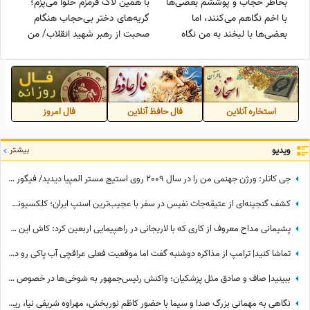
بخاطر حجاب و پوششم بعضی‌ها
با همین لاک قرمزم حلوا می‌پزم؛
با اخم نگاهم می‌کنند، اما
گریه‌های دختر بی‌حجاب هنگام
بعضی‌ها با لبخند به من نگاه
صحبت از رهبر شهید انقلاب/ من
می‌کنند که...+فیلم
آن حری‌ هستم که دم آخر باید
بروم بگویم غلط کردم...+فیلم
استخاره آنلاین
فال حافظ آنلاین
فال امروز
ویدیو
بیشتر
جی کاتلر: ورژن جهنمی من را در سال 2009 روی استیج مستر المپیا دیدید/ فیگور چهارسرپای من تکرارنشدنی است +فیلم
کشف گنجینه‌ای از عتیقه‌جات نفیس در سفر با عجیب‌ترین اسنپ ایران؛ کلکسیونی که همه را شگفت‌زده کرد
پشیمانی مداح معروف از کاری که با لاریجانی در راهپیمایی اربعین کرد: کاش این کار را نمی‌کردم
تماشا کنید| ترامپ از مذاکره دوشنبه گفت اما موقعیت فعلی عراقچی آب پاکی رو دست کاخ‌سفیدنشینان ریخت؛ وزیر امورخارجه کجاست؟
ببینید| صاف و صادق مثل پزشکیان؛ واکنش رئیس‌جمهور به شوخی‌ها در خصوص درخت کاشتنش در پاکستان: من اهل فیلم بازی کردن...
نگاهی به مهمانی بزرگ صدا و سیما با حضور کاظم نوربخش، مهراوه شریفی نیا، ریما رامینفر، هوتن شکیبا، نرگس محمدی، داریوش ارجمند و.../ اسطوره های طنز کشور در یک قاب