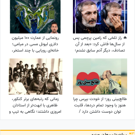
باران خورده» علیرضا قربانی/ رفتی
و بعد از تو دنیا غرق شد در
گریه‌هایم💔
🔥 راز تلخی که رامین پرچمی پس
رونمایی از عمارت 100 میلیون
از سال‌ها فاش کرد: «بعد از آن
دلاری لیونل مسی در میامی؛
تصادف، دیگر آدم سابق نشدم؛
خانه‌ای رویایی با چند استخر،
رابطه خوبی با پدر و مادرم
سینمای خانگی و گاراژ بزرگ!
نداشتم و چموش بودم...»
طالع‌بینی روز؛ از خودت بپرس چرا
زمانی که رتبه‌های برتر کنکور،
هنوز با وجود تمام دردها، قلبت
ظاهری با ابهت‌تر از استادان
توان دوست داشتن دارد /
امروزی داشتند؛ نگاهی به تیپ و
یک‌شنبه 18 مرداد 1405
استایل رتبه‌های برتر کنکور سال
1354 + عکس
پربازدید‌ترین‌ها در ویدیو