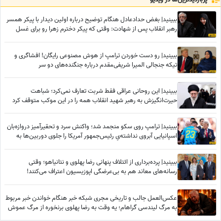
ببینید| بغض حدادعادل هنگام توضیح درباره اولین دیدار با پیکر همسر
رهبر انقلاب پس از شهادت: وقتی که پیکر دخترم زهرا رو برای غسل
دادن به ما تحویل دادند دیدیم که...
ببینید| رو دست خوردن ترامپ از هوش مصنوعی رایگان! افشاگری و
تیکه جنجالی المیرا شریفی‌مقدم درباره جنگنده‌های دو سر
ببینید| این روحانی عراقی فقط شربت تعارف نمی‌کرد؛ شباهت
حیرت‌انگیزش به رهبر شهید انقلاب همه را در این موکب متوقف کرد
ببینید| ترامپ روی سکو منجمد شد؛ واکنش سرد و تحقیرآمیز دروازه‌بان
اسپانیایی آبروی نداشته‌یِ رئیس‌جمهور آمریکا را جلوی دوربین‌ها به
آتش کشید!
ببینید| پرده‌برداری از ائتلاف پنهانی رضا پهلوی و نتانیاهو؛ وقتی
رسانه‌های معاند هم به بی‌عرضگی اپوزیسیون اعتراف می‌کنند!
عکس‌العمل جالب و تاریخی مجری شبکه خبر هنگام خواندن خبر مربوط
به مرگ لیندسی گراهام؛ یه وقت به رضا پهلوی برنخوره از مرگ عموش
خوشحالیم!✌