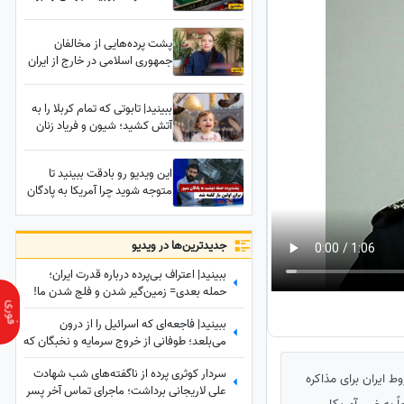
شهید انقلاب کم می‌آورد!
پشت پرده‌هایی از مخالفان
جمهوری اسلامی در خارج از ایران
از زبان بازیگر مهاجرت کرده /
حامیان جمهوری اسلامی جان خود
ببینید| تابوتی که تمام کربلا را به
را هم می‌دهند
آتش کشید؛ شیون و فریاد زنان
عراقی هنگام دیدن تابوت نوه 14
ماهه رهبر شهید انقلاب
این ویدیو رو بادقت ببینید تا
متوجه شوید چرا آمریکا به پادگان
سربازان در بمپور حمله
وحشیانه‌ای را انجام داد!
جدید‌ترین‌ها در ویدیو
ببینید| اعتراف بی‌پرده درباره قدرت ایران؛
حمله بعدی= زمین‌گیر شدن و فلج شدن ما!
ببینید| فاجعه‌ای که اسرائیل را از درون
می‌بلعد؛ طوفانی از خروج سرمایه و نخبگان که
نتانیاهو را به خاک سیاه نشاند!
سردار کوثری پرده از ناگفته‌های شب شهادت
ط ایران برای مذاکره
علی لاریجانی برداشت؛ ماجرای تماس آخر پسر