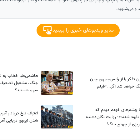
ید شروط ما را بپذیرد و چاره‌ای جز پذیرش ندارد یا ادامه جنگ و آغاز دوباره جنگ قطعا
 و می‌شنوید.
سایر ویدیوهای خبری را ببینید
هاشمی‌طبا خطاب به تند
ن تذکر را از رئیس‌جمهور چین
جنگ، مشغول تضعیف د
 خواهد شد اگر...+فیلم
سهم هستید؟
با چشم‌های خودم دیدم که
اعتراف تلخ دریادار آمری
 نابود شدند»؛ روایت تکان‌دهنده
شدن نیروی دریایی آمری
ریزی از جهنمِ جنگ!