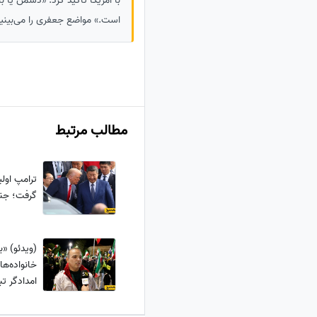
با آمریکا تاکید کرد: «دشمن یا با
است.» مواضع جعفری را می‌بینید
مطالب مرتبط
ترامپ اولی
گرفت؛ جنگ
(ویدئو) «
خانواده‌ها
امدادگر تب