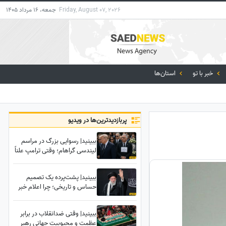
Friday, August 07, 2026
جمعه، 16 مرداد 1405
خبر با تو
استان‌ها
پربازدید‌ترین‌ها در ویدیو
ببینید| رسوایی بزرگ در مراسم
لیندسی گراهام؛ وقتی ترامپ علناً
رضا پهلوی را آدم حساب نکرد!
ببینید| پشت‌پرده یک تصمیم
حساس و تاریخی؛ چرا اعلام خبر
شهادت رهبر شهید به سحر
موکول شد؟
ببینید| وقتی ضدانقلاب در برابر
عظمت و محبوبیت جهانی رهبر