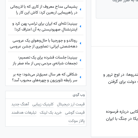
ً به ضرر آمریکا
شهید لاریجانی چه بود؟
پشیمانی مداح معروف از کاری که با لاریجانی
در راهپیمایی اربعین کرد: کاش این کار را
نمی‌کردم
ببینید| تله‌ای که ایران برای ترامپ پهن کرد و
اینترنشنالِ صهیونیستی به آن اعتراف کرد!
رونالدو و جورجینا با حال‌وهوای یک عروسی
دهه‌شصتی ایرانی؛ تصاویری از جشن عروسی
ستاره فوتبال با حضور هالند، امباپه و مسی
ببینید| جلسات فشرده برای یک تصمیم؛
که همه را غافلگیر کرد!
تجمعات شبانه‌یِ مردمی پس از ماه صفر باز
هم ادامه دارد؟
روها: در اوج ترور و
شکافی که هر سال عمیق‌تر می‌شود؛ چه بر
سر رابطه تلویزیون و چهره‌های محبوب آمد؟
ولت برای گرفتن
وب گردی
قیمت ارز دیجیتال
کلینیک زیبایی
آهنگ جدید
کایی درباره فرسوده
قیمت گوشی
خرید بک لینک
تبلیغات هدفمند
کا در جنگ با ایران
پالاز موکت