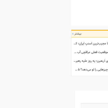
بیشتر
کشف گنجینه‌ای از عتیقه‌جات نفیس در سفر با عجیب‌ترین اسنپ ایران؛ کلکسیونی که همه را شگفت‌زده کرد
تماشا کنید| ترامپ از مذاکره دوشنبه گفت اما موقعیت فعلی عراقچی آب پاکی رو دست کاخ‌سفیدنشینان ریخت؛ وزیر امورخارجه کجاست؟
تماشا کنید| از کابوس خیابان تا آرامش پیاده‌روی اربعین؛ یه روز علیه رهبر شهید شعار میدادم امروز شدم نایب الزیاره خود آقا...
تماشا کنید| یک فایل صوتی از رهبر انقلاب چه چیزهایی را لو می‌دهد؟ 5 سرنخ پنهان در یک صدا که چیزی از آن نمی‌دانستید