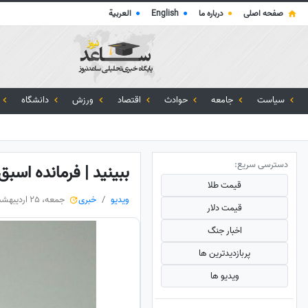
صفحه اصلی
●
درباره ما
●
English
●
العربية
سیاست
جامعه
حوادث
اقتصاد
ورزش
دانشگاه
دسترسی سریع:
ببینید | فرمانده اسب
قیمت طلا
ویدیو
خبری
جمعه، 25 اردیبهشت 1405
قیمت دلار
اخبار جنگ
پربازدید‌ترین ها
ویدیو ها