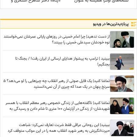
نسخه‌های اولترا همیشه به عنوان
«پناه» دختر شاهرخ استخری و
بهترین گوشی های شیائومی
سپیده بزمی‌پور با تمِ
«پری‌دریایی» حماسه آفرید/
ترکیب خلاقانه و منحصربه‌فرد از
پربازدید‌ترین‌ها در ویدیو
هنر و انیمیشن
از دست ندهید| چرا امام خمینی در روزهای پایانی عمرشان نمی‌خواستند
نوه خودشان سیدعلی خمینی را ببینند؟
ببینید | ترامپ به پیشواز هدایای ارسالی از ایران رفت! / بجنگ تا
بجنگیم!
تماشا کنید| یک فایل صوتی از رهبر انقلاب چه چیزهایی را لو می‌دهد؟ 5
سرنخ پنهان در یک صدا که چیزی از آن نمی‌دانستید
تماشا کنید| ناگفته‌هایی از زندگی خصوص رهبر معظم انقلاب با همسر
شهیدشان؛ از زندگی در آپارتمان 100 متری تا شام دادن و رسیدگی به
امور سه فرزندشان هنگامی که...
ببینید| این روحانی عراقی فقط شربت تعارف نمی‌کرد؛ شباهت
حیرت‌انگیزش به رهبر شهید انقلاب همه را در این موکب متوقف کرد