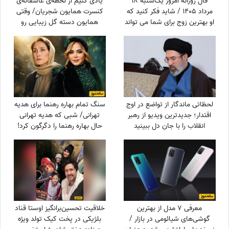
فال روزانه امروز یک‌شنبه 18
یادی کنیم از لحظه‌ی عاشقانه‌ی
مرداد 1405 / شاید فکر کنید که
کنسرت همایون شجریان/ وقتی
او بهترین زوج برای شما می تواند
همایون دسته گل زیبایی رو
باشد، اما ...
تقدیم میکنه به سحر
دولت‌شاهی/ چه تیپ مینیمال و
شیکی زده سحر خانم!
لحظاتی ماندگار از تواضع در اوج
سنگ تمام بهاره رهنما برای هدیه
اقتدار؛ جدیدترین ویدیو از رهبر
تهرانی/ شبی که هدیه تهرانی
انقلاب را با جان دل ببینید
حال بهاره رهنما را دگرگون کرد!
معرفی 7 مدل از بهترین
خلاقیت تحسین‌برانگیز اوستا قناد
گوشی‌های شیائومی در بازار /
بلژیکی در پخت کیک تولد ویژه