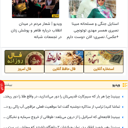
استایل جنگی و مسلحانه مبینا
ویدیو | شعار مردم در میدان
نصیری همسر مهدی توتونچی
انقلاب درباره ظاهر و پوشش زنان
+عکس/ نصیری: الان دوست دارم
در تجمعات شبانه
یکی رو بزنم
استخاره آنلاین
فال حافظ آنلاین
فال امروز
ویدیو
بیشتر
ببینید| چرا هر بار که سیم‌کارت قدیمی‌تان را دور می‌اندازید، در واقع طلا را دور ریخته‌اید؟
تماشا کنید| ترامپ از مذاکره دوشنبه گفت اما موقعیت فعلی عراقچی آب پاکی رو دست کاخ‌سفیدنشینان ریخت؛ وزیر امورخارجه کجاست؟
ببینید| فاجعه‌ای که اسرائیل را از درون می‌بلعد؛ طوفانی از خروج سرمایه و نخبگان که نتانیاهو را به خاک سیاه نشاند!
ببینید| رهبر شهید انقلاب در زمان حیاتشان 2 پناهگاه داشتند که محلش زیر بیت رهبری نبود، یکی از آنها در ...