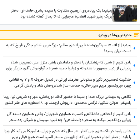
ببینید| یک پیاده‌روی اربعینِ متفاوت با سیده بشری خامنه‌ای، دختر
بزرگ رهبر شهید انقلاب؛ ماجرایی که تا بحال گفته نشده بود
جدید‌ترین‌ها در ویدیو
ببینید| از اف-15 سرنگون‌شده تا پهپادهای سالم؛ بزرگ‌ترین غنائم جنگی تاریخ که به
دست ایران رسید!
یادی کنیم از شبی که پزشکیان با دختر و دامادش راهی منزل علی نصیریان شد/
پذیرایی از رئیس‌جمهور با هندوانه و زولبیا بامیه همراه با آوازخوانی آقای بازیگر برای
دکتر پزشکیان+ویدیو
خلاقیت تحسین‌برانگیز و ستودنی هنرمند ایرانی در تبدیل حروف X و Y به نقاشی
چهره «پروفسور مریم میرزاخانی» حماسه ساز شد/روحش شاد و یادش گرامی
نگاهی به مهمانی بزرگ صدا و سیما با حضور کاظم نوربخش، مهراوه شریفی نیا، ریما
رامینفر، هوتن شکیبا، نرگس محمدی، داریوش ارجمند و.../ اسطوره های طنز کشور
در یک قاب
یادی کنیم از لحظه‌ی عاشقانه‌ی کنسرت همایون شجریان/ وقتی همایون دسته گل
زیبایی رو تقدیم میکنه به سحر دولت‌شاهی/ چه تیپ مینیمال و شیکی زده سحر
خانم!
هانی رامبد در تاک شوی جی کاتلر: هر سال که هادی چوپان به آمریکا می آید کار ویزا
را باید از صفر انجام دهیم/ این که او قهرمان مستر المپیا است هیچ فرقی برای