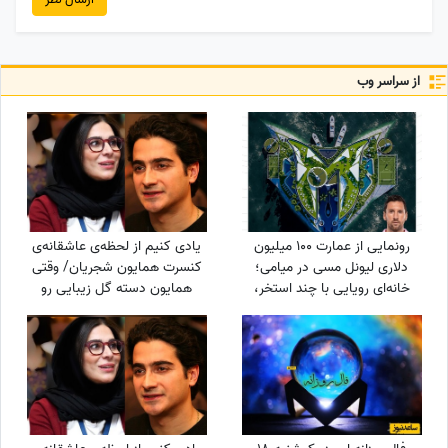
از سراسر وب
رونمایی از عمارت 100 میلیون
یادی کنیم از لحظه‌ی عاشقانه‌ی
دلاری لیونل مسی در میامی؛
کنسرت همایون شجریان/ وقتی
خانه‌ای رویایی با چند استخر،
همایون دسته گل زیبایی رو
سینمای خانگی و گاراژ بزرگ!
تقدیم میکنه به سحر
دولت‌شاهی/ چه تیپ مینیمال و
شیکی زده سحر خانم!