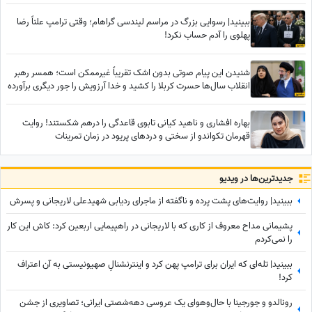
ببینید| رسوایی بزرگ در مراسم لیندسی گراهام؛ وقتی ترامپ علناً رضا
پهلوی را آدم حساب نکرد!
شنیدن این پیام صوتی بدون اشک تقریباً غیرممکن است؛ همسر رهبر
انقلاب سال‌ها حسرت کربلا را کشید و خدا آرزویش را جور دیگری برآورده
کرد+فیلم
بهاره افشاری و ناهید کیانی تابوی قاعدگی را درهم شکستند! روایت
قهرمان تکواندو از سختی و دردهای پریود در زمان تمرینات
جدید‌ترین‌ها در ویدیو
ببینید| روایت‌های پشت پرده و ناگفته از ماجرای ردیابی شهیدعلی لاریجانی و پسرش
پشیمانی مداح معروف از کاری که با لاریجانی در راهپیمایی اربعین کرد: کاش این کار
را نمی‌کردم
ببینید| تله‌ای که ایران برای ترامپ پهن کرد و اینترنشنالِ صهیونیستی به آن اعتراف
کرد!
رونالدو و جورجینا با حال‌وهوای یک عروسی دهه‌شصتی ایرانی؛ تصاویری از جشن