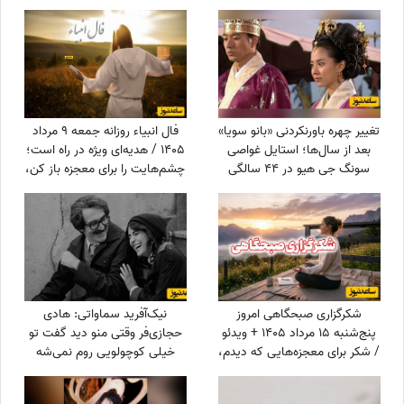
فولکس‌شان تا ساعت 12 برای
آنهایی که جهاز آورده بودند دنبال
شام بودند
تغییر چهره باورنکردنی «بانو سویا»
فال انبیاء روزانه جمعه 9 مرداد
بعد از سال‌ها؛ استایل غواصی
1405 / هدیه‌ای ویژه در راه است؛
سونگ جی هیو در 44 سالگی
چشم‌هایت را برای معجزه باز کن،
سوژه شد
دنیا پیامی دارد که قلبت را
خوشحال می‌کند
شکرگزاری صبحگاهی امروز
نیک‌آفرید سماواتی: هادی
پنج‌شنبه 15 مرداد 1405 + ویدئو
حجازی‌فر وقتی منو دید گفت تو
/ شکر برای معجزه‌هایی که دیدم،
خیلی کوچولویی روم نمی‌شه
برای نعمت‌هایی که هنوز
عاشقت بشم !
ندیده‌ام، و برای آرزوهایی که