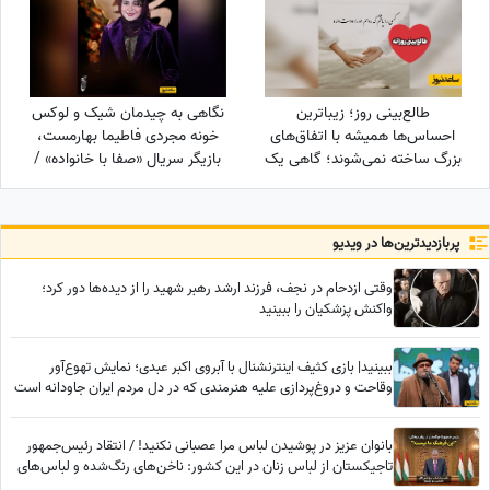
همین حالا در مسیر رسیدن به
من هستند
طالع‌بینی روز؛ زیباترین
نگاهی به چیدمان شیک و لوکس
احساس‌ها همیشه با اتفاق‌های
خونه مجردی فاطیما بهارمست،
بزرگ ساخته نمی‌شوند؛ گاهی یک
بازیگر سریال «صفا با خانواده» /
نگاه یا یک توجه کوتاه می‌تواند
از مبلمان کلاسیک و پرده‌های
یک روز معمولی را به خاطره‌ای
اعیانی تا کتاب‌خونه و ...
خاص تبدیل کند / پنج‌شنبه 15
پربازدید‌ترین‌ها در ویدیو
مرداد 1405
وقتی ازدحام در نجف، فرزند ارشد رهبر شهید را از دیده‌ها دور کرد؛
واکنش پزشکیان را ببینید
ببینید| بازی کثیف اینترنشنال با آبروی اکبر عبدی؛ نمایش تهوع‌آور
وقاحت و دروغ‌پردازی علیه هنرمندی که در دل مردم ایران جاودانه است
بانوان عزیز در پوشیدن لباس مرا عصبانی نکنید! / انتقاد رئیس‌جمهور
تاجیکستان از لباس زنان در این کشور: ناخن‌های رنگ‌شده و لباس‌های
تا زیر زانو یا لخت چه معنایی دارد؟