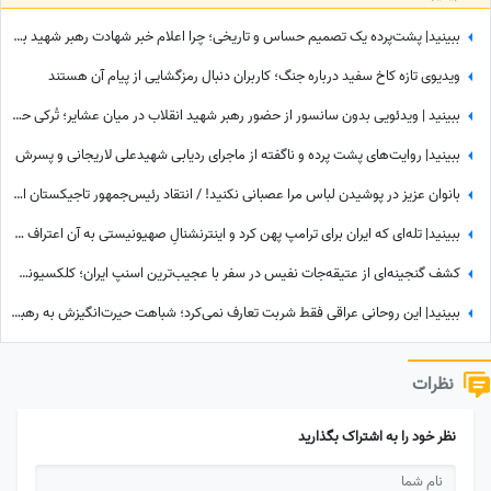
ببینید| پشت‌پرده یک تصمیم حساس و تاریخی؛ چرا اعلام خبر شهادت رهبر شهید به سحر موکول شد؟
ویدیوی تازه کاخ سفید درباره جنگ؛ کاربران دنبال رمزگشایی از پیام آن هستند
ببینید | ویدئویی بدون سانسور از حضور رهبر شهید انقلاب در میان عشایر؛ تُرکی حرف زدن آقا را دیده بودید؟
ببینید| روایت‌های پشت پرده و ناگفته از ماجرای ردیابی شهیدعلی لاریجانی و پسرش
بانوان عزیز در پوشیدن لباس مرا عصبانی نکنید! / انتقاد رئیس‌جمهور تاجیکستان از لباس زنان در این کشور: ناخن‌های رنگ‌شده و لباس‌های تا زیر زانو یا لخت چه معنایی دارد؟
ببینید| تله‌ای که ایران برای ترامپ پهن کرد و اینترنشنالِ صهیونیستی به آن اعتراف کرد!
کشف گنجینه‌ای از عتیقه‌جات نفیس در سفر با عجیب‌ترین اسنپ ایران؛ کلکسیونی که همه را شگفت‌زده کرد
ببینید| این روحانی عراقی فقط شربت تعارف نمی‌کرد؛ شباهت حیرت‌انگیزش به رهبر شهید انقلاب همه را در این موکب متوقف کرد
نظرات
نظر خود را به اشتراک بگذارید