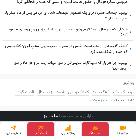
عروسی ستاره فوتبال با حضور هالند، امباپه و مسی که همه را غافلگیر کرد!
ببینید| جلسات فشرده برای یک تصمیم؛ تجمعات شبانه‌یِ مردمی پس از ماه صفر باز
هم ادامه دارد؟
شکافی که هر سال عمیق‌تر می‌شود؛ چه بر سر رابطه تلویزیون و چهره‌های محبوب
آمد؟
کشف گنجینه‌ای از عتیقه‌جات نفیس در سفر با عجیب‌ترین اسنپ ایران؛ کلکسیونی
که همه را شگفت‌زده کرد
ببینید| چرا هر بار که سیم‌کارت قدیمی‌تان را دور می‌اندازید، در واقع طلا را دور
ریخته‌اید؟
وب گردی
خرید بک لینک
آهنگ جدید
کلینیک زیبایی
قیمت ارز دیجیتال
قیمت گوشی
تبلیغات هدفمند
پالاز موکت
طراحی و توسعه توسط
ساعدنیوز
ویدیو ها
اخبار جنگ
پربازدید‌ترین
قیمت دلار
فضای‌مجازی