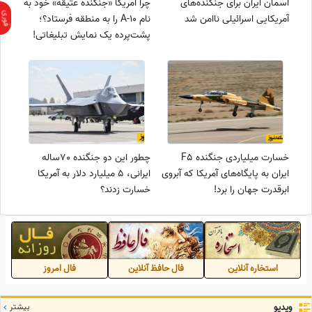
آسمان ایران برای جنگنده‌های
چرا آمریکا «جنگنده‌ عتیقه» خود به
آمریکایی اسرائیلی ناامن شد
نام A-10 را به منطقه فرستاد؟؛
پشت‌پرده یک نمایش تبلیغاتی!
خسارت میلیاردی جنگنده F5
چطور این دو جنگنده 70ساله
ایران به پایگاه‌های آمریکا که آبروی
ایرانی، 5 میلیارد دلار به آمریکا
ابرقدرت جهان را برد!
خسارت زدند؟
استخاره آنلاین
فال حافظ آنلاین
فال امروز
ویدیو
بیشتر