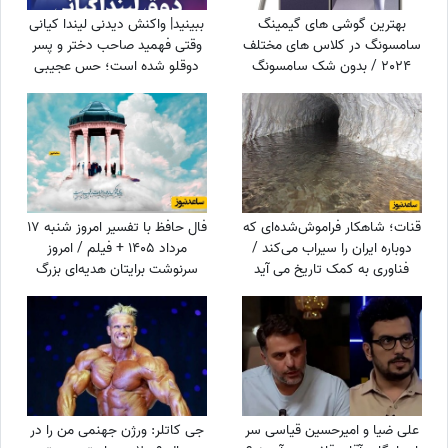
بهترین گوشی های گیمینگ
ببینید| واکنش دیدنی لیندا کیانی
سامسونگ در کلاس های مختلف
وقتی فهمید صاحب دختر و پسر
2024 / بدون شک سامسونگ
دوقلو شده است؛ حس عجیبی
S24 Ultra در حال حاضر
داشتم چون فهمیدم پسرم یه...
قدرتمندترین گوشی سامسونگ
برای گیمینگ در بازار است
قنات؛ شاهکار فراموش‌شده‌ای که
فال حافظ با تفسیر امروز شنبه 17
دوباره ایران را سیراب می‌کند /
مرداد 1405 + فیلم / امروز
فناوری به کمک تاریخ می آید
سرنوشت برایتان هدیه‌ای بزرگ
کنار گذاشته؛ شادی و موفقیت
خیلی زود درِ خانه‌تان را می‌زنند!
علی ضیا و امیرحسین قیاسی سر
جی کاتلر: ورژن جهنمی من را در