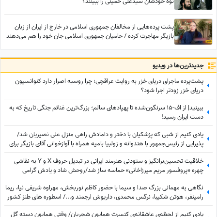
نوه خودشان سیدعلی خمینی را ببینند؟
پشت پرده‌هایی از مخالفان جمهوری اسلامی در خارج از ایران از زبان
بازیگر مهاجرت کرده / حامیان جمهوری اسلامی جان خود را هم می‌دهند
جدید‌ترین‌ها در ویدیو
پشت‌پرده ماجرای دریای خزر به روایت عراقچی؛ چرا روسیه اصرار دارد کنوانسیون
دریای خزر زودتر اجرا شود؟
ببینید| از اف-15 سرنگون‌شده تا پهپادهای سالم؛ بزرگ‌ترین غنائم جنگی تاریخ که به
دست ایران رسید!
یادی کنیم از شبی که پزشکیان با دختر و دامادش راهی منزل علی نصیریان شد/
پذیرایی از رئیس‌جمهور با هندوانه و زولبیا بامیه همراه با آوازخوانی آقای بازیگر برای
دکتر پزشکیان+ویدیو
خلاقیت تحسین‌برانگیز و ستودنی هنرمند ایرانی در تبدیل حروف X و Y به نقاشی
چهره «پروفسور مریم میرزاخانی» حماسه ساز شد/روحش شاد و یادش گرامی
نگاهی به مهمانی بزرگ صدا و سیما با حضور کاظم نوربخش، مهراوه شریفی نیا، ریما
رامینفر، هوتن شکیبا، نرگس محمدی، داریوش ارجمند و.../ اسطوره های طنز کشور
در یک قاب
یادی کنیم از لحظه‌ی عاشقانه‌ی کنسرت همایون شجریان/ وقتی همایون دسته گل