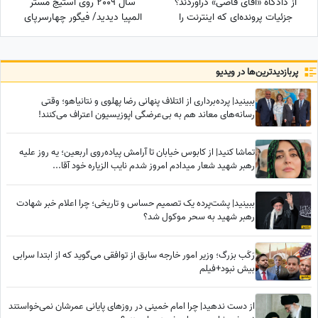
از دادگاه «آقای قاضی» درآوردند؟
سال 2009 روی استیج مستر
جزئیات پرونده‌ای که اینترنت را
المپیا دیدید/ فیگور چهارسرپای
ترکاند!
من تکرارنشدنی است +فیلم
پربازدید‌ترین‌ها در ویدیو
ببینید| پرده‌برداری از ائتلاف پنهانی رضا پهلوی و نتانیاهو؛ وقتی
رسانه‌های معاند هم به بی‌عرضگی اپوزیسیون اعتراف می‌کنند!
تماشا کنید| از کابوس خیابان تا آرامش پیاده‌روی اربعین؛ یه روز علیه
رهبر شهید شعار میدادم امروز شدم نایب الزیاره خود آقا...
ببینید| پشت‌پرده یک تصمیم حساس و تاریخی؛ چرا اعلام خبر شهادت
رهبر شهید به سحر موکول شد؟
رَکَب بزرگ؛ وزیر امور خارجه سابق از توافقی می‌گوید که از ابتدا سرابی
بیش نبود+فیلم
از دست ندهید| چرا امام خمینی در روزهای پایانی عمرشان نمی‌خواستند