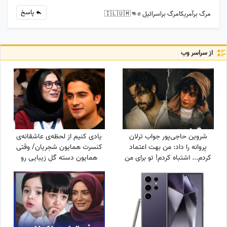
پاسخ
مرگ برآمریکامرگ براسرائیل ✊️👊🇮🇱🇺🇲
از سراسر وب
شروین حاجی‌پور جواب ترلان
یادی کنیم از لحظه‌ی عاشقانه‌ی
پروانه را داد: من بهت اعتماد
کنسرت همایون شجریان/ وقتی
کردم... اشتباه کردم! تو برای من
همایون دسته گل زیبایی رو
آخرین امید بودی...
تقدیم میکنه به سحر
دولت‌شاهی/ چه تیپ مینیمال و
شیکی زده سحر خانم!