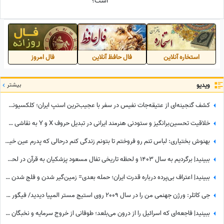
است؟
استخاره آنلاین
فال حافظ آنلاین
فال امروز
ویدیو
بیشتر
کشف گنجینه‌ای از عتیقه‌جات نفیس در سفر با عجیب‌ترین اسنپ ایران؛ کلکسیونی که همه را شگفت‌زده کرد
خلاقیت تحسین‌برانگیز و ستودنی هنرمند ایرانی در تبدیل حروف X و Y به نقاشی چهره «پروفسور مریم میرزاخانی» حماسه ساز شد/روحش شاد و یادش گرامی
بهنوش بختیاری: لباس تنم رو فروختم تا بتونم زندگی کنم درحالی که پدرم عین خیالش هم نبود! دل علیخانی رسما کباب شد
ببینید| برگردیم به سال 1403 و لحظه تاریخی تفال مسعود پزشکیان به قرآن در لحظه ورود به ریاست جمهوری؛ نمایش آیات در حضور مخبر و پدر داماد رهبر شهید انقلاب
ببینید| اعتراف بی‌پرده درباره قدرت ایران؛ حمله بعدی= زمین‌گیر شدن و فلج شدن ما!
جی کاتلر: ورژن جهنمی من را در سال 2009 روی استیج مستر المپیا دیدید/ فیگور چهارسرپای من تکرارنشدنی است +فیلم
ببینید| فاجعه‌ای که اسرائیل را از درون می‌بلعد؛ طوفانی از خروج سرمایه و نخبگان که نتانیاهو را به خاک سیاه نشاند!