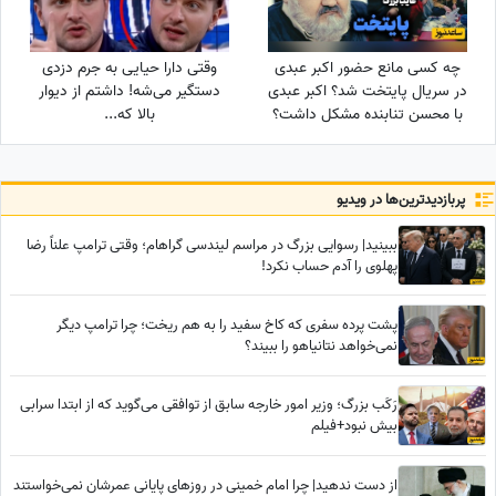
چه کسی مانع حضور اکبر عبدی
وقتی دارا حیایی به جرم دزدی
در سریال پایتخت شد؟ اکبر عبدی
دستگیر می‌شه! داشتم از دیوار
با محسن تنابنده مشکل داشت؟
بالا که...
پربازدید‌ترین‌ها در ویدیو
ببینید| رسوایی بزرگ در مراسم لیندسی گراهام؛ وقتی ترامپ علناً رضا
پهلوی را آدم حساب نکرد!
پشت پرده سفری که کاخ سفید را به هم ریخت؛ چرا ترامپ دیگر
نمی‌خواهد نتانیاهو را ببیند؟
رَکَب بزرگ؛ وزیر امور خارجه سابق از توافقی می‌گوید که از ابتدا سرابی
بیش نبود+فیلم
از دست ندهید| چرا امام خمینی در روزهای پایانی عمرشان نمی‌خواستند