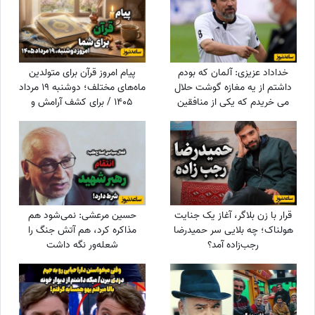
خداداد عزیزی: آلمان که بودم
پیام امروز قرآن برای متولدین
داشتم از یه مغازه گوشت حلال
ماه‌های مختلف؛ دوشنبه 19 مرداد
می خریدم که یکی از منافقین
1405 / برای کشف آرامش و
اومد گفت تو رو ترور می کنیم
خوشبختی به آغوش خدا برویم
قرار با زن بلاگر، آغاز یک جنایت
حسین مرعشی: نمی‌شود هم
هولناک؛ چه بلایی سر حمیدرضا
مذاکره کرد، هم آتش جنگ را
رجب‌زاده آمد؟
شعله‌ور نگه داشت