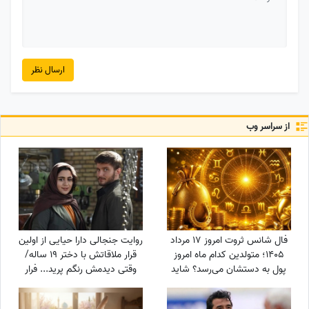
ارسال نظر
از سراسر وب
فال شانس ثروت امروز 17 مرداد
روایت جنجالی دارا حیایی از اولین
1405؛ متولدین کدام ماه امروز
قرار ملاقاتش با دختر 19 ساله/
پول به دستشان می‌رسد؟ شاید
وقتی دیدمش رنگم پرید... فرار
شانس امروز با تو یار باشه😍💲
کردم!
💸💰واریزی غیرمنتظره در راهه...