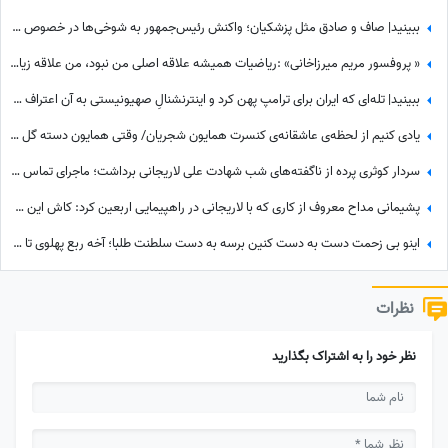
ببینید| صاف و صادق مثل پزشکیان؛ واکنش رئیس‌جمهور به شوخی‌ها در خصوص درخت کاشتنش در پاکستان: من اهل فیلم بازی کردن...
« پروفسور مریم میرزاخانی» :ریاضیات همیشه علاقه اصلی من نبود، من علاقه زیادی به خواندن رمان داشتم، فکر میکردم یه روزی
ببینید| تله‌ای که ایران برای ترامپ پهن کرد و اینترنشنالِ صهیونیستی به آن اعتراف کرد!
یادی کنیم از لحظه‌ی عاشقانه‌ی کنسرت همایون شجریان/ وقتی همایون دسته گل زیبایی رو تقدیم میکنه به سحر دولت‌شاهی/ چه تیپ مینیمال و شیکی زده سحر خانم!
سردار کوثری پرده از ناگفته‌های شب شهادت علی لاریجانی برداشت؛ ماجرای تماس آخر پسر شهید لاریجانی چه بود؟
پشیمانی مداح معروف از کاری که با لاریجانی در راهپیمایی اربعین کرد: کاش این کار را نمی‌کردم
اینو بی زحمت دست به دست کنین برسه به دست سلطنت طلبا؛ آخه ربع پهلوی تا حالا توی دعوای محله‌ای هم شرکت نکرده که آرزوی این چنینی براش دارید!+ویدیو
نظرات
نظر خود را به اشتراک بگذارید