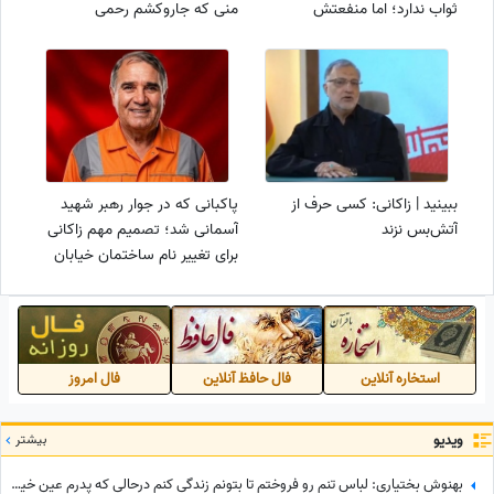
ثواب ندارد؛ اما منفعتش
منی که جاروکشم رحمی
خودشیرینی است
نمیکنه...+ ویدیو
ببینید | زاکانی: کسی حرف از
پاکبانی که در جوار رهبر شهید
آتش‌بس نزند
آسمانی شد؛ تصمیم مهم زاکانی
برای تغییر نام ساختمان خیابان
بهشت
استخاره آنلاین
فال حافظ آنلاین
فال امروز
ویدیو
بیشتر
بهنوش بختیاری: لباس تنم رو فروختم تا بتونم زندگی کنم درحالی که پدرم عین خیالش هم نبود! دل علیخانی رسما کباب شد