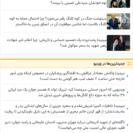
نوه خودشان سیدعلی خمینی را ببینند؟
سرنوشت جنگ در کوه کلنگ رقم می‌خورد؟ ‌چرا احتمال حمله به کوه
کلنگ بالاست اما شانس موفقیت آن در اعماق زمین به خاکستر
می‌نشیند؟
ببینید| پشت‌پرده یک تصمیم حساس و تاریخی؛ چرا اعلام خبر شهادت
رهبر شهید به سحر موکول شد؟
جدید‌ترین‌ها در ویدیو
ببینید| واکنش معنادار عراقچی به افشاگری پزشکیان در خصوص اینکه وزیر امور
خارجه حتی ساعت 2 نصف شب هم گوشی به دست است!
ویدیویی که امروز حسابی سروصدا کرد؛ تبریک تولد 5 همسر جوانِ یک مرد ایرانیِ
36 ساله که به سوژه داغ کانال‌ها و پیج‌های خبری تبدیل شد
بببینید| خاطرات المیرا شریفی‌مقدم و سعید عزیزی از سال‌های ابتدایی پدر و
مادرشدنشان؛ از قهر کردن خانم مجری از همسرش به این دلیل باورنکردنی تا روایت
آقای دکتر از همسرش پس از هر بار بچه‌دارشدن
ناگفته‌ای از شهید لاریجانی درباره مهران مدیری، احسان علیخانی و رامبد جوان؛ دبیر
فقید شورای عالی امنیت ملی چه می‌خواست؟