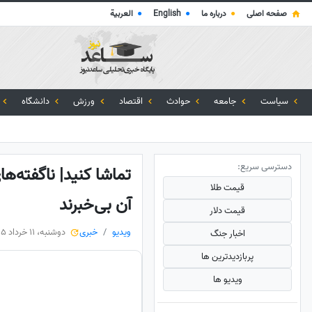
صفحه اصلی
●
درباره ما
●
English
●
العربية
سیاست
جامعه
حوادث
اقتصاد
ورزش
دانشگاه
دسترسی سریع:
تماشا کنید| ناگفته‌ه
قیمت طلا
آن بی‌خبرند
قیمت دلار
ویدیو
خبری
دوشنبه، 11 خرداد 1405
اخبار جنگ
پربازدید‌ترین ها
ویدیو ها