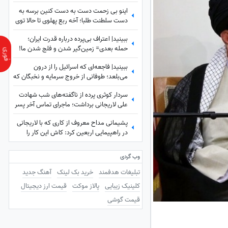
اینو بی زحمت دست به دست کنین برسه به
دست سلطنت طلبا؛ آخه ربع پهلوی تا حالا توی
دعوای محله‌ای هم شرکت نکرده که آرزوی این
ببینید| اعتراف بی‌پرده درباره قدرت ایران؛
چنینی براش دارید!+ویدیو
حمله بعدی= زمین‌گیر شدن و فلج شدن ما!
ببینید| فاجعه‌ای که اسرائیل را از درون
می‌بلعد؛ طوفانی از خروج سرمایه و نخبگان که
نتانیاهو را به خاک سیاه نشاند!
سردار کوثری پرده از ناگفته‌های شب شهادت
علی لاریجانی برداشت؛ ماجرای تماس آخر پسر
شهید لاریجانی چه بود؟
پشیمانی مداح معروف از کاری که با لاریجانی
در راهپیمایی اربعین کرد: کاش این کار را
نمی‌کردم
وب گردی
تبلیغات هدفمند
خرید بک لینک
آهنگ جدید
کلینیک زیبایی
پالاز موکت
قیمت ارز دیجیتال
قیمت گوشی