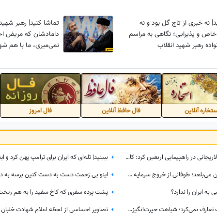
تماشا کنید| نه خبری از تاج گل بود و نه
تماشا کنید| رهبر شهید
اص و پذیرایی؛ نگاهی به مراسم
دامادشان که مریض احو
واده رهبر شهید انقلاب
نمی‌میری، ما با هم ش
به دست...
تخاره آنلاین
فال حافظ آنلاین
فال امروز
پشیمانی مداح معروف از کاری که با لاریجانی در راهپیمایی اربعین کرد: کاش این کار را نمی‌کردم
ببینید| فاجعه‌ای که اسرائیل را از درون می‌بلعد؛ طوفانی از خروج سرمایه و نخبگان که نتانیاهو را به خاک سیاه نشاند!
به ایران را ندارد؟
ببینید| این روحانی عراقی فقط شربت تعارف نمی‌کرد؛ شباهت حیرت‌انگیزش به رهبر شهید انقلاب همه را در این موکب متوقف کرد