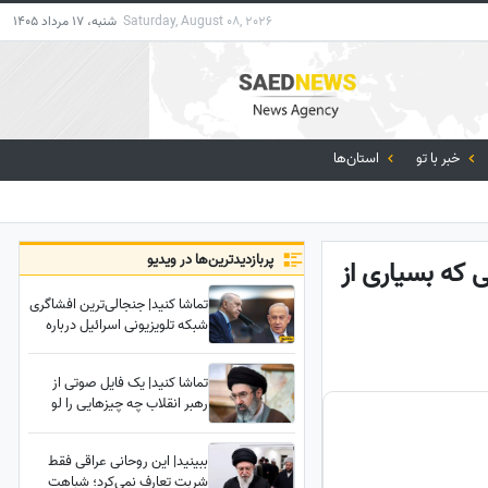
Saturday, August 08, 2026
شنبه، 17 مرداد 1405
خبر با تو
استان‌ها
پربازدید‌ترین‌ها در ویدیو
 که بسیاری از
تماشا کنید| جنجالی‌ترین افشاگری
شبکه تلویزیونی اسرائیل درباره
رئیس‌جمهور ترکیه؛ روایتی
باورنکردنی از نقشی که نتانیاهو
تماشا کنید| یک فایل صوتی از
در زندگی اردوغان داشته
رهبر انقلاب چه چیزهایی را لو
می‌دهد؟ 5 سرنخ پنهان در یک
صدا که چیزی از آن نمی‌دانستید
ببینید| این روحانی عراقی فقط
شربت تعارف نمی‌کرد؛ شباهت