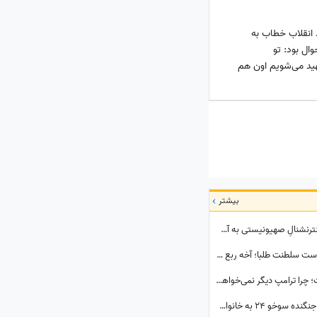
 انقلاب خطاب به
ال بود: تو
هید می‌شویم اون هم
بیشتر
ببینید| تله‌ای که ایران برای ترامپ پهن کرد و اینترنشنالِ صهیونیستی به آن اعتراف کرد!
اینو بی زحمت دست به دست کنین برسه به دست سلطنت طلبا؛ آخه ربع پهلوی تا حالا توی دعوای محله‌ای هم شرکت نکرده که آرزوی این چنینی براش دارید!+ویدیو
پشت پرده سفری که کاخ سفید را به هم ریخت؛ چرا ترامپ دیگر نمی‌خواهد نتانیاهو را ببیند؟
تصاویر احساسی از لحظه اعلام شهادت خلبان جنگنده سوخو 24 به خانواده ایشان؛ لحظاتی تلخ از گریه و اشک...