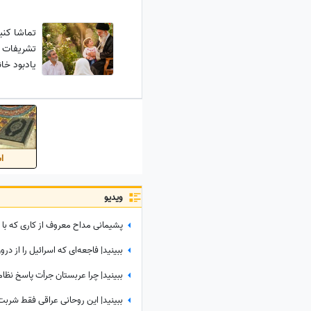
تشریفات خ
یادبود خان
اس
ویدیو
ببینید| چرا عربستان جرأت پاسخ نظامی 