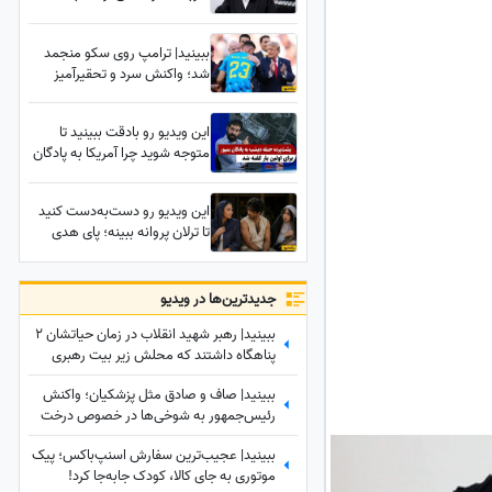
حیرت‌انگیزش به رهبر شهید
انقلاب همه را در این موکب
ببینید| ترامپ روی سکو منجمد
متوقف کرد
شد؛ واکنش سرد و تحقیرآمیز
دروازه‌بان اسپانیایی آبروی
نداشته‌یِ رئیس‌جمهور آمریکا را
این ویدیو رو بادقت ببینید تا
جلوی دوربین‌ها به آتش کشید!
متوجه شوید چرا آمریکا به پادگان
سربازان در بمپور حمله
وحشیانه‌ای را انجام داد!
این ویدیو رو دست‌به‌دست کنید
تا ترلان پروانه ببینه؛ پای هدی
زین‌العابدین به رابطه رحیم نجار و
محبوبه باز شد!
جدید‌ترین‌ها در ویدیو
ببینید| رهبر شهید انقلاب در زمان حیاتشان 2
پناهگاه داشتند که محلش زیر بیت رهبری
نبود، یکی از آنها در ...
ببینید| صاف و صادق مثل پزشکیان؛ واکنش
رئیس‌جمهور به شوخی‌ها در خصوص درخت
کاشتنش در پاکستان: من اهل فیلم بازی
ببینید| عجیب‌ترین سفارش اسنپ‌باکس؛ پیک
کردن...
موتوری به جای کالا، کودک جابه‌جا کرد!