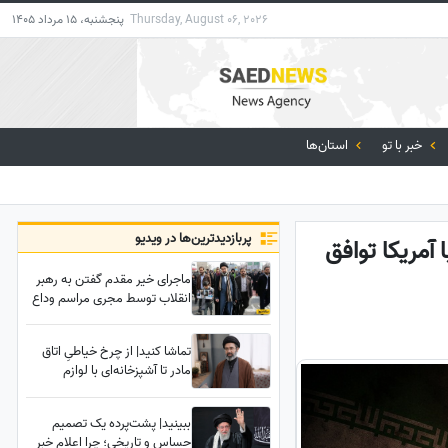
Thursday, August 06, 2026
پنجشنبه، 15 مرداد 1405
خبر با تو
استان‌ها
پربازدید‌ترین‌ها در ویدیو
آمریکا توافق
ماجرای خیر مقدم گفتن به رهبر
انقلاب توسط مجری مراسم وداع
با پیکر رهبر شهید انقلاب در
مصلی تهران؛ مجری مراسم روایت
تماشا کنید| از چرخ خیاطیِ اتاق
کرد
مادر تا آشپزخانه‌ای با لوازم
نوستالژیک؛ شما دعوتید تا محل
تولد رهبر معظم انقلاب را از
ببینید| پشت‌پرده یک تصمیم
نزدیک ببینید
حساس و تاریخی؛ چرا اعلام خبر