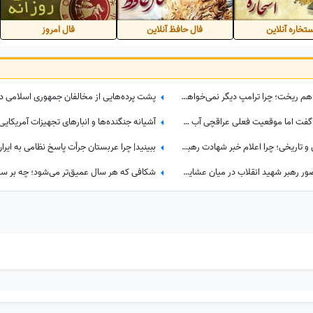
تخاره آنلاین
فال حافظ آنلاین
فال امروز
پشت پرده سفری که کاخ سفید را به هم ریخت؛ چرا ترامپ دیگر نمی‌خواهد نتانیاهو را ببیند؟
تماشا کنید| ترامپ از مذاکره دوشنبه گفت اما موقعیت فعلی عراقچی آب پاکی رو دست کاخ‌سفیدنشینان ریخت؛ وزیر امورخارجه کجاست؟
ببینید| پشت‌پرده یک تصمیم حساس و تاریخی؛ چرا اعلام خبر شهادت رهبر شهید به سحر موکول شد؟
ببینید| چرا عربستان جرأت پاسخ نظامی به ایران 
ببینید | ویدئویی بدون سانسور از حضور رهبر شهید انقلاب در میان عشایر؛ تُرکی حرف زدن آقا را دیده بودید؟