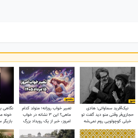
نیک‌آفرید سماواتی: هادی
تعبیر خواب روزانه؛ متولد کدام
نگاهی ب
حجازی‌فر وقتی منو دید گفت تو
ماهی؟ این 3 نشانه در خواب
خونه م
خیلی کوچولویی روم نمی‌شه
امروز، خبر از یک رویداد بزرگ
بازیگر س
عاشقت بشم !
می‌دهند! / پنج‌شنبه 15 مرداد
از مبل
1405
اعیا