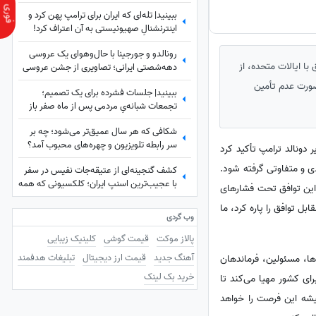
نمی‌کردم
ببینید| تله‌ای که ایران برای ترامپ پهن کرد و
اینترنشنالِ صهیونیستی به آن اعتراف کرد!
رونالدو و جورجینا با حال‌وهوای یک عروسی
ا ایالات متحده، از
دهه‌شصتی ایرانی؛ تصاویری از جشن عروسی
ستاره فوتبال با حضور هالند، امباپه و مسی
صورت عدم تأمین
ببینید| جلسات فشرده برای یک تصمیم؛
که همه را غافلگیر کرد!
تجمعات شبانه‌یِ مردمی پس از ماه صفر باز
هم ادامه دارد؟
شکافی که هر سال عمیق‌تر می‌شود؛ چه بر
سر رابطه تلویزیون و چهره‌های محبوب آمد؟
 دونالد ترامپ تأکید کرد
ی و متفاوتی گرفته شود.
کشف گنجینه‌ای از عتیقه‌جات نفیس در سفر
با عجیب‌ترین اسنپ ایران؛ کلکسیونی که همه
د این توافق تحت فشارهای
را شگفت‌زده کرد
ل توافق را پاره کرد، ما
وب گردی
پالاز موکت
قیمت گوشی
کلینیک زیبایی
آهنگ جدید
قیمت ارز دیجیتال
تبلیغات هدفمند
ها، مسئولین، فرماندهان
خرید بک لینک
ی کشور مهیا می‌کند تا
میشه این فرصت را خواهد