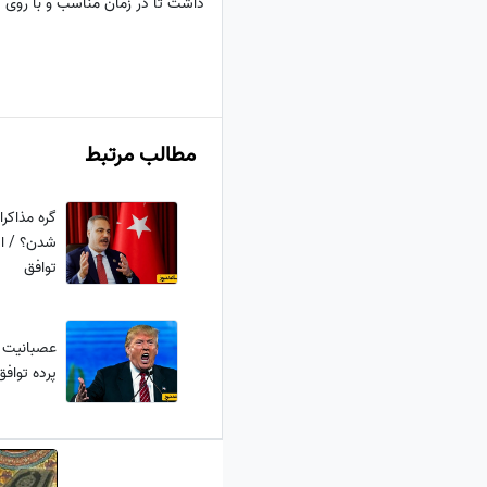
داشت تا در زمان مناسب و با روی ک
مطالب مرتبط
گره مذاکرا
شدن؟ / ادع
توافق
عصبانیت ش
پرده تواف