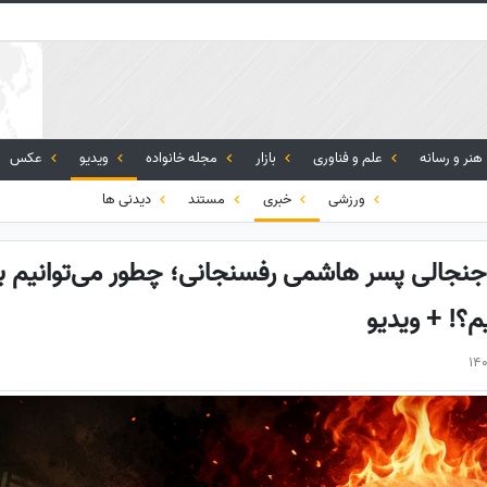
هنر و رسانه
علم و فناوری
بازار
مجله خانواده
ویدیو
عکس
ورزشی
خبری
مستند
دیدنی ها
جنجالی پسر هاشمی رفسنجانی؛ چطور می‌توانیم با 
م؟! + ویدیو