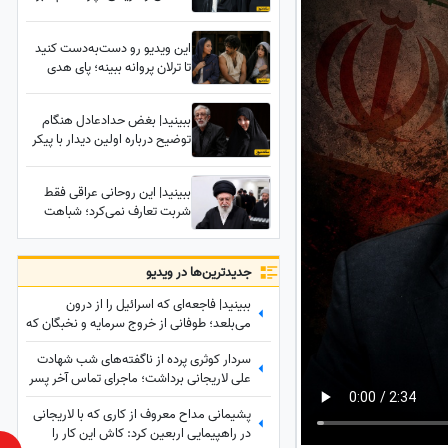
شهادت رهبر شهید به سحر
موکول شد؟
این ویدیو رو دست‌به‌دست کنید
تا ترلان پروانه ببینه؛ پای هدی
زین‌العابدین به رابطه رحیم نجار و
محبوبه باز شد!
ببینید| بغض حدادعادل هنگام
توضیح درباره اولین دیدار با پیکر
همسر رهبر انقلاب پس از
شهادت: وقتی که پیکر دخترم
ببینید| این روحانی عراقی فقط
زهرا رو برای غسل دادن به ما
شربت تعارف نمی‌کرد؛ شباهت
تحویل دادند دیدیم که...
حیرت‌انگیزش به رهبر شهید
انقلاب همه را در این موکب
متوقف کرد
جدید‌ترین‌ها در ویدیو
ببینید| فاجعه‌ای که اسرائیل را از درون
می‌بلعد؛ طوفانی از خروج سرمایه و نخبگان که
نتانیاهو را به خاک سیاه نشاند!
سردار کوثری پرده از ناگفته‌های شب شهادت
علی لاریجانی برداشت؛ ماجرای تماس آخر پسر
شهید لاریجانی چه بود؟
پشیمانی مداح معروف از کاری که با لاریجانی
در راهپیمایی اربعین کرد: کاش این کار را