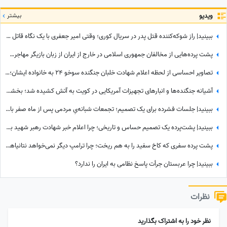
ویدیو
بیشتر
ببینید| راز شوکه‌کننده قتل پدر در سریال کوری؛ وقتی امیر جعفری با یک نگاه قاتل را گیر انداخت!
پشت پرده‌هایی از مخالفان جمهوری اسلامی در خارج از ایران از زبان بازیگر مهاجرت کرده / حامیان جمهوری اسلامی جان خود را هم می‌دهند
تصاویر احساسی از لحظه اعلام شهادت خلبان جنگنده سوخو 24 به خانواده ایشان؛ لحظاتی تلخ از گریه و اشک...
آشیانه جنگنده‌ها و انبارهای تجهیزات آمریکایی در کویت به آتش کشیده شد؛ بخشی از انتقام حمله به قشم تیک خورد!
ببینید| جلسات فشرده برای یک تصمیم؛ تجمعات شبانه‌یِ مردمی پس از ماه صفر باز هم ادامه دارد؟
ببینید| پشت‌پرده یک تصمیم حساس و تاریخی؛ چرا اعلام خبر شهادت رهبر شهید به سحر موکول شد؟
پشت پرده سفری که کاخ سفید را به هم ریخت؛ چرا ترامپ دیگر نمی‌خواهد نتانیاهو را ببیند؟
ببینید| چرا عربستان جرأت پاسخ نظامی به ایران را ندارد؟
نظرات
نظر خود را به اشتراک بگذارید