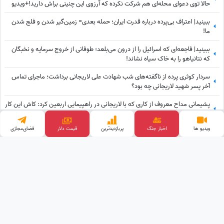
حالا توی دعوای محله‌ای هم شرکت نکرده که آرزوی این چنینی براش دارید!+ویدیو
ببینید| اعتراف بی‌پرده درباره قدرت ایران؛ حمله بعدی= زمین‌گیر شدن و فلج شدن
ما!
ببینید| فاجعه‌ای که اسرائیل را از درون می‌بلعد؛ طوفانی از خروج سرمایه و نخبگان
که نتانیاهو را به خاک سیاه نشاند!
سردار کوثری پرده از ناگفته‌های شب شهادت علی لاریجانی برداشت؛ ماجرای تماس
آخر پسر شهید لاریجانی چه بود؟
پشیمانی مداح معروف از کاری که با لاریجانی در راهپیمایی اربعین کرد: کاش این کار
را نمی‌کردم
ویدیو ها
اخبار جنگ
پربازدید‌ترین
قیمت طلا
فضای‌مجازی
ببینید| تله‌ای که ایران برای ترامپ پهن کرد و اینترنشنالِ صهیونیستی به آن اعتراف
کرد!
وب گردی
آهنگ جدید
کلینیک زیبایی
پالاز موکت
قیمت ارز دیجیتال
تبلیغات هدفمند
خرید بک لینک
قیمت گوشی
طراحی و توسعه توسط
ساعدنیوز