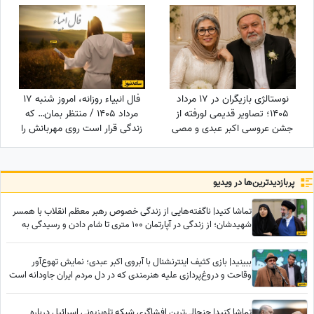
برابر ترامپ
نوستالژی بازیگران در 17 مرداد
فال انبیاء روزانه، امروز شنبه 17
1405؛ تصاویر قدیمی لورفته از
مرداد 1405 / منتظر بمان… که
جشن عروسی اکبر عبدی و مصی
زندگی قرار است روی مهربانش را
خانوم در مرداد 1365
به تو نشان دهد. خبرهای خوش،
در راه‌اند
پربازدید‌ترین‌ها در ویدیو
تماشا کنید| ناگفته‌هایی از زندگی خصوص رهبر معظم انقلاب با همسر
شهیدشان؛ از زندگی در آپارتمان 100 متری تا شام دادن و رسیدگی به
امور سه فرزندشان هنگامی که...
ببینید| بازی کثیف اینترنشنال با آبروی اکبر عبدی؛ نمایش تهوع‌آور
وقاحت و دروغ‌پردازی علیه هنرمندی که در دل مردم ایران جاودانه است
تماشا کنید| جنجالی‌ترین افشاگری شبکه تلویزیونی اسرائیل درباره