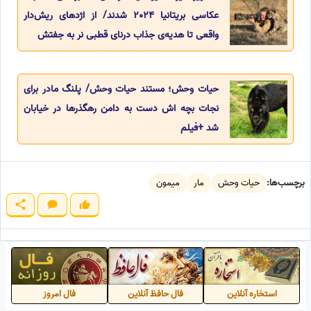
عکاسی بریتانیا 2024 شدند/ از اژدهای ریش‌دار
واقعی تا هدیه‌ی جذاب درنای قطبی نر به جفتش
حیات وحش؛ مستند حیات وحش/ پلنگ مادر برای
نجات بچه اش دست به دامن رهگذرها در خیابان
شد +فیلم
برچسب‌ها:
حیات وحش
مار
میمون
استخاره آنلاین
فال حافظ آنلاین
فال امروز