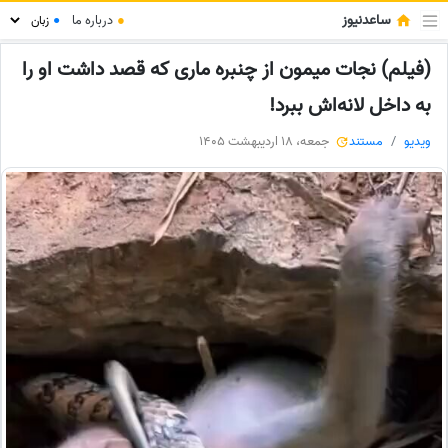
ساعدنیوز
●
درباره ما
●
(فیلم) نجات میمون از چنبره ماری که قصد داشت او را
به داخل لانه‌اش ببرد!
ویدیو
مستند
جمعه، 18 اردیبهشت 1405