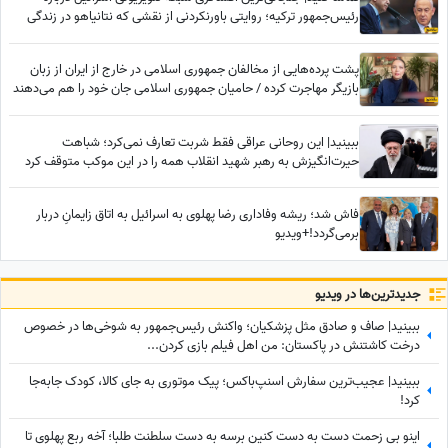
رئیس‌جمهور ترکیه؛ روایتی باورنکردنی از نقشی که نتانیاهو در زندگی
اردوغان داشته
پشت پرده‌هایی از مخالفان جمهوری اسلامی در خارج از ایران از زبان
بازیگر مهاجرت کرده / حامیان جمهوری اسلامی جان خود را هم می‌دهند
ببینید| این روحانی عراقی فقط شربت تعارف نمی‌کرد؛ شباهت
حیرت‌انگیزش به رهبر شهید انقلاب همه را در این موکب متوقف کرد
فاش شد؛ ریشه وفاداری رضا پهلوی به اسرائیل به اتاق زایمانِ دربار
برمی‌گردد!+ویدیو
جدید‌ترین‌ها در ویدیو
ببینید| صاف و صادق مثل پزشکیان؛ واکنش رئیس‌جمهور به شوخی‌ها در خصوص
درخت کاشتنش در پاکستان: من اهل فیلم بازی کردن...
ببینید| عجیب‌ترین سفارش اسنپ‌باکس؛ پیک موتوری به جای کالا، کودک جابه‌جا
کرد!
اینو بی زحمت دست به دست کنین برسه به دست سلطنت طلبا؛ آخه ربع پهلوی تا