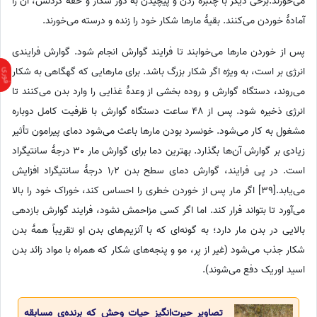
می‌خورند.برخی دیگر با چنبره زدن و پیچیدن به دور شکار و خفه کردنش، آن را
آمادهٔ خوردن می‌کنند. بقیهٔ مارها شکار خود را زنده و درسته می‌خورند.
پس از خوردن مارها می‌خوابند تا فرایند گوارش انجام شود. گوارش فرایندی
انرژی بر است، به ویژه اگر شکار بزرگ باشد. برای مارهایی که گهگاهی به شکار
می‌روند، دستگاه گوارش و روده بخشی از وعدهٔ غذایی را وارد بدن می‌کنند تا
انرژی ذخیره شود. پس از 48 ساعت دستگاه گوارش با ظرفیت کامل دوباره
مشغول به کار می‌شود. خونسرد بودن مارها باعث می‌شود دمای پیرامون تأثیر
زیادی بر گوارش آن‌ها بگذارد. بهترین دما برای گوارش مار 30 درجهٔ سانتیگراد
است. در پی فرایند، گوارش دمای سطح بدن 1٫2 درجهٔ سانتیگراد افزایش
می‌یابد.[39] اگر مار پس از خوردن خطری را احساس کند، خوراک خود را بالا
می‌آورد تا بتواند فرار کند. اما اگر کسی مزاحمش نشود، فرایند گوارش بازدهی
بالایی در بدن مار دارد؛ به گونه‌ای که با آنزیم‌های بدن او تقریباً همهٔ بدن
شکار جذب می‌شود (غیر از پر، مو و پنجه‌های شکار که همراه با مواد زائد بدن
اسید اوریک دفع می‌شوند).
تصاویر حیرت‌انگیز حیات وحش که برنده‌ی مسابقه