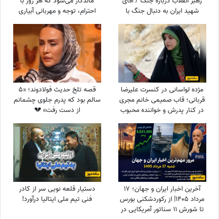
رهبر انقلاب درباره جنگ / آقای
ماندگار می‌شود که هر روز با
شهید ایران به دنبال جنگ با
احترام، توجه و مهربانی آبیاری
آمریکا بود؟
شود / جمعه 16 مرداد 1405
مژده لواسانی در کنسرت علیرضا
قصه تلخ حدیث فولادوند؛ «5
قربانی؛ قاب صمیمی خانم مجری
سالم بود که پدرم جلوی چشمانم
در کنار پدرش و خواننده محبوب
از دست رفت» 💔
آخرین اخبار ایران و جهان؛ 17
دستیار قلعه نویی سر از کادر
مرداد 1405| از رکوردشکنی بورس
فنی تیم ملی ایتالیا درآورد!
تا شورش 11 سناتور آمریکایی در