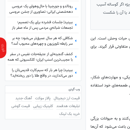
ویژه اگر گوساله آسیب
رونالدو و جورجینا با حال‌وهوای یک عروسی
دهه‌شصتی ایرانی؛ تصاویری از جشن عروسی
ند یا آن را شکست
ستاره فوتبال با حضور هالند، امباپه و مسی
ببینید| جلسات فشرده برای یک تصمیم؛
که همه را غافلگیر کرد!
تجمعات شبانه‌یِ مردمی پس از ماه صفر باز
هم ادامه دارد؟
شکافی که هر سال عمیق‌تر می‌شود؛ چه بر
یای حیات وحش است. این
سر رابطه تلویزیون و چهره‌های محبوب آمد؟
فاوتی قرار گیرند. برای
کشف گنجینه‌ای از عتیقه‌جات نفیس در سفر
با عجیب‌ترین اسنپ ایران؛ کلکسیونی که همه
را شگفت‌زده کرد
ببینید| چرا هر بار که سیم‌کارت قدیمی‌تان را
دور می‌اندازید، در واقع طلا را دور ریخته‌اید؟
زیکی، و مهارت‌های شکار،
ردن طعمه‌های خود استفاده
وب گردی
قیمت ارز دیجیتال
پالاز موکت
آهنگ جدید
تبلیغات هدفمند
کلینیک زیبایی
قیمت گوشی
خرید بک لینک
کنند و به حیوانات بزرگی
ین باعث می‌شود که آن‌ها