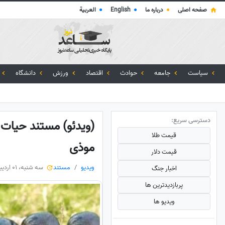
صفحه اصلی
●
درباره ما
●
English
●
العربية
سیاست
جامعه
حوادث
اقتصاد
ورزش
دانشگاه
دسترسی سریع:
(ویدئو) مستند حیات و
قیمت طلا
موذی
قیمت دلار
ویدیو
مستند
سه شنبه، 01 اردیبهشت 1405
اخبار جنگ
پربازدید‌ترین ها
ویدیو ها