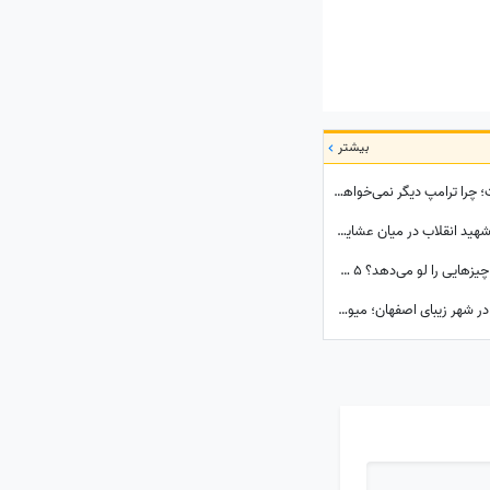
بیشتر
پشت پرده سفری که کاخ سفید را به هم ریخت؛ چرا ترامپ دیگر نمی‌خواهد نتانیاهو را ببیند؟
ببینید | ویدئویی بدون سانسور از حضور رهبر شهید انقلاب در میان عشایر؛ تُرکی حرف زدن آقا را دیده بودید؟
تماشا کنید| یک فایل صوتی از رهبر انقلاب چه چیزهایی را لو می‌دهد؟ 5 سرنخ پنهان در یک صدا که چیزی از آن نمی‌دانستید
نگاهی جذاب به اولین دستگاه خودپرداز میوه در شهر زیبای اصفهان؛ میوه‌های بسته بندی شده و خوش‌رنگ فقط با یه کارت کشیدن به دستتون میرسه+ویدیو/ عجب تکنولوژی باحالی😍