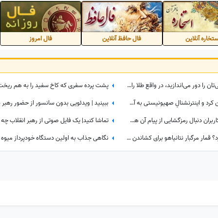
تخاره آنلاین
فال حافظ آنلاین
فال امروز
ببینید| چرا هر بار که سیم‌کارت قدیمی‌تان را دور می‌اندازید، در واقع طلا را دور ریخته‌اید؟
ببینید| تله‌ای که ایران برای ترامپ پهن کرد و اینترنشنالِ صهیونیستی به آن اعتراف کرد!
ویدیوی تازه کاخ سفید درباره جنگ؛ کاربران دنبال رمزگشایی از پیام آن هستند
ببینید| آیا ترامپ دوباره فریب می‌خورد؟ قمار مرگبار نتانیاهو برای کشاندن آمریکا به باتلاق جنگ با ایران!