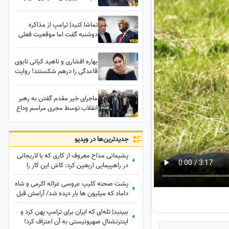
رئیس‌جمهور ترکیه؛ روایتی
باورنکردنی از نقشی که نتانیاهو
تماشا کنید| ترامپ از مذاکره
در زندگی اردوغان داشته
دوشنبه گفت اما موقعیت فعلی
عراقچی آب پاکی رو دست
کاخ‌سفیدنشینان ریخت؛ وزیر
بهاره افشاری و ناهید کیانی تابوی
امورخارجه کجاست؟
قاعدگی را درهم شکستند! روایت
قهرمان تکواندو از سختی و
دردهای پریود در زمان تمرینات
ماجرای خیر مقدم گفتن به رهبر
انقلاب توسط مجری مراسم وداع
با پیکر رهبر شهید انقلاب در
مصلی تهران؛ مجری مراسم روایت
کرد
جدید‌ترین‌ها در ویدیو
پشیمانی مداح معروف از کاری که با لاریجانی
در راهپیمایی اربعین کرد: کاش این کار را
نمی‌کردم
پشت صحنه کلیپ عروسی غزاله اکرمی و شاه
داماد که میلیون ها بار دیده شد/ آرامش قبل
از طوفان/ همه محو لبخند عروس بودند؛ اما
ببینید| تله‌ای که ایران برای ترامپ پهن کرد و
چند دقیقه بعد همه‌چیز تغییر کرد!
اینترنشنالِ صهیونیستی به آن اعتراف کرد!