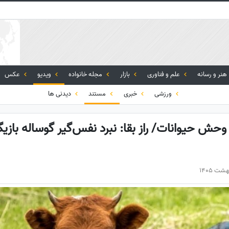
هنر و رسانه
علم و فناوری
بازار
مجله خانواده
ویدیو
عکس
ورزشی
خبری
مستند
دیدنی ها
حش حیوانات/ راز بقا: نبرد نفس‌گیر گوساله بازی