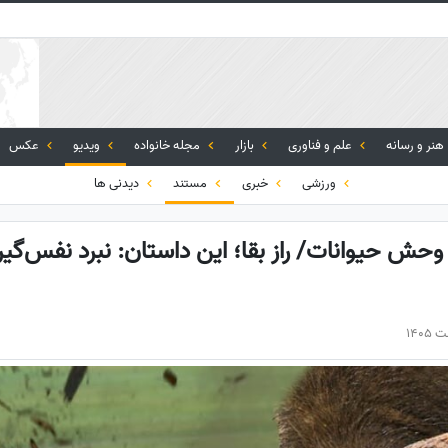
هنر و رسانه
علم و فناوری
بازار
مجله خانواده
ویدیو
عکس
ورزشی
خبری
مستند
دیدنی ها
حش حیوانات/ راز بقا؛ این داستان: نبرد نفس‌گیر