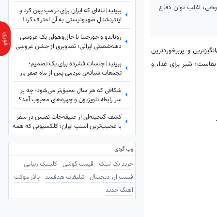
نمی‌کردم
روهی، اغلب توان دفاع
ببینید| تله‌ای که ایران برای ترامپ پهن کرد و
اینترنشنالِ صهیونیستی به آن اعتراف کرد!
رونالدو و جورجینا با حال‌وهوای یک عروسی
دهه‌شصتی ایرانی؛ تصاویری از جشن عروسی
گیزترین و پربرخوردترین
ستاره فوتبال با حضور هالند، امباپه و مسی
ببینید| جلسات فشرده برای یک تصمیم؛
قاست؛ شیر برای غذا، و
که همه را غافلگیر کرد!
تجمعات شبانه‌یِ مردمی پس از ماه صفر باز
هم ادامه دارد؟
شکافی که هر سال عمیق‌تر می‌شود؛ چه بر
سر رابطه تلویزیون و چهره‌های محبوب آمد؟
کشف گنجینه‌ای از عتیقه‌جات نفیس در سفر
با عجیب‌ترین اسنپ ایران؛ کلکسیونی که همه
را شگفت‌زده کرد
وب گردی
خرید بک لینک
قیمت گوشی
کلینیک زیبایی
قیمت ارز دیجیتال
تبلیغات هدفمند
پالاز موکت
آهنگ جدید