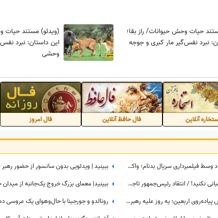
ستند حیات وحش حیوانات/ راز بقا؛
(ویدئو) مستند حیات وح
ن: نبرد نفس‌گیر مار کبری و جوجه
این داستان: نبرد نفس‌گی
وحشی
تخاره آنلاین
فال حافظ آنلاین
فال امروز
ببینید| متلک غیرمنتظره به سینا مهراد وسط فیلمبرداری سریال بدنام؛ واکنش طبیعی او همه را غافلگیر کرد
بانوان عزیز در پوشیدن لباس مرا عصبانی نکنید! / انتقاد رئیس‌جمهور تاجیکستان از لباس زنان در این کشور: ناخن‌های رنگ‌شده و لباس‌های تا زیر زانو یا لخت چه معنایی دارد؟
تماشا کنید| از کابوس خیابان تا آرامش پیاده‌روی اربعین؛ یه روز علیه رهبر شهید شعار میدادم امروز شدم نایب الزیاره خود آقا...