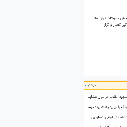
ش حیوانات/ راز بقا؛
ر کفتار و گراز
بیشتر
ببینید | ویدئویی بدون سانسور از حضور رهبر شهید انقلاب در میان عشایر؛ تُرکی حرف زدن آقا را دیده بودید؟
ببینید| معمای بزرگ خروج یک‌جانبه از میدان جنگ با ایران؛ پشت پرده درماندگی دولتمردان آمریکایی!
رونالدو و جورجینا با حال‌وهوای یک عروسی دهه‌شصتی ایرانی؛ تصاویری از جشن عروسی ستاره فوتبال با حضور هالند، امباپه و مسی که همه را غافلگیر کرد!