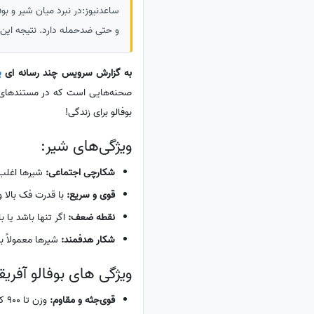
ساعدنیوز:در نبرد میان شیر و بو
و حتی ضدحمله دارد. نتیجه این 
به گزارش سرویس چند رسانه ای
پ
صحنه‌هایی است که در مستندهای طب
بوفالو برای زندگی!
ویژگی‌های شیر:
شکارچی اجتماعی:
شیرها اغلب گ
قوی و سریع:
با قدرت فک بالا و سرعت حدو
نقطه ضعف:
اگر تنها باشد یا ب
شکار هدفمند:
شیرها معمولاً به
ویژگی های بوفالو آفری
قوی‌جثه و مقاوم:
وزن تا 900 کیلوگرم؛ شاخ‌های بزرگ و استخوانی.