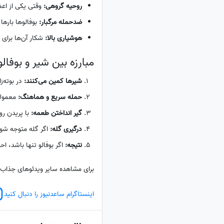
روحیه گروهی:
وقتی یکی از اعضا
ضدحمله مرگبار:
بوفالوها بارها ش
هوشیاری بالا:
شکار آن‌ها برای 
مبارزه بین شیر و بوفال
شیرها کمین می‌کنند:
در بوته‌ز
حمله سریع و هماهنگ:
معمولاً
گیر انداختن طعمه:
با پریدن رو
درگیری گله:
اگر گله متوجه شود،
نتیجه:
اگر بوفالو تنها باشد، ا
برای مشاهده سایر ویدئوهای جذاب
اینستاگرام ساعدنیوز را دنبال کنید