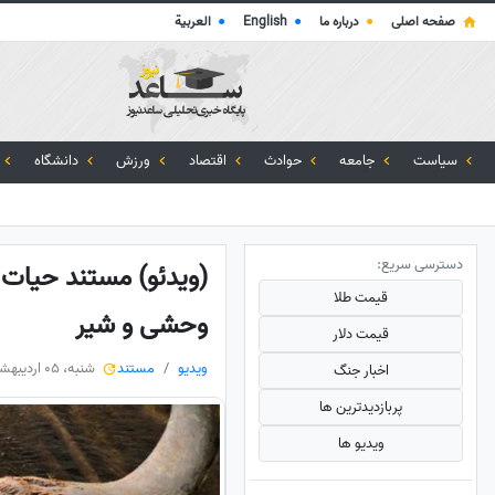
صفحه اصلی
●
درباره ما
●
English
●
العربية
سیاست
جامعه
حوادث
اقتصاد
ورزش
دانشگاه
دسترسی سریع:
(ویدئو) مستند حیات و
قیمت طلا
وحشی و شیر
قیمت دلار
ویدیو
مستند
شنبه، 05 اردیبهشت 1405
اخبار جنگ
پربازدید‌ترین ها
ویدیو ها