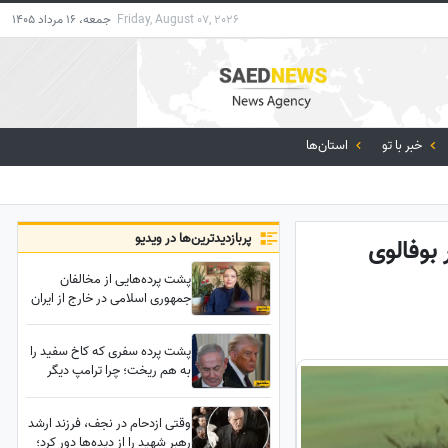
Friday, August 07, 2026
جمعه، 16 مرداد 1405
خبر با تو
استان‌ها
پربازدید‌ترین‌ها در ویدیو
 بوفالوی
پشت پرده‌هایی از مخالفان
جمهوری اسلامی در خارج از ایران
از زبان بازیگر مهاجرت کرده /
حامیان جمهوری اسلامی جان خود
پشت پرده سفری که کاخ سفید را
را هم می‌دهند
به هم ریخت؛ چرا ترامپ دیگر
نمی‌خواهد نتانیاهو را ببیند؟
وقتی ازدحام در نجف، فرزند ارشد
رهبر شهید را از دیده‌ها دور کرد؛