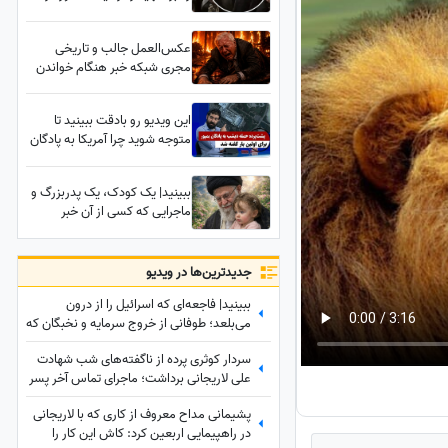
واکنش پزشکیان را ببینید
عکس‌العمل جالب و تاریخی
مجری شبکه خبر هنگام خواندن
خبر مربوط به مرگ لیندسی
گراهام؛ یه وقت به رضا پهلوی
این ویدیو رو بادقت ببینید تا
برنخوره از مرگ عموش
متوجه شوید چرا آمریکا به پادگان
خوشحالیم!✌
سربازان در بمپور حمله
وحشیانه‌ای را انجام داد!
ببینید| یک کودک، یک پدربزرگ و
ماجرایی که کسی از آن خبر
نداشت؛ رازی شنیده نشده درباره
تدفین زهرای 14 ماهه، نوه رهبر
شهید انقلاب در حرم امام رضا (ع)
جدید‌ترین‌ها در ویدیو
ببینید| فاجعه‌ای که اسرائیل را از درون
می‌بلعد؛ طوفانی از خروج سرمایه و نخبگان که
نتانیاهو را به خاک سیاه نشاند!
سردار کوثری پرده از ناگفته‌های شب شهادت
علی لاریجانی برداشت؛ ماجرای تماس آخر پسر
شهید لاریجانی چه بود؟
پشیمانی مداح معروف از کاری که با لاریجانی
در راهپیمایی اربعین کرد: کاش این کار را