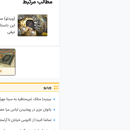
مطالب مرتبط
(ویدئو) م
این داستا
تیغی
اس
ویدیو