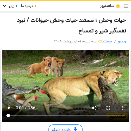
ساعدنیوز
●
درباره ما
●
حیات وحش ؛ مستند حیات وحش حیوانات / نبرد
نفسگیر شیر و تمساح
ویدیو
مستند
سه شنبه، 01 اردیبهشت 1405
دانلود ویدئو