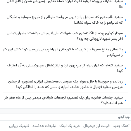
ببینید| اعتراف بی‌پرده درباره قدرت ایران؛ حمله بعدی= زمین‌گیر شدن و فلج شدن
ما!
ببینید| فاجعه‌ای که اسرائیل را از درون می‌بلعد؛ طوفانی از خروج سرمایه و نخبگان
که نتانیاهو را به خاک سیاه نشاند!
سردار کوثری پرده از ناگفته‌های شب شهادت علی لاریجانی برداشت؛ ماجرای تماس
آخر پسر شهید لاریجانی چه بود؟
پشیمانی مداح معروف از کاری که با لاریجانی در راهپیمایی اربعین کرد: کاش این کار
را نمی‌کردم
ببینید| تله‌ای که ایران برای ترامپ پهن کرد و اینترنشنالِ صهیونیستی به آن اعتراف
کرد!
رونالدو و جورجینا با حال‌وهوای یک عروسی دهه‌شصتی ایرانی؛ تصاویری از جشن
عروسی ستاره فوتبال با حضور هالند، امباپه و مسی که همه را غافلگیر کرد!
ببینید| جلسات فشرده برای یک تصمیم؛ تجمعات شبانه‌یِ مردمی پس از ماه صفر باز
هم ادامه دارد؟
وب گردی
آهنگ جدید
قیمت ارز دیجیتال
خرید بک لینک
تبلیغات هدفمند
کلینیک زیبایی