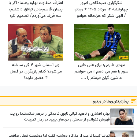
شکرگزاری صبحگاهی امروز
اعتراف متفاوت بهاره رهنما؛ اگر با
چهارشنبه 14 مرداد 1405 + ویدئو
پیمان قاسم‌خانی توافق داشتیم،
/ الهی شکر که هرلحظه هوامو
سه فرزند می‌آوردم/ تصمیم تازه
داشتی؛ حتی لحظاتی که خودم
برای ازدواج
خودمو فراموش کرده بودم
مهدی طارمی: برای علی دایی
زیر آسمان شهر 4 کِی ساخته
سرم را هم می دهم ؛ می خواهم
می‌شود؟ کدام بازیگران در فصل
ماشین گران قیمتم را ....
4 حضور دارند؟
پربازدید‌ترین‌ها در ویدیو
بهاره افشاری و ناهید کیانی تابوی قاعدگی را درهم شکستند! روایت
قهرمان تکواندو از سختی و دردهای پریود در زمان تمرینات
تماشا کنید| ترامپ از مذاکره دوشنبه گفت اما موقعیت فعلی عراقچی