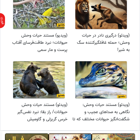
(ویدئو) درگیری نادر در حیات
(ویدیو) مستند حیات وحش
وحش؛ حمله غافلگیرکننده سگ
حیوانات؛ نبرد طاقت‌فرسای آفتاب
به شیر!
پرست و مار سمی
(ویدئو) مستند حیات وحش:
(ویدئو) مستند حیات وحش
نگاهی به صداهای عجیب و
حیوانات/ راز بقا: نبرد نفس‌گیر
شگفت‌انگیز حیوانات مختلف که تا
خرس گریزلی و گاومیش
به حال نشنیده‌اید: از تمساح و
کوهان‌دار
کیوی تا شیر دریایی