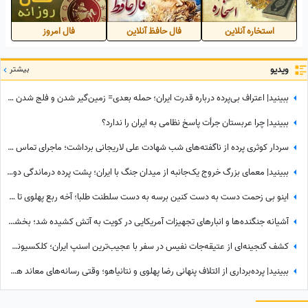
استخاره آنلاین
فال حافظ آنلاین
فال امروز
ویدیو
بیشتر
ببینید| اعتراف بی‌پرده درباره قدرت ایران؛ حمله بعدی= زمین‌گیر شدن و فلج شدن ما!
ببینید| چرا عربستان جرأت پاسخ نظامی به ایران را ندارد؟
سردار کوثری پرده از ناگفته‌های شب شهادت علی لاریجانی برداشت؛ ماجرای تماس آخر پسر شهید لاریجانی چه بود؟
ببینید| معمای بزرگ خروج یک‌جانبه از میدان جنگ با ایران؛ پشت پرده درماندگی دولتمردان آمریکایی!
اینو بی زحمت دست به دست کنین برسه به دست سلطنت طلبا؛ آخه ربع پهلوی تا حالا توی دعوای محله‌ای هم شرکت نکرده که آرزوی این چنینی براش دارید!+ویدیو
آشیانه جنگنده‌ها و انبارهای تجهیزات آمریکایی در کویت به آتش کشیده شد؛ بخشی از انتقام حمله به قشم تیک خورد!
کشف گنجینه‌ای از عتیقه‌جات نفیس در سفر با عجیب‌ترین اسنپ ایران؛ کلکسیونی که همه را شگفت‌زده کرد
ببینید| پرده‌برداری از ائتلاف پنهانی رضا پهلوی و نتانیاهو؛ وقتی رسانه‌های معاند هم به بی‌عرضگی اپوزیسیون اعتراف می‌کنند!