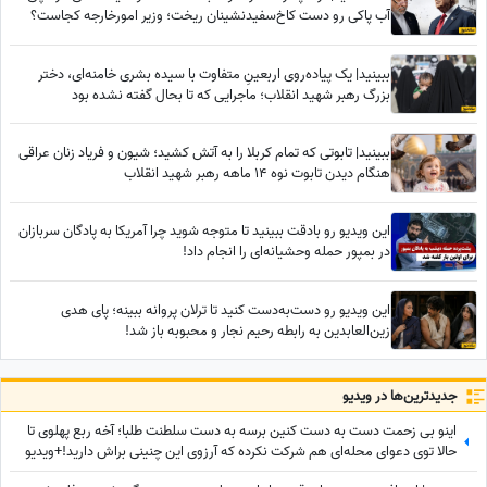
آب پاکی رو دست کاخ‌سفیدنشینان ریخت؛ وزیر امورخارجه کجاست؟
ببینید| یک پیاده‌روی اربعینِ متفاوت با سیده بشری خامنه‌ای، دختر
بزرگ رهبر شهید انقلاب؛ ماجرایی که تا بحال گفته نشده بود
ببینید| تابوتی که تمام کربلا را به آتش کشید؛ شیون و فریاد زنان عراقی
هنگام دیدن تابوت نوه 14 ماهه رهبر شهید انقلاب
این ویدیو رو بادقت ببینید تا متوجه شوید چرا آمریکا به پادگان سربازان
در بمپور حمله وحشیانه‌ای را انجام داد!
این ویدیو رو دست‌به‌دست کنید تا ترلان پروانه ببینه؛ پای هدی
زین‌العابدین به رابطه رحیم نجار و محبوبه باز شد!
جدید‌ترین‌ها در ویدیو
اینو بی زحمت دست به دست کنین برسه به دست سلطنت طلبا؛ آخه ربع پهلوی تا
حالا توی دعوای محله‌ای هم شرکت نکرده که آرزوی این چنینی براش دارید!+ویدیو