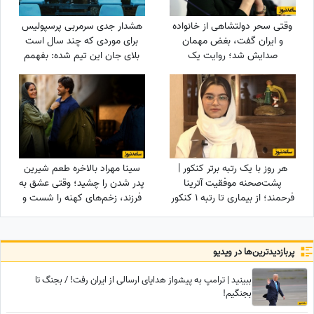
وقتی سحر دولتشاهی از خانواده
هشدار جدی سرمربی پرسپولیس
و ایران گفت، بغض مهمان
برای موردی که چند سال است
صدایش شد؛ روایت یک
بلای جان این تیم شده: بفهمم
دلبستگی عمیق به وسعت یک
برخورد جدی می‌کنم
خانه به نام ایران❤«همه
خانواده‌ام خارج هستند ولی...»
هر روز با یک رتبه برتر کنکور |
سینا مهراد بالاخره طعم شیرین
پشت‌صحنه موفقیت آترینا
پدر شدن را چشید؛ وقتی عشق به
فرحمند؛ از بیماری تا رتبه 1 کنکور
فرزند، زخم‌های کهنه را شست و
تجربی
در نهایت همان چیزی نصیبش
شد که مردها از زندگی
می‌خواهند!
پربازدید‌ترین‌ها در ویدیو
ببینید | ترامپ به پیشواز هدایای ارسالی از ایران رفت! / بجنگ تا
بجنگیم!