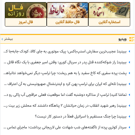
استخاره آنلاین
فال حافظ آنلاین
فال امروز
ویدیو
بیشتر
ببینید| عجیب‌ترین سفارش اسنپ‌باکس؛ پیک موتوری به جای کالا، کودک جابه‌جا کرد!
ببینید| راز شوکه‌کننده قتل پدر در سریال کوری؛ وقتی امیر جعفری با یک نگاه قاتل را گیر انداخت!
پشت پرده سفری که کاخ سفید را به هم ریخت؛ چرا ترامپ دیگر نمی‌خواهد نتانیاهو را ببیند؟
ببینید| تله‌ای که ایران برای ترامپ پهن کرد و اینترنشنالِ صهیونیستی به آن اعتراف کرد!
تماشا کنید| ترامپ از مذاکره دوشنبه گفت اما موقعیت فعلی عراقچی آب پاکی رو دست کاخ‌سفیدنشینان ریخت؛ وزیر امورخارجه کجاست؟
ببینید| رهبر شهید انقلاب در زمان حیاتشان 2 پناهگاه داشتند که محلش زیر بیت رهبری نبود، یکی از آنها در ...
ببینید| چرا جنگ مستقیم با اسرائیل فعلاً در دستور کار نیست؟
سردار کوثری پرده از ناگفته‌های شب شهادت علی لاریجانی برداشت؛ ماجرای تماس آخر پسر شهید لاریجانی چه بود؟