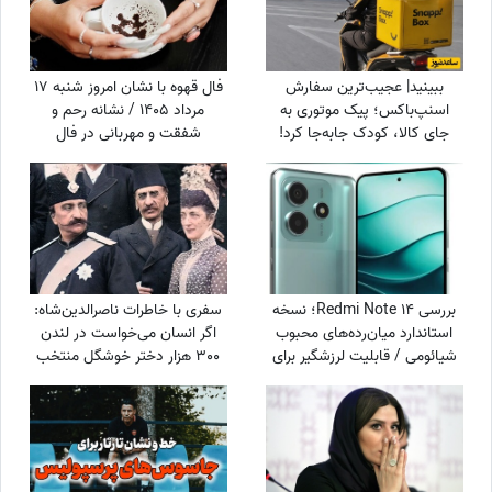
ببینید| عجیب‌ترین سفارش
فال قهوه با نشان امروز شنبه 17
اسنپ‌باکس؛ پیک موتوری به
مرداد 1405 / نشانه رحم و
جای کالا، کودک جابه‌جا کرد!
شفقت و مهربانی در فال
شماست، غافل نشوید؛ از
دوستان ناباب بپرهیزید
بررسی Redmi Note 14؛ نسخه
سفری با خاطرات ناصرالدین‌شاه:
استاندارد میان‌رده‌های محبوب
اگر انسان می‌خواست در لندن
شیائومی / قابلیت لرزشگیر برای
300 هزار دختر خوشگل منتخب
دوربین اصلی شیائومی
می‌کرد، خیلی اوضاع غریبی بود/
خیلی خیلی تماشا کردیم