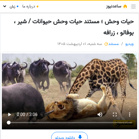
ساعدنیوز
●
درباره ما
●
حیات وحش ؛ مستند حیات وحش حیوانات / شیر ،
بوفالو ، زرافه
ویدیو
مستند
سه شنبه، 01 اردیبهشت 1405
دانلود ویدئو