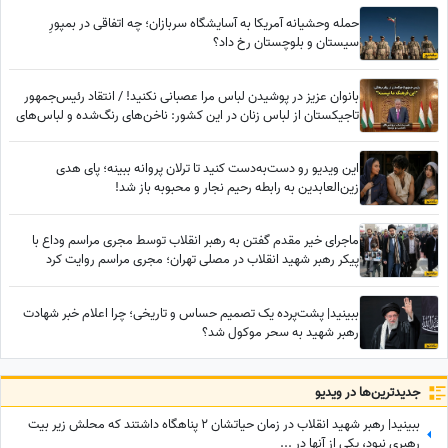
حمله وحشیانه آمریکا به آسایشگاه سربازان؛ چه اتفاقی در بمپورِ
سیستان و بلوچستان رخ داد؟
بانوان عزیز در پوشیدن لباس مرا عصبانی نکنید! / انتقاد رئیس‌جمهور
تاجیکستان از لباس زنان در این کشور: ناخن‌های رنگ‌شده و لباس‌های
تا زیر زانو یا لخت چه معنایی دارد؟
این ویدیو رو دست‌به‌دست کنید تا ترلان پروانه ببینه؛ پای هدی
زین‌العابدین به رابطه رحیم نجار و محبوبه باز شد!
ماجرای خیر مقدم گفتن به رهبر انقلاب توسط مجری مراسم وداع با
پیکر رهبر شهید انقلاب در مصلی تهران؛ مجری مراسم روایت کرد
ببینید| پشت‌پرده یک تصمیم حساس و تاریخی؛ چرا اعلام خبر شهادت
رهبر شهید به سحر موکول شد؟
جدید‌ترین‌ها در ویدیو
ببینید| رهبر شهید انقلاب در زمان حیاتشان 2 پناهگاه داشتند که محلش زیر بیت
رهبری نبود، یکی از آنها در ...