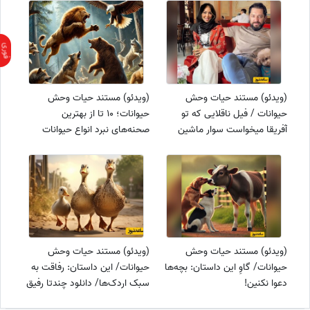
(ویدئو) مستند حیات وحش
(ویدئو) مستند حیات وحش
حیوانات / فیل ناقلایی که تو
حیوانات؛ 10 تا از بهترین
آفریقا میخواست سوار ماشین
صحنه‌های نبرد انواع حیوانات
بهرام رادان و همسرش، مینا
وحشی با یکدیگر
مختاری بشه😍
(ویدئو) مستند حیات وحش
(ویدئو) مستند حیات وحش
حیوانات/ گاوِ این داستان: بچه‌ها
حیوانات/ این داستان: رفاقت به
دعوا نکنین!
سبک اردک‌ها/ دانلود چندتا رفیق
واقعی اینجوری لطفا