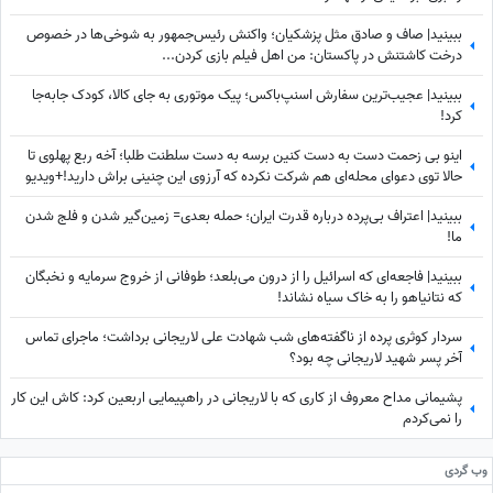
ببینید| صاف و صادق مثل پزشکیان؛ واکنش رئیس‌جمهور به شوخی‌ها در خصوص
درخت کاشتنش در پاکستان: من اهل فیلم بازی کردن...
ببینید| عجیب‌ترین سفارش اسنپ‌باکس؛ پیک موتوری به جای کالا، کودک جابه‌جا
کرد!
اینو بی زحمت دست به دست کنین برسه به دست سلطنت طلبا؛ آخه ربع پهلوی تا
حالا توی دعوای محله‌ای هم شرکت نکرده که آرزوی این چنینی براش دارید!+ویدیو
ببینید| اعتراف بی‌پرده درباره قدرت ایران؛ حمله بعدی= زمین‌گیر شدن و فلج شدن
ما!
ببینید| فاجعه‌ای که اسرائیل را از درون می‌بلعد؛ طوفانی از خروج سرمایه و نخبگان
که نتانیاهو را به خاک سیاه نشاند!
سردار کوثری پرده از ناگفته‌های شب شهادت علی لاریجانی برداشت؛ ماجرای تماس
آخر پسر شهید لاریجانی چه بود؟
پشیمانی مداح معروف از کاری که با لاریجانی در راهپیمایی اربعین کرد: کاش این کار
را نمی‌کردم
وب گردی