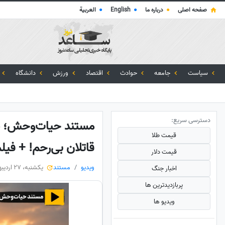
صفحه اصلی
●
درباره ما
●
English
●
العربية
سیاست
جامعه
حوادث
اقتصاد
ورزش
دانشگاه
دسترسی سریع:
مستند حیات‌وحش؛ شیر 
قیمت طلا
قاتلان بی‌رحم! + فیل
قیمت دلار
ویدیو
مستند
یکشنبه، 27 اردیبهشت 1405
اخبار جنگ
پربازدید‌ترین ها
ویدیو ها