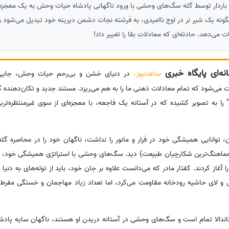
ر باردار توسط گله سگ‌های وحشی با ورود ناگهانی پادشاه حیات وحش به یک معجزه 
یی BBC، ببینید چگونه یک شیر نر در اوج ناامیدی، به فرشته نجات دشمن دیرینه خود تبدیل می‌شود
ت می‌دهد. حادثه‌ای که معادلات بقا را تغییر داد!
ه‌ای پایگاه خبری
ساعدنیوز،
در دنیای خشن و بی‌رحم حیات وحش، جایی ک
الا" را به تصویر کشیده که در آستانه یک فاجعه، با معجزه‌ای از سوی غیرمنتظره‌
ین، توانایی همیشگی خود در فرار و مانور را نداشت، ناگهان خود را در محاصره گ
 هماهنگ‌ترین شکارچیان طبیعت) دید. سگ‌های وحشی با استراتژی همیشگی خود، کفت
ا آغاز کردند. کفتار مادر که می‌دانست علاوه بر جان خود، باید از توله‌های به دنیا
 و لای حاشیه رودخانه مقاومت می‌کرد، اما تعداد زیاد مهاجمان و خستگی مفرط، 
تاندالا تمام است و سگ‌های وحشی در آستانه دریدن او هستند، ناگهان سایه پادشا