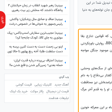
ببینید
تبدیل شد! در این
ببینید| رهبر شهید انقلاب در زمان حیاتشان 2
 و جان توله‌های به دنیا
پناهگاه داشتند که محلش زیر بیت رهبری
نبود، یکی از آنها در ...
ببینید| صاف و صادق مثل پزشکیان؛ واکنش
رئیس‌جمهور به شوخی‌ها در خصوص درخت
کاشتنش در پاکستان: من اهل فیلم بازی
ببینید| عجیب‌ترین سفارش اسنپ‌باکس؛ پیک
کردن...
ه قوانین تنازع بقا
موتوری به جای کالا، کودک جابه‌جا کرد!
حکم‌فرماست، گاهی تصاویری ثبت می‌شود که تمام معادلات ذهنی ما را به هم می‌ریزد. مستند جدید و تکان‌دهنده BBC، روایتی باورنکردنی
اینو بی زحمت دست به دست کنین برسه به
ترین موجود جنگل مواجه
دست سلطنت طلبا؛ آخه ربع پهلوی تا حالا توی
دعوای محله‌ای هم شرکت نکرده که آرزوی این
ببینید| اعتراف بی‌پرده درباره قدرت ایران؛
چنینی براش دارید!+ویدیو
حمله بعدی= زمین‌گیر شدن و فلج شدن ما!
له‌ای از سگ‌های وحشی
ار بی‌دفاع را به دام
وب گردی
 نیامده‌اش نیز محافظت
آهنگ جدید
کلینیک زیبایی
قیمت گوشی
او را به قدم آخر مرگ
قیمت ارز دیجیتال
پالاز موکت
خرید بک لینک
تبلیغات هدفمند
ه بر این معرکه خونین