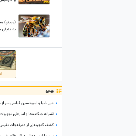
(ویدئو) 
به دنیای
اس
ویدیو