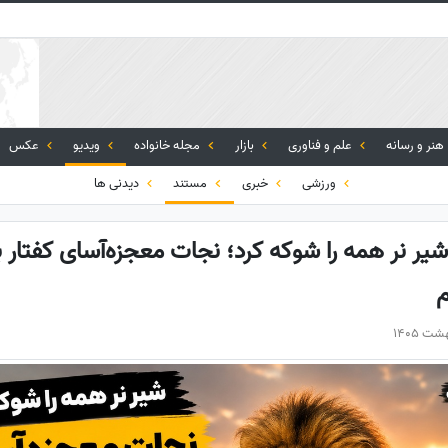
هنر و رسانه
علم و فناوری
بازار
مجله خانواده
ویدیو
عکس
ورزشی
خبری
مستند
دیدنی ها
نر همه را شوکه کرد؛ نجات معجزه‌آسای کفتار بار
م