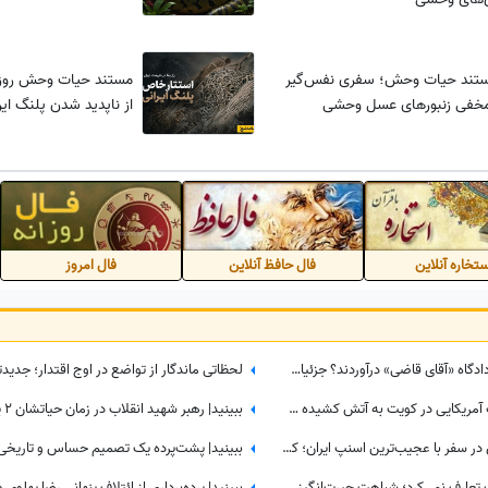
مستند حیات وحش؛ سفری نفس‌گیر
مستند حیات وحش روز |
 مخفی زنبورهای عسل وحشی
از ناپدید شدن پلنگ ای
تخاره آنلاین
فال حافظ آنلاین
فال امروز
علی ضیا و امیرحسین قیاسی سر از دادگاه «آقای قاضی» درآوردند؟ جزئیات پرونده‌ای که اینترنت را ترکاند!
آشیانه جنگنده‌ها و انبارهای تجهیزات آمریکایی در کویت به آتش کشیده شد؛ بخشی از انتقام حمله به قشم تیک خورد!
کشف گنجینه‌ای از عتیقه‌جات نفیس در سفر با عجیب‌ترین اسنپ ایران؛ کلکسیونی که همه را شگفت‌زده کرد
ببینید| این روحانی عراقی فقط شربت تعارف نمی‌کرد؛ شباهت حیرت‌انگیزش به رهبر شهید انقلاب همه را در این موکب متوقف کرد