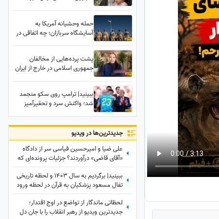
نداشت؛ رازی شنیده نشده درباره
تدفین زهرای 14 ماهه، نوه رهبر
حمله وحشیانه آمریکا به
شهید انقلاب در حرم امام رضا (ع)
آسایشگاه سربازان؛ چه اتفاقی در
بمپورِ سیستان و بلوچستان رخ
داد؟
پشت پرده‌هایی از مخالفان
جمهوری اسلامی در خارج از ایران
از زبان بازیگر مهاجرت کرده /
حامیان جمهوری اسلامی جان خود
ببینید| ترامپ روی سکو منجمد
را هم می‌دهند
شد؛ واکنش سرد و تحقیرآمیز
دروازه‌بان اسپانیایی آبروی
نداشته‌یِ رئیس‌جمهور آمریکا را
جلوی دوربین‌ها به آتش کشید!
جدید‌ترین‌ها در ویدیو
علی ضیا و امیرحسین قیاسی سر از دادگاه
«آقای قاضی» درآوردند؟ جزئیات پرونده‌ای که
اینترنت را ترکاند!
ببینید| برگردیم به سال 1403 و لحظه تاریخی
تفال مسعود پزشکیان به قرآن در لحظه ورود
به ریاست جمهوری؛ نمایش آیات در حضور
لحظاتی ماندگار از تواضع در اوج اقتدار؛
مخبر و پدر داماد رهبر شهید انقلاب
جدیدترین ویدیو از رهبر انقلاب را با جان دل