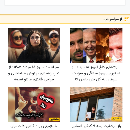
از سراسر وب
سوژه‌های داغ امروز 18 مرداد| از
مجله مد امروز 18 مرداد 1405؛ از
استوری مرموز میثاقی و سرایت
تیپ راهبه‌ای بهنوش طباطبایی و
سرطان به کل بدن بایدن تا
طراحی فانتزی مانتو نعیمه
نشستن نکونام پشت هدایت
نظام‌دوست تا استایل عجیب
تراکتور تبریزی‌ها
صابر ابر؛ جنجالی‌ترین انتخاب‌های
مد این روزهای چهره‌ها
راز موفقیت رتبه 9 کنکور انسانی
طالع‌بینی روز؛ گاهی دلت برای