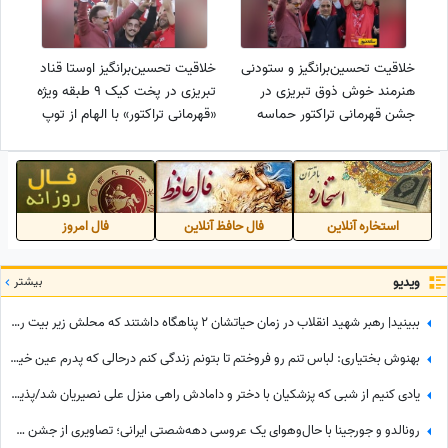
خلاقیت تحسین‌برانگیز و ستودنی
خلاقیت تحسین‌برانگیز اوستا قناد
هنرمند خوش ذوق تبریزی در
تبریزی در پخت کیک 9 طبقه ویژه
جشن قهرمانی تراکتور حماسه
«قهرمانی تراکتور» با الهام از توپ
آفرید/ قهرمانی حقتون بود،
فوتبال و پرتره محمدرضا زنوزی
مبارکتون باشه
حماسه آفرید/ قهرمانیتون مبارک
استخاره آنلاین
فال حافظ آنلاین
فال امروز
ویدیو
بیشتر
ببینید| رهبر شهید انقلاب در زمان حیاتشان 2 پناهگاه داشتند که محلش زیر بیت رهبری نبود، یکی از آنها در ...
بهنوش بختیاری: لباس تنم رو فروختم تا بتونم زندگی کنم درحالی که پدرم عین خیالش هم نبود! دل علیخانی رسما کباب شد
یادی کنیم از شبی که پزشکیان با دختر و دامادش راهی منزل علی نصیریان شد/پذیرایی از رئیس‌جمهور با هندوانه و زولبیا بامیه همراه با آوازخوانی آقای بازیگر برای دکتر پزشکیان+ویدیو
رونالدو و جورجینا با حال‌وهوای یک عروسی دهه‌شصتی ایرانی؛ تصاویری از جشن عروسی ستاره فوتبال با حضور هالند، امباپه و مسی که همه را غافلگیر کرد!