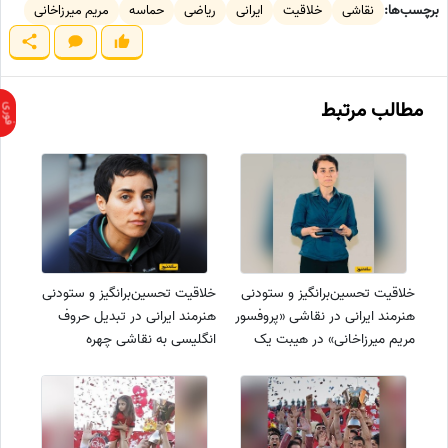
برچسب‌ها:
نقاشی
خلاقیت
ایرانی
ریاضی
حماسه
مریم میرزاخانی
مطالب مرتبط
خلاقیت تحسین‌برانگیز و ستودنی
خلاقیت تحسین‌برانگیز و ستودنی
هنرمند ایرانی در نقاشی «پروفسور
هنرمند ایرانی در تبدیل حروف
مریم میرزاخانی» در هیبت یک
انگلیسی به نقاشی چهره
فرشته حماسه آفرید/روحش شاد
«پروفسور مریم میرزاخانی»
و یادش گرامی/هنر نزد ایرانیان
شاهکاریه در نوع خودش
است و بس