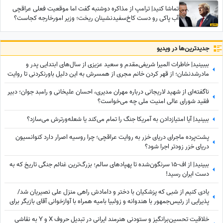
تماشا کنید| ترامپ از مذاکره دوشنبه گفت اما موقعیت فعلی عراقچی
آب پاکی رو دست کاخ‌سفیدنشینان ریخت؛ وزیر امورخارجه کجاست؟
جدید‌ترین‌ها در ویدیو
بببینید| خاطرات المیرا شریفی‌مقدم و سعید عزیزی از سال‌های ابتدایی پدر و
مادرشدنشان؛ از قهر کردن خانم مجری از همسرش به این دلیل باورنکردنی تا روایت
آقای دکتر از همسرش پس از هر بار بچه‌دارشدن
ناگفته‌ای از شهید لاریجانی درباره مهران مدیری، احسان علیخانی و رامبد جوان؛ دبیر
فقید شورای عالی امنیت ملی چه می‌خواست؟
ببینید| آیا امتیازدادن به آمریکا جنگ را تمام می‌کند یا شعله‌ورترش می‌سازد؟
پشت‌پرده ماجرای دریای خزر به روایت عراقچی؛ چرا روسیه اصرار دارد کنوانسیون
دریای خزر زودتر اجرا شود؟
ببینید| از اف-15 سرنگون‌شده تا پهپادهای سالم؛ بزرگ‌ترین غنائم جنگی تاریخ که به
دست ایران رسید!
یادی کنیم از شبی که پزشکیان با دختر و دامادش راهی منزل علی نصیریان شد/
پذیرایی از رئیس‌جمهور با هندوانه و زولبیا بامیه همراه با آوازخوانی آقای بازیگر برای
دکتر پزشکیان+ویدیو
خلاقیت تحسین‌برانگیز و ستودنی هنرمند ایرانی در تبدیل حروف X و Y به نقاشی