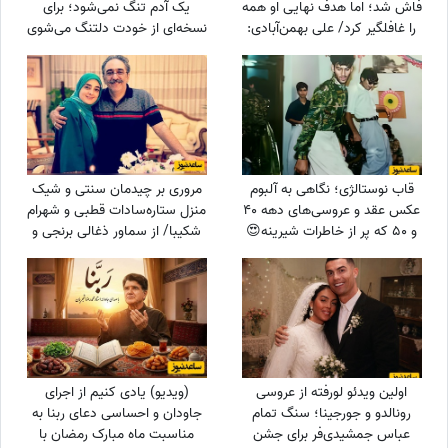
فاش شد؛ اما هدف نهایی او همه
یک آدم تنگ نمی‌شود؛ برای
را غافلگیر کرد/ علی بهمن‌آبادی:
نسخه‌ای از خودت دلتنگ می‌شوی
می‌خواهم جانم را ...
که وقتی کنار او بودی،
می‌شناختی / دوشنبه 19 مرداد
1405
قاب نوستالژی؛ نگاهی به آلبوم
مروری بر چیدمان سنتی و شیک
عکس عقد و عروسی‌های دهه 40
منزل ستاره‌سادات قطبی و شهرام
و 50 که پر از خاطرات شیرینه😍
شکیبا/ از سماور ذغالی برنجی و
ماشین ظرفشویی تا کتابخانه پر از
کتاب
اولین ویدئو لورفته از عروسی
(ویدیو) یادی کنیم از اجرای
رونالدو و جورجینا؛ سنگ تمام
جاودان و احساسی دعای ربنا به
عباس جمشیدی‌فر برای جشن
مناسبت ماه مبارک رمضان با