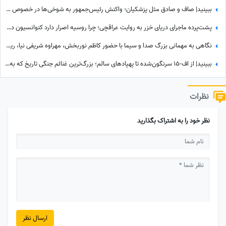
ببینید| صاف و صادق مثل پزشکیان؛ واکنش رئیس‌جمهور به شوخی‌ها در خصوص درخت کاشتنش در پاکستان: من اهل فیلم بازی کردن...
پشت‌پرده ماجرای دریای خزر به روایت عراقچی؛ چرا روسیه اصرار دارد کنوانسیون دریای خزر زودتر اجرا شود؟
نگاهی به مهمانی بزرگ صدا و سیما با حضور کاظم نوربخش، مهراوه شریفی نیا، ریما رامینفر، هوتن شکیبا، نرگس محمدی، داریوش ارجمند و.../ اسطوره های طنز کشور در یک قاب
ببینید| از اف-15 سرنگون‌شده تا پهپادهای سالم؛ بزرگ‌ترین غنائم جنگی تاریخ که به دست ایران رسید!
نظرات
نظر خود را به اشتراک بگذارید
ارسال نظر