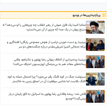
نوستالژیک ستاره فوتبال!
صدای خسرو آواز ایران استاد
شجریان
پربازدید‌ترین‌ها در ویدیو
تماشا کنید| یک فایل صوتی از رهبر انقلاب چه چیزهایی را لو می‌دهد؟ 5
سرنخ پنهان در یک صدا که چیزی از آن نمی‌دانستید
ببینید| رو دست خوردن ترامپ از هوش مصنوعی رایگان! افشاگری و
تیکه جنجالی المیرا شریفی‌مقدم درباره جنگنده‌های دو سر
ببینید| پرده‌برداری از ائتلاف پنهانی رضا پهلوی و نتانیاهو؛ وقتی
رسانه‌های معاند هم به بی‌عرضگی اپوزیسیون اعتراف می‌کنند!
سرنوشت جنگ در کوه کلنگ رقم می‌خورد؟ ‌چرا احتمال حمله به کوه
کلنگ بالاست اما شانس موفقیت آن در اعماق زمین به خاکستر
می‌نشیند؟
فاش شد؛ ریشه وفاداری رضا پهلوی به اسرائیل به اتاق زایمانِ دربار
برمی‌گردد!+ویدیو