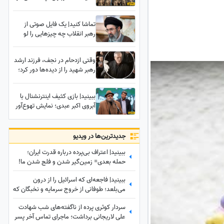
بمپورِ سیستان و بلوچستان رخ
داد؟
تماشا کنید| یک فایل صوتی از
رهبر انقلاب چه چیزهایی را لو
می‌دهد؟ 5 سرنخ پنهان در یک
صدا که چیزی از آن نمی‌دانستید
وقتی ازدحام در نجف، فرزند ارشد
رهبر شهید را از دیده‌ها دور کرد؛
واکنش پزشکیان را ببینید
ببینید| بازی کثیف اینترنشنال با
آبروی اکبر عبدی؛ نمایش تهوع‌آور
وقاحت و دروغ‌پردازی علیه
هنرمندی که در دل مردم ایران
جاودانه است
جدید‌ترین‌ها در ویدیو
ببینید| اعتراف بی‌پرده درباره قدرت ایران؛
حمله بعدی= زمین‌گیر شدن و فلج شدن ما!
ببینید| فاجعه‌ای که اسرائیل را از درون
می‌بلعد؛ طوفانی از خروج سرمایه و نخبگان که
نتانیاهو را به خاک سیاه نشاند!
سردار کوثری پرده از ناگفته‌های شب شهادت
علی لاریجانی برداشت؛ ماجرای تماس آخر پسر