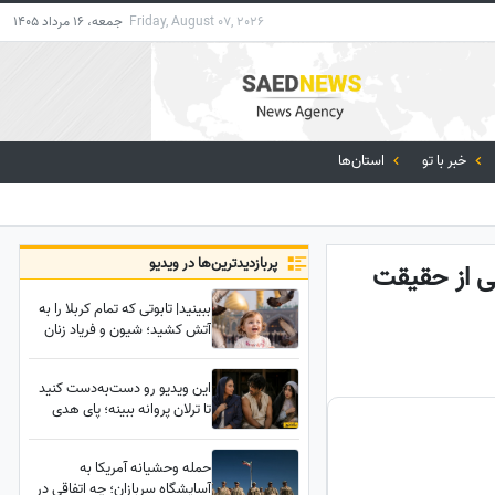
Friday, August 07, 2026
جمعه، 16 مرداد 1405
خبر با تو
استان‌ها
پربازدید‌ترین‌ها در ویدیو
می از حقیقت
ببینید| تابوتی که تمام کربلا را به
آتش کشید؛ شیون و فریاد زنان
عراقی هنگام دیدن تابوت نوه 14
ماهه رهبر شهید انقلاب
این ویدیو رو دست‌به‌دست کنید
تا ترلان پروانه ببینه؛ پای هدی
زین‌العابدین به رابطه رحیم نجار و
محبوبه باز شد!
حمله وحشیانه آمریکا به
آسایشگاه سربازان؛ چه اتفاقی در