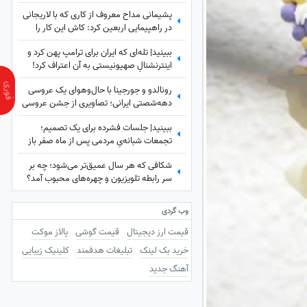
شهید لاریجانی چه بود؟
پشیمانی مداح معروف از کاری که با لاریجانی
در راهپیمایی اربعین کرد: کاش این کار را
نمی‌کردم
ببینید| تله‌ای که ایران برای ترامپ پهن کرد و
اینترنشنالِ صهیونیستی به آن اعتراف کرد!
رونالدو و جورجینا با حال‌وهوای یک عروسی
دهه‌شصتی ایرانی؛ تصاویری از جشن عروسی
ستاره فوتبال با حضور هالند، امباپه و مسی
ببینید| جلسات فشرده برای یک تصمیم؛
که همه را غافلگیر کرد!
تجمعات شبانه‌یِ مردمی پس از ماه صفر باز
هم ادامه دارد؟
شکافی که هر سال عمیق‌تر می‌شود؛ چه بر
سر رابطه تلویزیون و چهره‌های محبوب آمد؟
وب گردی
قیمت ارز دیجیتال
قیمت گوشی
پالاز موکت
خرید بک لینک
تبلیغات هدفمند
کلینیک زیبایی
آهنگ جدید