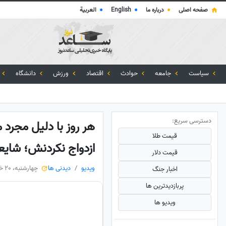
صفحه اصلی
●
درباره ما
●
English
●
العربية
سیاست
جامعه
حوادث
اقتصاد
ورزش
دانشگاه
دسترسی سریع:
هر روز با دلیل مجرد 
قیمت طلا
ازدواج نکردنش؛ شای
قیمت دلار
ویدیو
دیدنی ها
چهارشنبه، 20 خرداد 1405
اخبار جنگ
پربازدید‌ترین ها
ویدیو ها