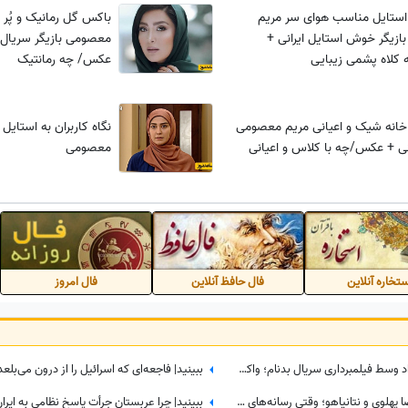
استایل مناسب هوای سر مریم
باکس گل رمانیک و پُر 
زیگر خوش استایل ایرانی +
معصومی بازیگر سریال
کلاه پشمی زیبایی
عکس/ چه رمانتیک
خانه شیک و اعیانی مریم معصومی
نگاه کاربران به استایل 
رانی + عکس/چه با کلاس و اعیانی
معصومی
تخاره آنلاین
فال حافظ آنلاین
فال امروز
ببینید| متلک غیرمنتظره به سینا مهراد وسط فیلمبرداری سریال بدنام؛ واکنش طبیعی او همه را غافلگیر کرد
ببینید| پرده‌برداری از ائتلاف پنهانی رضا پهلوی و نتانیاهو؛ وقتی رسانه‌های معاند هم به بی‌عرضگی اپوزیسیون اعتراف می‌کنند!
ببینید| چرا عربستان جرأت پاسخ نظامی به ایران 