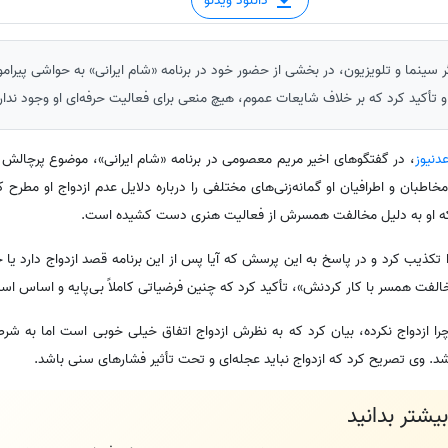
دانلود ویدئو
 سینما و تلویزیون، در بخشی از حضور خود در برنامه «شام ایرانی» به حواشی پیرا
 تأکید کرد که بر خلاف شایعات عموم، هیچ منعی برای فعالیت حرفه‌ای او وجود ندارد
دنیوز
، در گفتگوهای اخیر مریم معصومی در برنامه «شام ایرانی»، موضوع پرچالش 
اطبان و اطرافیان او گمانه‌زنی‌های مختلفی را درباره دلایل عدم ازدواج او مطرح کرد
که او به دلیل مخالفت همسرش از فعالیت هنری دست کشیده است.
 تکذیب کرد و در پاسخ به این پرسش که آیا پس از این برنامه قصد ازدواج دارد یا خی
«مخالفت همسر با کار کردنش»، تأکید کرد که چنین فرضیاتی کاملاً بی‌پایه و اساس اس
ا ازدواج نکرده، بیان کرد که به نظرش ازدواج اتفاق خیلی خوبی است اما به شر
. وی تصریح کرد که ازدواج نباید عجله‌ای و تحت تأثیر فشارهای سنی باشد.
یشتر بدانید