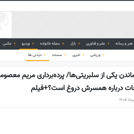
هنر و رسانه
علم و فناوری
بازار
مجله خانواده
ویدیو
عکس
ورزشی
خبری
مستند
دیدنی ها
ماندن یکی از سلبریتی‌ها/ پرده‌برداری مریم معصو
عات درباره همسرش دروغ است؟+فیلم