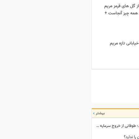
از گل های قرمز مریم
 همه چیز آنجاست +
خیابانی تازه مریم
بیشتر
ببینید| فاجعه‌ای که اسرائیل را از درون می‌بلعد؛ طوفانی از خروج سرمایه و نخبگان که نتانیاهو را به خاک سیاه نشاند!
را ندارد؟