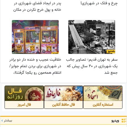
چرخ و فلک در شهربازی!
پدر در ایجاد فضای شهربازی در
خانه و پول خرج نکردن در مکان
مورد علاقه بچه‌ها+ویدیو/ به این
باید اُسکار صرفه جویی در هزینه
ها رو بدن
سفر به تهران قدیم؛ تصاویر جالب
خلاقیت عجیب و خنده‌ دار دو برادر
یک شهربازی در 40 سال پیش که
در شهربازی برای بردن تمام جوایز/
جمع شد
انتقام همه‌مون رو یکجا گرفتناا،
این دستگاه دل خیلیهامونو
سوزونده🤣
استخاره آنلاین
فال حافظ آنلاین
فال امروز
ویدیو
بیشتر