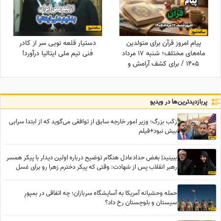
پیام امروز قرآن برای متولدین
دستیار قلعه نویی سر از کادر
ماه‌های مختلف؛ شنبه 17 مرداد
فنی تیم ملی ایتالیا درآورد!
1405 / برای کشف آرامش و
خوشبختی به آغوش خدا برویم
پربازدید‌ترین‌ها در ویدیو
رَکَب بزرگ؛ وزیر امور خارجه سابق از توافقی می‌گوید که از ابتدا سرابی
بیش نبود+فیلم
ببینید| بغض حدادعادل هنگام توضیح درباره اولین دیدار با پیکر همسر
رهبر انقلاب پس از شهادت: وقتی که پیکر دخترم زهرا رو برای غسل
دادن به ما تحویل دادند دیدیم که...
حمله وحشیانه آمریکا به آسایشگاه سربازان؛ چه اتفاقی در بمپورِ
سیستان و بلوچستان رخ داد؟