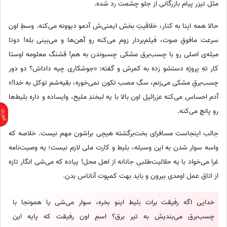
مثل تیزر پیام بازرگانی از جلو چشمت رد شده.
حالا همه‌ اینا به کنار، خلاقیتِ بخش ایمنی‌ش آدمو دیوونه می‌کنه. وسطِ اون
سرعت مافوقِ صوت، فیلم‌بردار زوم می‌کنه رو آهن‌ها و می‌بینی بله! دوتا
میله‌ی اصلی رو با چسب‌برق مشکی چسبوندن به هم! قشنگ معلومه اوستا
کار تهِ پروژه دستشو زده به کمرش و گفته: «جوشکاری چیه داداش؟ دو دور
چسب‌برقِ مشکی می‌زنم، سگِ مصب تکون نمی‌خوره، بقیه‌شم توکل به خدا!»
آدم احساس می‌کنه عزرائیل اون بالا با یه لبخندِ ملیح، وایساده و داره بلیط‌ها
رو پانچ می‌کنه.
جالب اینجاست مسافرای بخت‌برگشته هیچی براشون مهم نیست. خلاصه که
واسه سوار شدن به این وسیله، بلیط و کارت ملی لازم نیست؛ یه وصیت‌نامه
غرا می‌خواد با یه حلالیت‌طلبیِ جانانه از اهل محل! پیاده که می‌شی انگار تازه
از اتاق عمل اومدی بیرون و باید بهت کمپوت آناناس بدن.
خدایی اگه رفیقت برات بلیط اینو بخره، سوار می‌شی یا همونجا با
چسب‌برق می‌بندیش به تیر برق؟ اسمِ اون رفیقت که پایه‌ این