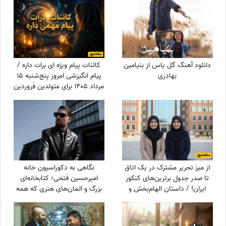
است؟
دانلود آهنگ گل یاس از بنیامین
کائنات پیام ویژه ای برات داره /
بهادری
پیام انگیزشی امروز پنج‌شنبه 15
مرداد 1405 برای متولدین فروردین
تا اسفند: هرگز، هرگز تسلیم نشو
+ ویدئو
از میز تحریر مشترک در یک اتاق
نگاهی به دکوراسیون خانه
تا صدر جدول برترین‌های کنکور
امیرحسین فتحی؛ کتابخانه‌ای
ایران! / داستان الهام‌بخش و
بزرگ و المان‌های هنری که همه
جالب دوقلوهای افسانه‌ای که
را غافلگیر کرد/ بیخود نیست
کنکور را ترکاندند!
بهش میگن آقازاده سینمای ایران