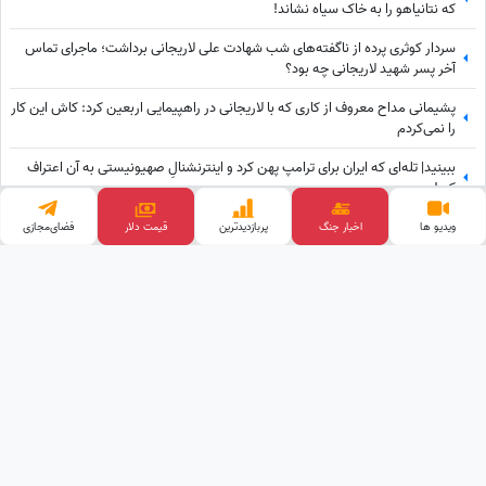
که نتانیاهو را به خاک سیاه نشاند!
سردار کوثری پرده از ناگفته‌های شب شهادت علی لاریجانی برداشت؛ ماجرای تماس
آخر پسر شهید لاریجانی چه بود؟
پشیمانی مداح معروف از کاری که با لاریجانی در راهپیمایی اربعین کرد: کاش این کار
را نمی‌کردم
ببینید| تله‌ای که ایران برای ترامپ پهن کرد و اینترنشنالِ صهیونیستی به آن اعتراف
کرد!
رونالدو و جورجینا با حال‌وهوای یک عروسی دهه‌شصتی ایرانی؛ تصاویری از جشن
ویدیو ها
اخبار جنگ
پربازدید‌ترین
فضای‌مجازی
عروسی ستاره فوتبال با حضور هالند، امباپه و مسی که همه را غافلگیر کرد!
وب گردی
قیمت ارز دیجیتال
پالاز موکت
قیمت گوشی
تبلیغات هدفمند
آهنگ جدید
کلینیک زیبایی
خرید بک لینک
طراحی و توسعه توسط
ساعدنیوز