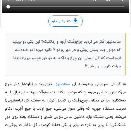
دانلود ویدئو
ساعدنیوز: فکر می‌کردید چرخ‌وفلک آروم و رمانتیکه؟ این یکی رو ببینید
که موتور جت بستن روش و هر دور رو تو 7 ثانیه میزنه! تهِ خنده‌شم
اینجاست که کل ایمنیِ این چرخ و فلک، به دو دور «چسب‌برق» بنده!
جرئت داری سوار شی؟!
به گزارش سرویس چندرسانه ای
ساعدنیوز
، دیزنی‌لند میلیاردها دلار خرج
می‌کنه ترن هوایی می‌سازه که مردمو سکته بده، اونوقت مهندسای نپال با یه
دستکاریِ ریز در دینام، چرخ‌وفلک رو تبدیل کردن به خشک کن لباسشویی!
سرعت دستگاه جوریه که وقتی سوار می‌شی، جیغ اولت با جیغ آخِرت ادغام
می‌شه. یعنی قشنگ وارد ماشین لباس‌شویی شدی و دستگاه رفته روی دورِ
خشک‌کن! تا بیای به خودت بیای و بگی «غلط کردم»، کل خاطرات بچگی‌ت