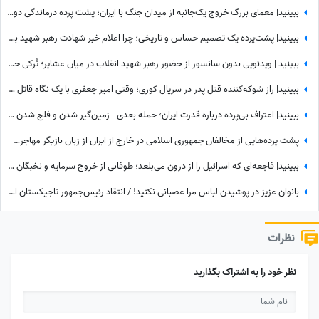
ببینید| معمای بزرگ خروج یک‌جانبه از میدان جنگ با ایران؛ پشت پرده درماندگی دولتمردان آمریکایی!
ببینید| پشت‌پرده یک تصمیم حساس و تاریخی؛ چرا اعلام خبر شهادت رهبر شهید به سحر موکول شد؟
ببینید | ویدئویی بدون سانسور از حضور رهبر شهید انقلاب در میان عشایر؛ تُرکی حرف زدن آقا را دیده بودید؟
ببینید| راز شوکه‌کننده قتل پدر در سریال کوری؛ وقتی امیر جعفری با یک نگاه قاتل را گیر انداخت!
ببینید| اعتراف بی‌پرده درباره قدرت ایران؛ حمله بعدی= زمین‌گیر شدن و فلج شدن ما!
پشت پرده‌هایی از مخالفان جمهوری اسلامی در خارج از ایران از زبان بازیگر مهاجرت کرده / حامیان جمهوری اسلامی جان خود را هم می‌دهند
ببینید| فاجعه‌ای که اسرائیل را از درون می‌بلعد؛ طوفانی از خروج سرمایه و نخبگان که نتانیاهو را به خاک سیاه نشاند!
بانوان عزیز در پوشیدن لباس مرا عصبانی نکنید! / انتقاد رئیس‌جمهور تاجیکستان از لباس زنان در این کشور: ناخن‌های رنگ‌شده و لباس‌های تا زیر زانو یا لخت چه معنایی دارد؟
نظرات
نظر خود را به اشتراک بگذارید