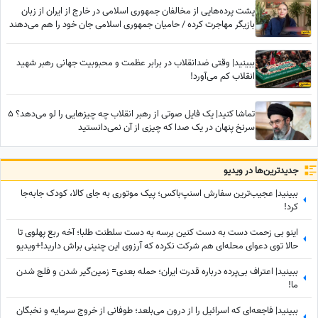
پشت پرده‌هایی از مخالفان جمهوری اسلامی در خارج از ایران از زبان
بازیگر مهاجرت کرده / حامیان جمهوری اسلامی جان خود را هم می‌دهند
ببینید| وقتی ضدانقلاب در برابر عظمت و محبوبیت جهانی رهبر شهید
انقلاب کم می‌آورد!
تماشا کنید| یک فایل صوتی از رهبر انقلاب چه چیزهایی را لو می‌دهد؟ 5
سرنخ پنهان در یک صدا که چیزی از آن نمی‌دانستید
جدید‌ترین‌ها در ویدیو
ببینید| عجیب‌ترین سفارش اسنپ‌باکس؛ پیک موتوری به جای کالا، کودک جابه‌جا
کرد!
اینو بی زحمت دست به دست کنین برسه به دست سلطنت طلبا؛ آخه ربع پهلوی تا
حالا توی دعوای محله‌ای هم شرکت نکرده که آرزوی این چنینی براش دارید!+ویدیو
ببینید| اعتراف بی‌پرده درباره قدرت ایران؛ حمله بعدی= زمین‌گیر شدن و فلج شدن
ما!
ببینید| فاجعه‌ای که اسرائیل را از درون می‌بلعد؛ طوفانی از خروج سرمایه و نخبگان