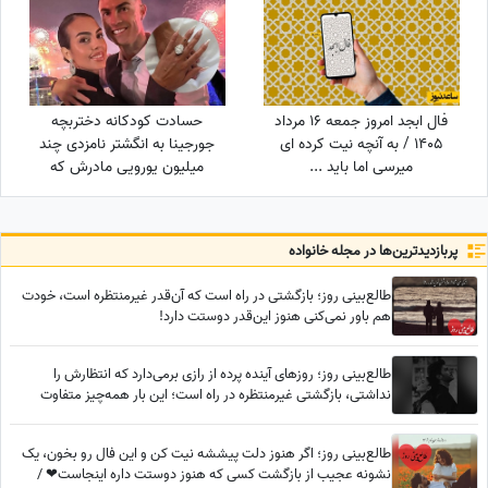
فال ابجد امروز جمعه 16 مرداد
حسادت کودکانه دختربچه
1405 / به آنچه نیت کرده ای
جورجینا به انگشتر نامزدی چند
میرسی اما باید ...
میلیون یورویی مادرش که
رونالدو به او هدیه داده بود!
پربازدید‌ترین‌ها در مجله خانواده
طالع‌بینی روز؛ بازگشتی در راه است که آن‌قدر غیرمنتظره است، خودت
هم باور نمی‌کنی هنوز این‌قدر دوستت دارد!
طالع‌بینی روز؛ روزهای آینده پرده از رازی برمی‌دارد که انتظارش را
نداشتی، بازگشتی غیرمنتظره در راه است؛ این بار همه‌چیز متفاوت
خواهد بود
طالع‌بینی روز؛ اگر هنوز دلت پیششه نیت کن و این فال رو بخون، یک
نشونه عجیب از بازگشت کسی که هنوز دوستت داره اینجاست❤ /