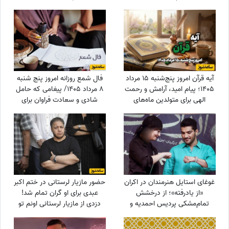
غضب عمومی در پی استوری
«اذان»!
آیه قرآن امروز پنج‌شنبه 15 مرداد
فال شمع روزانه امروز پنج شنبه
1405؛ پیام امید، آرامش و رحمت
8 مرداد 1405/ پیغامی که حامل
الهی برای متولدین ماه‌های
شادی و سعادت فراوان برای
مختلف
شماست ، به شما خواهد رسید
غوغای استایل هنرمندان در اکران
حضور مازیار لرستانی در ختم اکبر
«از یادرفته»؛ از درخشش
عبدی برای او گران تمام شد!
تمام‌مشکی پردیس احمدیه و
دزدی از مازیار لرستانی اونم تو
آزیتا حاجیان تا تیپ اسپورت
روز روشن!
سینا مهراد و مجید مظفری