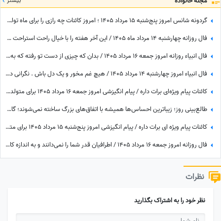
مجله خانواده
بیشتر
گردونه شانس امروز پنج‌شنبه 15 مرداد 1405 ؛ امروز کائنات چه رازی را برای ماه تولد تو فاش کرده؟
فال روزانه چهارشنبه 14 مرداد ماه 1405 / این آخر هفته را با خیال راحت استراحت کنید و خوش بگذرانید
فال انبیاء روزانه امروز جمعه 16 مرداد 1405 / بدان که چیزی از دست تو رفته که به سبب آن غم و اندوه می‌خوری، اما ...
فال انبیاء امروز چهارشنبه 14 مرداد 1405 / هیچ غم مخور و یک دل باش . نگرانی داری ولیکن در دل خود غم راه مده
کائنات پیام ویژه‌ای برات داره / پیام انگیزشی امروز جمعه 16 مرداد 1405 برای متولدین فروردین تا اسفند: امروز زمان درخشیدن توست + ویدئو
طالع‌بینی روز؛ زیباترین احساس‌ها همیشه با اتفاق‌های بزرگ ساخته نمی‌شوند؛ گاهی یک نگاه یا یک توجه کوتاه می‌تواند یک روز معمولی را به خاطره‌ای خاص تبدیل کند / پنج‌شنبه 15 مرداد 1405
کائنات پیام ویژه ای برات داره / پیام انگیزشی امروز پنج‌شنبه 15 مرداد 1405 برای متولدین فروردین تا اسفند: هرگز، هرگز تسلیم نشو + ویدئو
فال روزانه امروز جمعه 16 مرداد 1405 / اطرافیان قدر شما را نمی‌دانند و به اندازه کافی به شما ارزش نمی‌دهند، اما به زودی متوجه می‌شوید که ...
نظرات
نظر خود را به اشتراک بگذارید