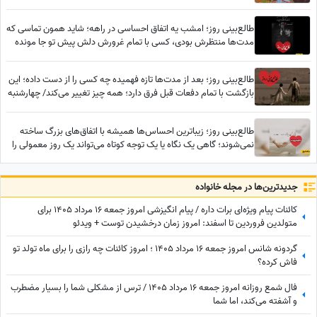
سه‌شنبه 6 مرداد 1405
طالع‌بینی روز؛ امشب یه اتفاق احساسی در راهه؛ شاید همون تماسی که
مدت‌ها منتظرش بودی، کسی با تمام غرورش دلش پیش تو جا مونده
طالع‌بینی روز؛ بعد از مدت‌ها تازه فهمیده چه کسی را از دست داده؛ این
بازگشت با تمام دفعات قبل فرق دارد؛ همه چیز تغییر می‌کند/ چهارشنبه
7 مرداد 1405
طالع‌بینی روز؛ زیباترین احساس‌ها همیشه با اتفاق‌های بزرگ ساخته
نمی‌شوند؛ گاهی یک نگاه یا یک توجه کوتاه می‌تواند یک روز معمولی را
به خاطره‌ای خاص تبدیل کند / پنج‌شنبه 15 مرداد 1405
جدید‌ترین‌ها در مجله خانواده
کائنات پیام ویژه‌ای برات داره / پیام انگیزشی امروز جمعه 16 مرداد 1405 برای
متولدین فروردین تا اسفند: امروز زمان درخشیدن توست + ویدئو
گردونه شانس امروز جمعه 16 مرداد 1405 ؛ امروز کائنات چه رازی را برای ماه تولد تو
فاش کرده؟
فال شمع روزانه امروز جمعه 16 مرداد 1405 / ترس از مشکلی شما را بسیار مضطرب
و آشفته می‌کند، اما شما