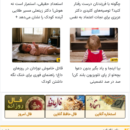
چگونه با فرزندتان درست رفتار
استعدادِ حقیقی، استمرار است نه
کنید؟ توصیه‌های کلیدی دکتر
هوش! دکتر زینعلی مسیر طلایی
عزیزی برای نجات اعتماد به نفس
آینده کودک را نشان می‌دهد +
کودک از دام مقایسه + ویدئو
ویدئو
بیا اینجا و یاد بگیر بدون دعوا
قاتل خاموش نوزادان در روزهای
بچه‌تو از پای تلویزیون بلند کن!
داغ؛ راهنمای فوری برای خنک نگه
صد در صد تضمینی
داشتن کودک
استخاره آنلاین
فال حافظ آنلاین
فال امروز