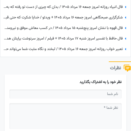
فال انبیاء روزانه امروز جمعه 16 مرداد 1405 / بدان که چیزی از دست تو رفته که به سبب آن غم و اندوه می‌خوری، اما ...
شکرگزاری صبحگاهی امروز جمعه 16 مرداد 1405 + ویدئو / خدایا شکرت که حتی قبل از رسیدن آرزوهایم، آرامشِ ایمان به اجابت را در دلم قرار دادی
فال قهوه با نشان امروز پنج‌شنبه 15 مرداد 1405 / در کسب معاش موفق و نیرومند هستید و بر دشمنان غلبه می‌کنید مخصوصا بر ...
فال حافظ با تفسیر امروز شنبه 17 مرداد 1405 + فیلم / امروز سرنوشت برایتان هدیه‌ای بزرگ کنار گذاشته؛ شادی و موفقیت خیلی زود درِ خانه‌تان را می‌زنند!
تعبیر خواب روزانه امروز جمعه 16 مرداد 1405 / لبخند و نگاه مثبت شما می‌تواند حال خودتان و اطرافیانتان را بهتر کند
نظرات
نظر خود را به اشتراک بگذارید