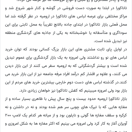
تاناکورا در ابتدا به صورت دست فروشی در گوشه و کنار شهر شروع شد و
مراکز مختلفی برای عرصه لباس های تاناکورا در ارومیه در نظر گرفته شد اما
محل فعلی بازار تاناکورا در ابتدای جاده بالانج تقریباً به محل ثابتی برای این
سوداگری و متأسفانه یا خوشبختانه به یکی از جاذبه های گردشگری منطقه
نیز تبدیل شده است.
در اوایل پای ثابت مشتری های این بازار بزرگ کسانی بودند که توان خرید
لباس های نو رو نداشتند ولی امروزه به یک بازار گردشگری برای عموم تبدیل
شده است و بیشتر گردشگرانی که به ارومیه سفر می کنند از این بازار دیدن
می کنند، و علاوه بر اقشار کم درآمد افراد مرفه جامعه نیز از این بازار خرید می
کنند.در گذشته لباس های دست دوم خارجی بیشترین خرید های مردم از این
بازار بود ولی امروزه میبینیم که کفش تاناکورا نیز خواهان زیادی دارد.
بازار تاناکورا ارومیه حدود بیست و پنج سال پیش با ظاهری بسیار ساده و از
مغازه هایی که با تیرک های چوبی سر هم شده بودند و نه در داشتن و نه
کرکره و سقف مغازه ها گونی و نایلون بود و از میانه هر کدام یک لامپ 200
آویزان آغاز به کار کرد ولی امروزه می بینیم که اکثر مغازه ها به شکل امروزی و
مدرن هستند.