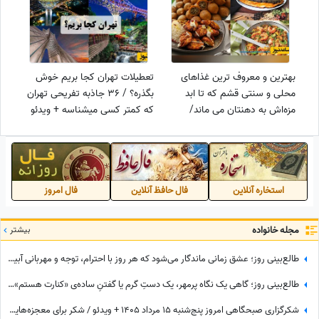
بهترین و معروف ترین غذاهای
تعطیلات تهران کجا بریم خوش
محلی و سنتی قشم که تا ابد
بگذره؟ / 36 جاذبه‌ تفریحی تهران
مزه‌اش به دهنتان می ماند/
که کمتر کسی میشناسه + ویدئو
غذاهایی که حتما و حتما باید
تست کنید+ عکس
استخاره آنلاین
فال حافظ آنلاین
فال امروز
مجله خانواده
بیشتر
طالع‌بینی روز؛ عشق زمانی ماندگار می‌شود که هر روز با احترام، توجه و مهربانی آبیاری شود / جمعه 16 مرداد 1405
طالع‌بینی روز؛ گاهی یک نگاه پرمهر، یک دستِ گرم یا گفتنِ ساده‌ی «کنارت هستم»، می‌تواند قلبی را برای همیشه آرام کند ... / شنبه 17 مرداد 1405
شکرگزاری صبحگاهی امروز پنج‌شنبه 15 مرداد 1405 + ویدئو / شکر برای معجزه‌هایی که دیدم، برای نعمت‌هایی که هنوز ندیده‌ام، و برای آرزوهایی که همین حالا در مسیر رسیدن به من هستند