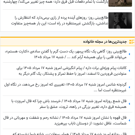
بازگشت با تمام دفعات قبل فرق دارد؛ همه چیز تغییر می‌کند/ چهارشنبه
7 مرداد 1405
طالع‌بینی روز؛ روزهای آینده پرده از رازی برمی‌دارد که انتظارش را
نداشتی، بازگشتی غیرمنتظره در راه است؛ این بار همه‌چیز متفاوت
خواهد بود
جدید‌ترین‌ها در مجله خانواده
طالع‌بینی روز؛ گاهی یک نگاه پرمهر، یک دستِ گرم یا گفتنِ ساده‌ی «کنارت هستم»،
می‌تواند قلبی را برای همیشه آرام کند ... / شنبه 17 مرداد 1405
کائنات پیام ویژه‌ای برات داره / پیام انگیزشی امروز شنبه 17 مرداد 1405 برای
متولدین فروردین تا اسفند: امروز با حفظ تمرکز و پشتکار، یک گام دیگر به
خواسته‌هایتان نزدیک می‌شوید + ویدئو
گردونه شانس امروز شنبه 17 مرداد 1405؛ تغییری که امروز رخ می‌دهد، در نگاه اول
غیرمنتظره است اما ...
فال شمع روزانه امروز شنبه 17 مرداد 1405 / خرسند باش چرا که فال امروزت با
همیشه فرق داره، تغییر بزرگی در راهه، ثروت، عشق یا سفر
فال قهوه با نشان امروز شنبه 17 مرداد 1405 / نشانه رحم و شفقت و مهربانی در فال
شماست، غافل نشوید؛ از دوستان ناباب بپرهیزید
فال روزانه امروز شنبه 17 مرداد 1405 / همای سعادت بر شانه شما نشسته که