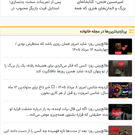
امیرحسین فتحی؛ کتابخانه‌ای
پس از تمرینات سخت بدنسازی؛
بزرگ و المان‌های هنری که همه
استایل فیت بازیگر محبوب در
را غافلگیر کرد/ بیخود نیست
باشگاه
بهش میگن آقازاده سینمای ایران
پربازدید‌ترین‌ها در مجله خانواده
طالع‌بینی روز؛ شاید امروز همان روزی باشد که منتظرش بودی /
چهارشنبه 14 مرداد 1405
طالع‌بینی روز؛ کسی که فکر می‌کردی برای همیشه رفته، یک راز بزرگ را
از تو پنهان کرده؛ شاید همین روزها غافلگیرت کند
گردونه شانس امروز 8 مرداد 1405 ؛ 💥 خبر داغ برای متولدین 12 ماه
سال؛ شانس امروزت رو قبل از هر کاری بخون
طالع‌بینی روز؛ اگه این فال برات اومده، یه راز درباره عشقت قراره لو
بده، حقیقتی که قراره بشنوی همه‌چیزو عوض می‌کنه...
طالع‌بینی روز؛ بعد از مدت‌ها تازه فهمیده چه کسی را از دست داده؛ این