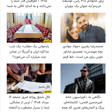
برای خانوادم 300 راس گوسفند
1405 / اطرافیان قدر شما را
خریدم/به عنوان یک چوپان
نمی‌دانند و به اندازه کافی به شما
همیشه سنگ در دستانم بود تا از
ارزش نمی‌دهند، اما به زودی
گوسفندان مراقبت کنم
متوجه می‌شوید که ...
محمدرضا رهبری «جواد جوادیِ
بازخوانی یک مطلب؛ یک شب
بچه مهندس»: همسرم مشاور
مذاکره ایران و آمریکا در عمان
خوبی برای من است، خط قرمز
چند میلیارد آب می‌خورد؟
من خانوادمه/عروسی خواهرم
دائم استرس داشتم که مبادا
فیلم یا عکسی از من گرفته شود
و بعدا برای من دردسر ایجاد کند!
نگاهی به دکوراسیون خانه
فال شمع روزانه امروز جمعه 16
امیرحسین فتحی؛ کتابخانه‌ای
مرداد 1405 / ترس از مشکلی
بزرگ و المان‌های هنری که همه
شما را بسیار مضطرب و آشفته