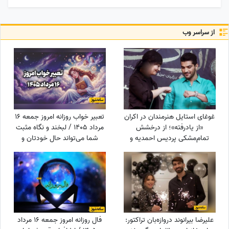
از سراسر وب
غوغای استایل هنرمندان در اکران
تعبیر خواب روزانه امروز جمعه 16
«از یادرفته»؛ از درخشش
مرداد 1405 / لبخند و نگاه مثبت
تمام‌مشکی پردیس احمدیه و
شما می‌تواند حال خودتان و
آزیتا حاجیان تا تیپ اسپورت
اطرافیانتان را بهتر کند
سینا مهراد و مجید مظفری
علیرضا بیرانوند دروازه‌بان تراکتور:
فال روزانه امروز جمعه 16 مرداد