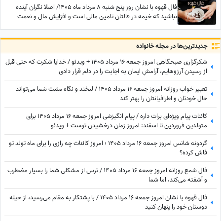
فال قهوه با نشان روز پنج شنبه 8 مرداد ماه 1405/ اصلا نگران آینده
نباشید که خیمه در فالتان تامین مالی است و افزایش مال و نعمت
جدید‌ترین‌ها در مجله خانواده
شکرگزاری صبحگاهی امروز جمعه 16 مرداد 1405 + ویدئو / خدایا شکرت که حتی قبل
از رسیدن آرزوهایم، آرامشِ ایمان به اجابت را در دلم قرار دادی
تعبیر خواب روزانه امروز جمعه 16 مرداد 1405 / لبخند و نگاه مثبت شما می‌تواند
حال خودتان و اطرافیانتان را بهتر کند
کائنات پیام ویژه‌ای برات داره / پیام انگیزشی امروز جمعه 16 مرداد 1405 برای
متولدین فروردین تا اسفند: امروز زمان درخشیدن توست + ویدئو
گردونه شانس امروز جمعه 16 مرداد 1405 ؛ امروز کائنات چه رازی را برای ماه تولد تو
فاش کرده؟
فال شمع روزانه امروز جمعه 16 مرداد 1405 / ترس از مشکلی شما را بسیار مضطرب
و آشفته می‌کند، اما شما
فال قهوه با نشان امروز جمعه 16 مرداد 1405 / با پشتکار به مقام می‌رسید، از حیله
دوستان خود را پنهان کنید