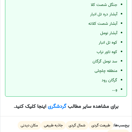
جنگل شصت کلا
آبشار دره تل انبار
آبشار شصت کلاته
آبشار نومل
کوه تل انبار
کوه تاور نراب
سد نومل گرگان
منطقه چلچلی
گرگان رود
و...
برای مشاهده سایر مطالب
گردشگری
اینجا کلیک کنید.
برچسب‌ها:
طبیعت گردی
شمال گردی
جاذبه طبیعی
مکان دیدنی