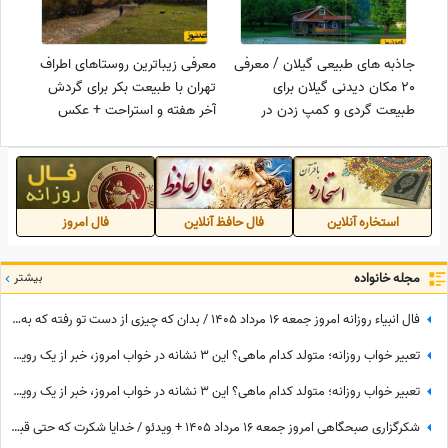
جاذبه های طبیعی گیلان / معرفی
معرفی زیباترین روستاهای اطراف
20 مکان دیدنی گیلان برای
تهران با طبیعت بکر برای گردش
طبیعت گردی و کمپ زدن در
آخر هفته و استراحت + عکس
بهشت ایران + عکس
استخاره آنلاین
فال حافظ آنلاین
فال امروز
مجله خانواده
بیشتر
فال انبیاء روزانه امروز جمعه 16 مرداد 1405 / بدان که چیزی از دست تو رفته که به سبب آن غم و اندوه می‌خوری، اما ...
تعبیر خواب روزانه؛ متولد کدام ماهی؟ این 3 نشانه در خواب امروز، خبر از یک رویداد بزرگ می‌دهند! / پنج‌شنبه 15 مرداد 1405
تعبیر خواب روزانه؛ متولد کدام ماهی؟ این 3 نشانه در خواب امروز، خبر از یک رویداد بزرگ می‌دهند! / چهارشنبه 14 مرداد 1405
شکرگزاری صبحگاهی امروز جمعه 16 مرداد 1405 + ویدئو / خدایا شکرت که حتی قبل از رسیدن آرزوهایم، آرامشِ ایمان به اجابت را در دلم قرار دادی