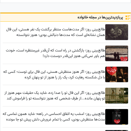
را غافلگیر کرد/ بیخود نیست
می‌کند، اما شما
بهش میگن آقازاده سینمای ایران
پربازدید‌ترین‌ها در مجله خانواده
طالع‌بینی روز؛ اگر مدت‌هاست منتظر برگشت یک نفر هستی، این فال
همان نشانه‌ای است که مدت‌ها دنبالش بودی؛ هنوز نتوانسته
فراموشت کند... / پنج‌شنبه 25 تیر 1405
طالع‌بینی روز؛ بازگشتی در راه است که آن‌قدر غیرمنتظره است، خودت
هم باور نمی‌کنی هنوز این‌قدر دوستت دارد!
طالع‌بینی روز؛ اگر هنوز منتظرش هستی، این فال برای توست؛ کسی که
با دل شکسته رهایت کرد، یک راز را هنوز از تو پنهان کرده
طالع‌بینی روز؛ اگر این فال تو را صدا زده، شاید یک حقیقت مهم هنوز از
تو پنهان مانده...از طرف شخصی که هنوز نتوانسته تو را فراموش کند
طالع‌بینی روز؛ امشب یه اتفاق احساسی در راهه؛ شاید همون تماسی که
مدت‌ها منتظرش بودی، کسی با تمام غرورش دلش پیش تو جا مونده