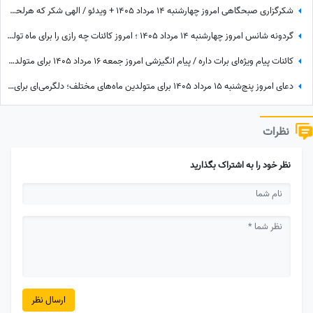
شکرگزاری صبحگاهی امروز چهارشنبه 14 مرداد 1405 + ویدئو / الهی شکر که هرلحظه هوامو داشتی؛ حتی لحظاتی که خودم خودمو فراموش کرده بودم
گردونه شانس امروز چهارشنبه 14 مرداد 1405 ؛ امروز کائنات چه رازی را برای ماه تولد تو فاش کرده؟
کائنات پیام ویژه‌ای برات داره / پیام انگیزشی امروز جمعه 16 مرداد 1405 برای متولدین فروردین تا اسفند: امروز زمان درخشیدن توست + ویدئو
دعای امروز پنج‌شنبه 15 مرداد 1405 برای متولدین ماه‌های مختلف؛ دلگرمی‌ای برای هر کس که در آرزوها و نیازهای زندگی مانده است
نظرات
نظر خود را به اشتراک بگذارید
ارسال نظر