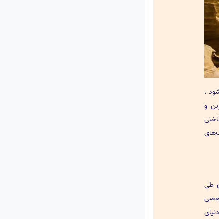
ود .
ین و
اختی
ف‌های
ن طی
بعضی
دنیای