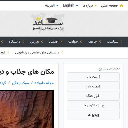
صفحه اصلی
●
درباره ما
●
English
●
العربية
سیاست
جامعه
حوادث
اقتصاد
ورزش
دانشگاه
دانستنی های جنسی و زناشویی
کود
دسترسی سریع:
مکان های جذاب و دیدن
قیمت طلا
مجله خانواده
سبک زندگی
گردش
قیمت دلار
اخبار جنگ
پربازدید‌ترین ها
ویدیو ها