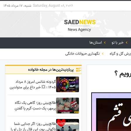
Saturday, August 08, 2026
شنبه، 17 مرداد 1405
خبر با تو
استان‌ها
رش گل و گیاه
نگهداری حیوانات خانگی
پربازدید‌ترین‌ها در مجله خانواده
ویم ؟
گردونه شانس امروز 8 مرداد
1405 ؛ 💥 خبر داغ برای متولدین
12 ماه سال؛ شانس امروزت رو
قبل از هر کاری بخون
طالع‌بینی روز؛ گاهی یک نگاه
پرمهر، یک دستِ گرم یا گفتنِ
ساده‌ی «کنارت هستم»، می‌تواند
قلبی را برای همیشه آرام کند ... /
طالع‌بینی روز؛ اگر جدایی شما
شنبه 17 مرداد 1405
ناگهانی بود، این فال راز دل او را