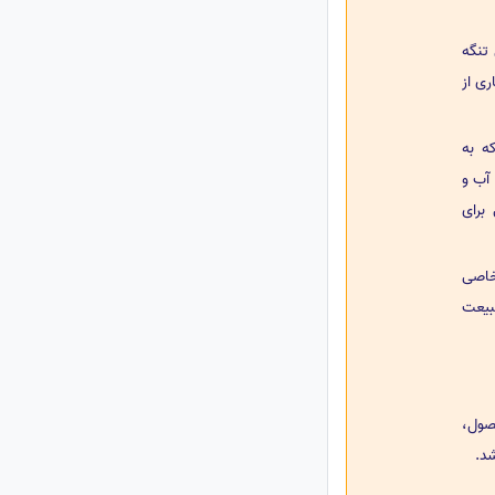
تنگه
ری از
ه به
 آب و
برای
خاصی
بیعت
فصول،
د.