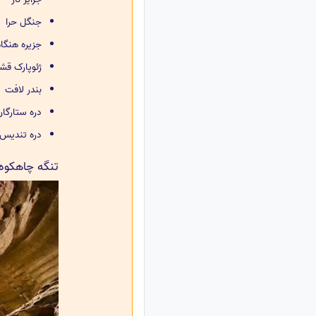
جنگل حرا
جزیره هنگا
ژئوپارک قش
بندر لافت
دره ستارگان
دره تندیس‌
تنگه چاهکوه