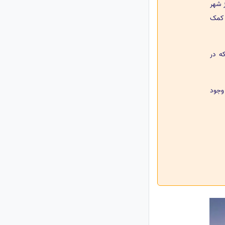
و از شهر
 کمک
ه در
وجود