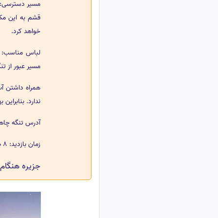
قشم به این مکا
خواهد کرد.
لباس مناسب: پ
مسیر عبور از تن
همراه داشتن آب
ندارد. بنابراین
آدرس تنگه چاهکوه: هرمزگان، 70 ک
زمان بازدید: 8 صبح تا 5 عصر
جزیره هنگام؛