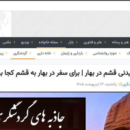
هنر و رسانه
علم و فناوری
بازار
مجله خانواده
ویدیو
عکس
ک
حوزه روانشناسی
بارداری و زایمان
خانه داری
گردشگری
پرو
ی قشم در بهار | برای سفر در بهار به قشم کجا بر
گری
یکشنبه، 13 اردیبهشت 1405