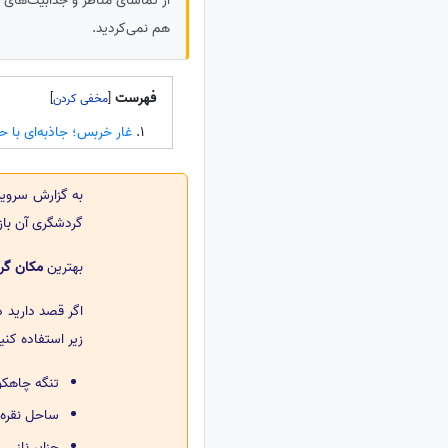
از تماشای مناظر و جذابیت‌های 
هم نمی‌کردید.
فهرست
]
[
غار خربس؛ جاذبه‌ای با ح
به گزارش سرو
گردشگری آن بازد
بهترین
مکان گ
اگر قصد دارید د
زیر استفاده کنید
تنگه چاهکو
ساحل نقره‌
جزایر ناز