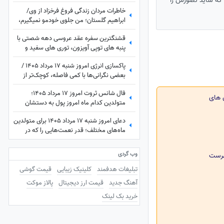
 که شاید تصورش را
دست نعیمه و خنده‌هاش🤣
خاطرات مردان زندگی فروغ فرخزاد از وی/
ابراهیم گلستان؛ من جلوی خودمو نمیگیرم،
فروغ.. / حسین منصوری؛ من فکر میکردم که
قشنگترین سفره عقد عروسی دهه شصتی با
فروغ بیماری داره و گریه میکنه..
پنبه های توپی آویزون، توری های سفید و
صورتی، آینه و شمعدون طلایی و کیک با
پاکسازی انرژی امروز شنبه 17 مرداد 1405 /
دیزاین مخصوص همون روزا
بعضی نگرانی‌ها با کمی فاصله، کوچک‌تر از
چیزی می‌شوند که تصور می‌کردی
فال شانس ثروت امروز 17 مرداد 1405؛
ن های
متولدین کدام ماه امروز پول به دستشان
می‌رسد؟ شاید شانس امروز با تو یار باشه😍
دعای امروز شنبه 17 مرداد 1405 برای متولدین
💲💸💰واریزی غیرمنتظره در راهه...
ماه‌های مختلف؛ قدر نعمت‌هایی را که در
زندگی‌ات داری بدان؛ گاهی بزرگ‌ترین
داشته‌ها، همان چیزهایی هستند که به آن‌ها
وب گردی
فهرست
عادت کرده‌ایم.
تبلیغات هدفمند
کلینیک زیبایی
قیمت گوشی
آهنگ جدید
قیمت ارز دیجیتال
پالاز موکت
خرید بک لینک