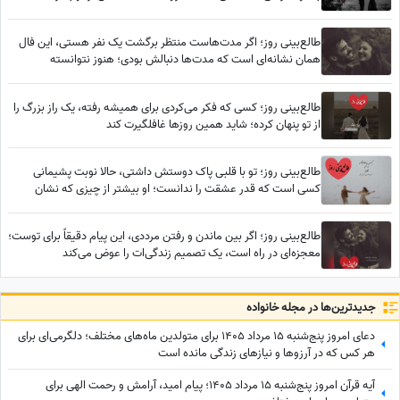
طالع‌بینی روز؛ اگر مدت‌هاست منتظر برگشت یک نفر هستی، این فال
همان نشانه‌ای است که مدت‌ها دنبالش بودی؛ هنوز نتوانسته
فراموشت کند... / پنج‌شنبه 25 تیر 1405
طالع‌بینی روز؛ کسی که فکر می‌کردی برای همیشه رفته، یک راز بزرگ را
از تو پنهان کرده؛ شاید همین روزها غافلگیرت کند
طالع‌بینی روز؛ تو با قلبی پاک دوستش داشتی، حالا نوبت پشیمانی
کسی است که قدر عشقت را ندانست؛ او بیشتر از چیزی که نشان
می‌دهد، درگیر توست
طالع‌بینی روز؛ اگر بین ماندن و رفتن مرددی، این پیام دقیقاً برای توست؛
معجزه‌ای در راه است، یک تصمیم زندگی‌ات را عوض می‌کند
جدید‌ترین‌ها در مجله خانواده
دعای امروز پنج‌شنبه 15 مرداد 1405 برای متولدین ماه‌های مختلف؛ دلگرمی‌ای برای
هر کس که در آرزوها و نیازهای زندگی مانده است
آیه قرآن امروز پنج‌شنبه 15 مرداد 1405؛ پیام امید، آرامش و رحمت الهی برای