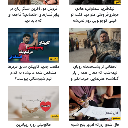
نیک‌آفرید سماواتی: هادی
فروش مو، آخرین سنگرِ زنان در
حجازی‌فر وقتی منو دید گفت تو
برابرِ فشارهای اقتصادی؟ فاجعه‌ای
خیلی کوچولویی روم نمی‌شه
که باید دید
عاشقت بشم !
لحظاتی از پشت‌صحنه رویای
مقصد جدید کاپیتان سابق قرمزها
نیمه‌شب که دهان همه را باز
مشخص شد؛ عالیشاه به کدام
گذاشت؛ هنرنمایی حیرت‌انگیز و
تیم شهرستانی پیوست؟
جانانه روزبه حصاری بدون
بدلکار!+ویدیو
فال شمع روزانه امروز پنج شنبه
طالع‌بینی روز؛ زیباترین