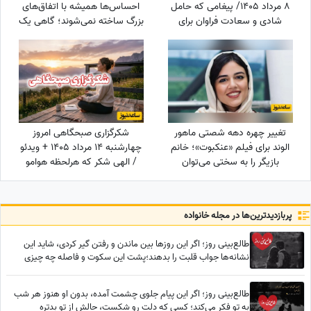
8 مرداد 1405/ پیغامی که حامل
احساس‌ها همیشه با اتفاق‌های
شادی و سعادت فراوان برای
بزرگ ساخته نمی‌شوند؛ گاهی یک
شماست ، به شما خواهد رسید
نگاه یا یک توجه کوتاه می‌تواند
یک روز معمولی را به خاطره‌ای
خاص تبدیل کند / پنج‌شنبه 15
مرداد 1405
تغییر چهره دهه شصتی ماهور
شکرگزاری صبحگاهی امروز
الوند برای فیلم «عنکبوت»؛ خانم
چهارشنبه 14 مرداد 1405 + ویدئو
بازیگر را به سختی می‌توان
/ الهی شکر که هرلحظه هوامو
شناخت + عکس
داشتی؛ حتی لحظاتی که خودم
خودمو فراموش کرده بودم
پربازدید‌ترین‌ها در مجله خانواده
طالع‌بینی روز؛ اگر این روزها بین ماندن و رفتن گیر کردی، شاید این
نشانه‌ها جواب قلبت را بدهند؛پشت این سکوت و فاصله چه چیزی
پنهان شده؟
طالع‌بینی روز؛ اگر این پیام جلوی چشمت آمده، بدون او هنوز هر شب
به تو فکر می‌کند؛ کسی که دلت رو شکست، حالش از تو بدتره