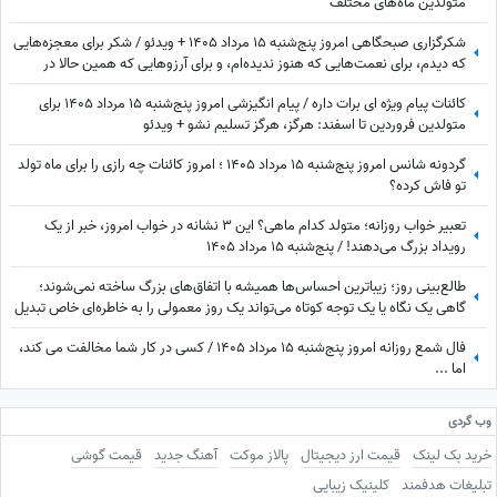
متولدین ماه‌های مختلف
شکرگزاری صبحگاهی امروز پنج‌شنبه 15 مرداد 1405 + ویدئو / شکر برای معجزه‌هایی
که دیدم، برای نعمت‌هایی که هنوز ندیده‌ام، و برای آرزوهایی که همین حالا در
مسیر رسیدن به من هستند
کائنات پیام ویژه ای برات داره / پیام انگیزشی امروز پنج‌شنبه 15 مرداد 1405 برای
متولدین فروردین تا اسفند: هرگز، هرگز تسلیم نشو + ویدئو
گردونه شانس امروز پنج‌شنبه 15 مرداد 1405 ؛ امروز کائنات چه رازی را برای ماه تولد
تو فاش کرده؟
تعبیر خواب روزانه؛ متولد کدام ماهی؟ این 3 نشانه در خواب امروز، خبر از یک
رویداد بزرگ می‌دهند! / پنج‌شنبه 15 مرداد 1405
طالع‌بینی روز؛ زیباترین احساس‌ها همیشه با اتفاق‌های بزرگ ساخته نمی‌شوند؛
گاهی یک نگاه یا یک توجه کوتاه می‌تواند یک روز معمولی را به خاطره‌ای خاص تبدیل
کند / پنج‌شنبه 15 مرداد 1405
فال شمع روزانه امروز پنج‌شنبه 15 مرداد 1405 / کسی در کار شما مخالفت می کند،
اما ...
وب گردی
خرید بک لینک
قیمت ارز دیجیتال
پالاز موکت
آهنگ جدید
قیمت گوشی
تبلیغات هدفمند
کلینیک زیبایی