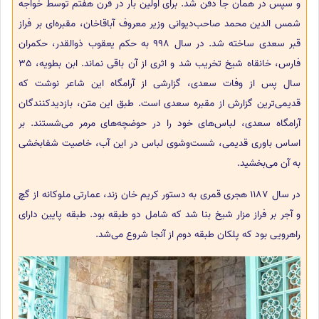
و سپس در همان جا دفن شد. برای اولین بار در قرن هفتم توسط خواجه
شمس الدین محمد صاحب‌دیوانی وزیر معروف آباقاخان، مقبره‌ای بر فراز
قبر سعدی ساخته شد. در سال 998 به حکم یعقوب ذوالقدر، حکمران
فارس، خانقاه شیخ تخریب شد و اثری از آن باقی نماند. ابن بطویه، 35
سال پس از وفات سعدی، گزارشی از آرامگاه این شاعر نوشت که
قدیمی‌ترین گزارش از مقبره سعدی است. طبق این متن، بازدیدکنندگان
آرامگاه سعدی، لباس‌های خود را در حوضچه‌های مرمر می‌شستند. بر
اساس باوری قدیمی، شست‌و‌شوی لباس در این آب، خاصیت شفابخشی
به آن می‌بخشید.
در سال 1187 هجری قمری به دستور کریم خان زند، عمارتی ملوکانه از گچ
و آجر بر فراز مزار شیخ بنا شد که شامل دو طبقه بود. طبقه پایین دارای
راهرویی بود که پلکان طبقه دوم از آنجا شروع می‌شد.