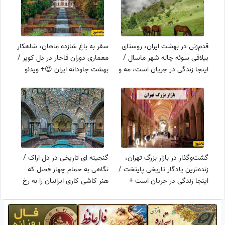
قدم‌زنی در بهشت ایران، روستای
سفر به باغ شازده ماهان، شاهکار
ییلاقی سوئه چاله شهر ماسال /
معماری دوران قاجار در دل کویر /
اینجا زندگی در جریان است، مه و
بهشت جاودانه ایران 😍+ ویدئو
اسب و چمنزار 😍+ ویدئو
گشت‌وگذار در بازار بزرگ تهران،
گنجینه ای تاریخی در دل اراک /
زنده‌ترین یادگار تاریخی پایتخت /
نگاهی به حمام چهار فصل که
اینجا زندگی در جریان است +
هنر کاشی کاری ایرانیان را به رخ
ویدئو
دنیا کشید + ویدئو