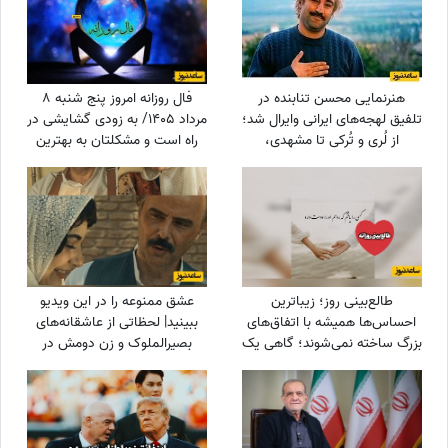
خیلی به من کمک کرد+ویدئو
هنرنمایی محسن تنابنده در
فال روزانه امروز پنج شنبه 8
تلفیق لهجه‌های ایرانی وایرال شد؛
مرداد 1405/ به زودی گشایشی در
از لُری و تُرکی تا مشهدی،
راه است و مشکلتان به بهترین
مازندرانی و فارسی دری + ویدئو
نحو حل خواهد شد
طالع‌بینی روز؛ زیباترین
عشق ممنوعه را در این ویدیو
احساس‌ها همیشه با اتفاق‌های
ببینید| لحظاتی از عاشقانه‌های
بزرگ ساخته نمی‌شوند؛ گاهی یک
بصیرالملوک و زن دومش در
نگاه یا یک توجه کوتاه می‌تواند
بامداد خمار؛ از مشاعره دلبرانه
یک روز معمولی را به خاطره‌ای
تا....
خاص تبدیل کند / پنج‌شنبه 15
مرداد 1405