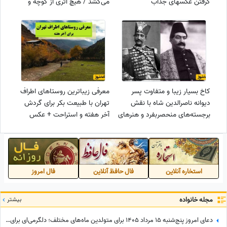
گرفتن عکسهای جذاب
می‌کشد / هیچ اثری از کوچه و
خیابان نیست+ ویدئو
کاخ بسیار زیبا و متفاوت پسر
معرفی زیباترین روستاهای اطراف
دیوانه ناصرالدین شاه با نقش
تهران با طبیعت بکر برای گردش
برجسته‌های منحصربفرد و هنرهای
آخر هفته و استراحت + عکس
اصیل ایرانی و فرنگی/ هنر نزد
ایرانیان جمیعا در این عمارت جمع
شده که!👌+ ویدئو
استخاره آنلاین
فال حافظ آنلاین
فال امروز
مجله خانواده
بیشتر
دعای امروز پنج‌شنبه 15 مرداد 1405 برای متولدین ماه‌های مختلف؛ دلگرمی‌ای برای هر کس که در آرزوها و نیازهای زندگی مانده است