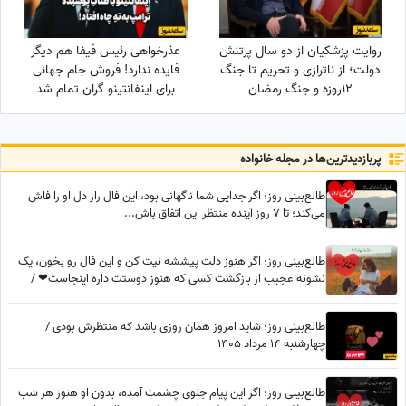
روایت پزشکیان از دو سال پرتنش
عذرخواهی رئیس فیفا هم دیگر
دولت؛ از ناترازی و تحریم تا جنگ
فایده ندارد! فروش جام جهانی
12روزه و جنگ رمضان
برای اینفانتینو گران تمام شد
پربازدید‌ترین‌ها در مجله خانواده
طالع‌بینی روز؛ اگر جدایی شما ناگهانی بود، این فال راز دل او را فاش
می‌کند؛ تا 7 روز آینده منتظر این اتفاق باش...
طالع‌بینی روز؛ اگر هنوز دلت پیششه نیت کن و این فال رو بخون، یک
نشونه عجیب از بازگشت کسی که هنوز دوستت داره اینجاست❤ /
سه‌شنبه 6 مرداد 1405
طالع‌بینی روز؛ شاید امروز همان روزی باشد که منتظرش بودی /
چهارشنبه 14 مرداد 1405
طالع‌بینی روز؛ اگر این پیام جلوی چشمت آمده، بدون او هنوز هر شب