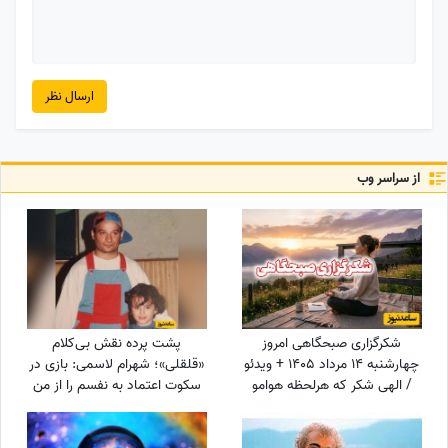
ارسال نظر
از سراسر وب
شکرگزاری صبحگاهی امروز
پشت پرده نقش بی‌کلام
چهارشنبه 14 مرداد 1405 + ویدئو
«قلقلی»؛ شهرام لاسمی: بازی در
/ الهی شکر که هرلحظه هوامو
سکوت اعتماد به نفسم را از من
داشتی؛ حتی لحظاتی که خودم
گرفت! مدیون این بازیگر معروف
خودمو فراموش کرده بودم
هستم، دستاشو می‌بوسم، دخترم