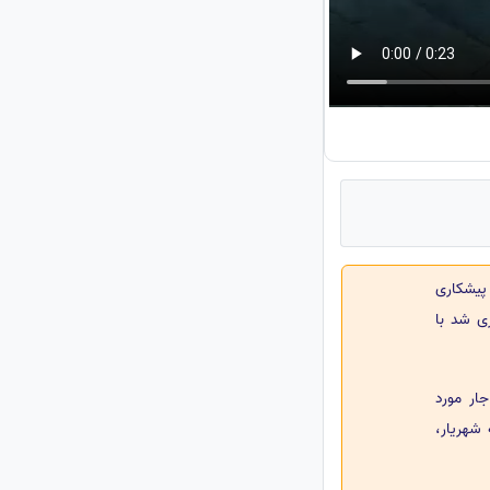
 پیشکاری
نگی خریداری شد با
ار مورد
ز 400 شاعر نامی از جمله شهریار،