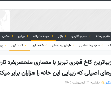
هنر و رسانه
علم و فناوری
بازار
مجله خانواده
ویدیو
عکس
ک
حوزه روانشناسی
بارداری و زایمان
خانه داری
گردشگری
پرو
اترین کاخ قجری تبریز با معماری منحصربفرد تاری
اصیلی که زیبایی این خانه را هزاران برابر میکن
گری
یکشنبه، 13 اردیبهشت 1405