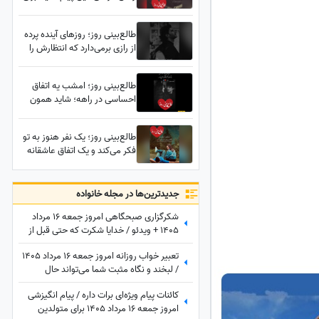
توست؛ معجزه‌ای در راه است، یک
تصمیم زندگی‌ات را عوض می‌کند
طالع‌بینی روز؛ روزهای آینده پرده
از رازی برمی‌دارد که انتظارش را
نداشتی، بازگشتی غیرمنتظره در
راه است؛ این بار همه‌چیز متفاوت
طالع‌بینی روز؛ امشب یه اتفاق
خواهد بود
احساسی در راهه؛ شاید همون
تماسی که مدت‌ها منتظرش
بودی، کسی با تمام غرورش دلش
طالع‌بینی روز؛ یک نفر هنوز به تو
پیش تو جا مونده
فکر می‌کند و یک اتفاق عاشقانه
غیرمنتظره امشب ممکن است رخ
دهد / جمعه 26 تیر 1405
جدید‌ترین‌ها در مجله خانواده
شکرگزاری صبحگاهی امروز جمعه 16 مرداد
1405 + ویدئو / خدایا شکرت که حتی قبل از
رسیدن آرزوهایم، آرامشِ ایمان به اجابت را در
تعبیر خواب روزانه امروز جمعه 16 مرداد 1405
دلم قرار دادی
/ لبخند و نگاه مثبت شما می‌تواند حال
خودتان و اطرافیانتان را بهتر کند
کائنات پیام ویژه‌ای برات داره / پیام انگیزشی
امروز جمعه 16 مرداد 1405 برای متولدین