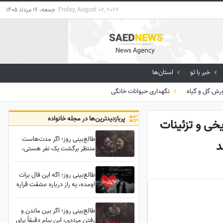
Friday, August 07, 2026
جمعه، 16 مرداد 1405
خبر با تو
استان‌ها
رش گل و گیاه
نگهداری حیوانات خانگی
پربازدید‌ترین‌ها در مجله خانواده
خی و تزئینات
طالع‌بینی روز؛ اگر مدت‌هاست
د
منتظر برگشت یک نفر هستی،
این فال همان نشانه‌ای است که
مدت‌ها دنبالش بودی؛ هنوز
طالع‌بینی روز؛ اگه این فال برات
نتوانسته فراموشت کند... /
اومده، یه راز درباره عشقت قراره
پنج‌شنبه 25 تیر 1405
لو بده، حقیقتی که قراره بشنوی
همه‌چیزو عوض می‌کنه...
طالع‌بینی روز؛ اگر بین ماندن و
رفتن مرددی، این پیام دقیقاً برای