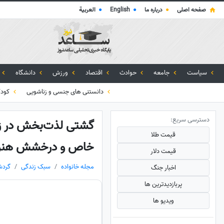
صفحه اصلی
●
درباره ما
●
English
●
العربية
سیاست
جامعه
حوادث
اقتصاد
ورزش
دانشگاه
دانستنی های جنسی و زناشویی
کود
دسترسی سریع:
گشتی لذت‌بخش در زیب
قیمت طلا
خاص و درخشش هنرهای 
قیمت دلار
مجله خانواده
سبک زندگی
گردش
اخبار جنگ
پربازدید‌ترین ها
ویدیو ها