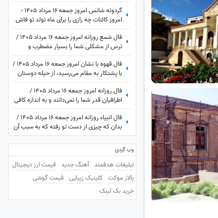
فروردین تا اسفند: امروز زمان درخشیدن
گردونه شانس امروز جمعه 16 مرداد 1405 ؛
توست + ویدئو
امروز کائنات چه رازی را برای ماه تولد تو فاش
کرده؟
فال شمع روزانه امروز جمعه 16 مرداد 1405 /
ترس از مشکلی شما را بسیار مضطرب و
آشفته می‌کند، اما شما
فال قهوه با نشان امروز جمعه 16 مرداد 1405 /
با پشتکار به مقام می‌رسید، از حیله دوستان
خود را پنهان کنید
فال روزانه امروز جمعه 16 مرداد 1405 /
اطرافیان قدر شما را نمی‌دانند و به اندازه کافی
به شما ارزش نمی‌دهند، اما به زودی متوجه
فال انبیاء روزانه امروز جمعه 16 مرداد 1405 /
می‌شوید که ...
بدان که چیزی از دست تو رفته که به سبب آن
غم و اندوه می‌خوری، اما ...
وب گردی
تبلیغات هدفمند
آهنگ جدید
قیمت ارز دیجیتال
پالاز موکت
کلینیک زیبایی
قیمت گوشی
خرید بک لینک