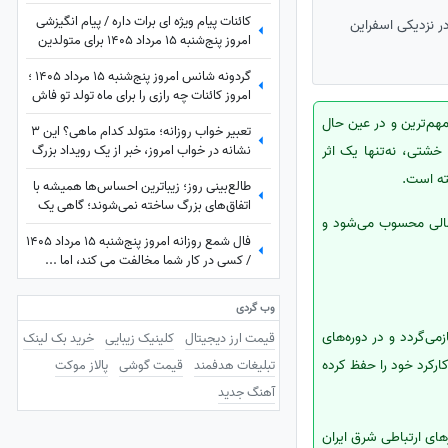
دیدم، برای نعمت‌هایی که هنوز ندیده‌ام، و
کائنات پیام ویژه ای برات داره / پیام انگیزشی
برای آرزوهایی که همین حالا در مسیر رسیدن
ر نزدیکی اسفراین
امروز پنج‌شنبه 15 مرداد 1405 برای متولدین
به من هستند
فروردین تا اسفند: هرگز، هرگز تسلیم نشو +
گردونه شانس امروز پنج‌شنبه 15 مرداد 1405 ؛
ویدئو
امروز کائنات چه رازی را برای ماه تولد تو فاش
کرده؟
هم‌ترین و در عین حال
تعبیر خواب روزانه؛ متولد کدام ماهی؟ این 3
نشانه در خواب امروز، خبر از یک رویداد بزرگ
خشتی، نه‌تنها یک اثر
می‌دهند! / پنج‌شنبه 15 مرداد 1405
ته است.
طالع‌بینی روز؛ زیباترین احساس‌ها همیشه با
اتفاق‌های بزرگ ساخته نمی‌شوند؛ گاهی یک
مالی محسوب می‌شود و
نگاه یا یک توجه کوتاه می‌تواند یک روز
فال شمع روزانه امروز پنج‌شنبه 15 مرداد 1405
معمولی را به خاطره‌ای خاص تبدیل کند /
/ کسی در کار شما مخالفت می کند، اما ...
پنج‌شنبه 15 مرداد 1405
وب گردی
می‌گردد و در دوره‌های
قیمت ارز دیجیتال
کلینیک زیبایی
خرید بک لینک
رکرد خود را حفظ کرده
تبلیغات هدفمند
قیمت گوشی
پالاز موکت
آهنگ جدید
ای ارتباطی شرق ایران