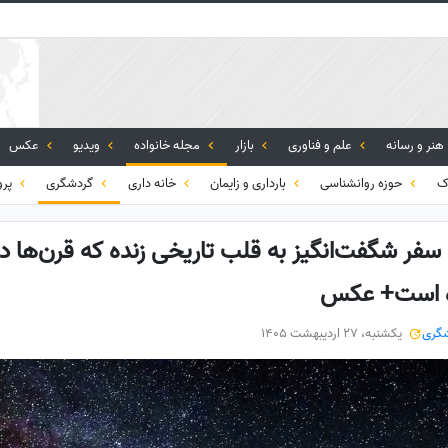
هنر و رسانه
علم و فناوری
بازار
مجله خانواده
ویدیو
عکس
ک
حوزه روانشناسی
بارداری و زایمان
خانه داری
گردشگری
پرو
سفر شگفت‌انگیز به قلب تاریخی زنده که قرن‌ها 
ده است+ عکس
گری
یکشنبه، 27 اردیبهشت 1405