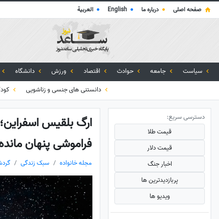
صفحه اصلی
●
درباره ما
●
English
●
العربية
سیاست
جامعه
حوادث
اقتصاد
ورزش
دانشگاه
دانستنی های جنسی و زناشویی
کود
دسترسی سریع:
ارگ بلقیس اسفراین؛ 
قیمت طلا
فراموشی پنهان مان
قیمت دلار
مجله خانواده
سبک زندگی
گردش
اخبار جنگ
پربازدید‌ترین ها
ویدیو ها