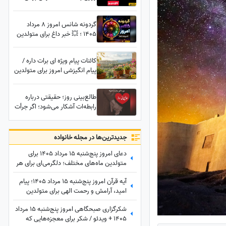
چهارشنبه 14 مرداد 1405
گردونه شانس امروز 8 مرداد
1405 ؛ 💥 خبر داغ برای متولدین
12 ماه سال؛ شانس امروزت رو
قبل از هر کاری بخون
کائنات پیام ویژه ای برات داره /
پیام انگیزشی امروز برای متولدین
فروردین تا اسفند | متن‌های
امیدبخش و انرژی مثبت برای
طالع‌بینی روز؛ حقیقتی درباره
شروع یک روز عالی / پیام
رابطه‌ات آشکار می‌شود؛ اگر جرأت
انگیزشی امروز جمعه 9 مرداد
دانستنش را داری، شاید همان
1405 + ویدئو
پاسخی باشد که دنبالش بودی
جدید‌ترین‌ها در مجله خانواده
دعای امروز پنج‌شنبه 15 مرداد 1405 برای
متولدین ماه‌های مختلف؛ دلگرمی‌ای برای هر
کس که در آرزوها و نیازهای زندگی مانده
آیه قرآن امروز پنج‌شنبه 15 مرداد 1405؛ پیام
است
امید، آرامش و رحمت الهی برای متولدین
ماه‌های مختلف
شکرگزاری صبحگاهی امروز پنج‌شنبه 15 مرداد
1405 + ویدئو / شکر برای معجزه‌هایی که