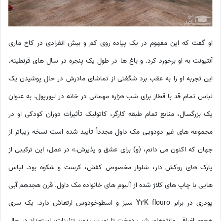
او گفت که این مفهوم در یک پیاده روی کم و بیش انفرادی در کاخ ماری
آنتیونت به او برخورد کرد. و باغ ها در طول یک پنجره در سال های قرنطینه.
این تجربه او را به عقب برد شگفتی از تماشای مادرش در حال پوشیدن یک
لباس تمام قد با قطار برای شب هزاره مهمانی در خانه در لیورپول. به عنوان
یک بزرگسال، منابع تمام طبقه کارگر، کاتولیک تأثیرات دوران کودکی او در
مجموعه های غیر دودویی مک داول مجدداً تأیید شده است نسخه زیباتر از
جهان که اکنون می دانم، (و) برای عشق و پذیرش.» در عمل، این ترکیبی از
پارک های روکش دار، شلوار مخصوص کفش، کرست و شکوه بود. لباس
هایی با چاپ های کلاژ شده از آلبوم های خانواده مک داول. قرن هجدهم آبی
پودری در برابر Y2K flouro سبز و اسطوخودوس ارتعاش دارد. یک سری
هجوم اضافی مانتوهای شب دوخت تا زمین، بدون تزئینات، استعداد در حال