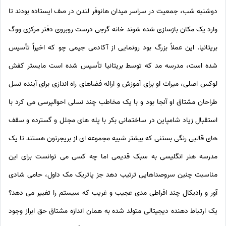
دوشنبه شب، جمعیت در سراسر میدان هانوفر لندن در صف ایستاده بودند تا
وارد یک مکان بازسازی شده شوند خانه گرجی درست روبروی دفتر مرکزی ووگ
بریتانیا. این عملاً بزرگ بود رونمایی از آکادمی جیمی چو که اخیراً تأسیس
شده است، مدرسه مد که توسط بریتانیا تأسیس شده است مایستر کفش
لوکس اصلی، میراث او برای آموزش و ارائه فضاهای راه اندازی برای آینده نسل
طراحان مشتاق او آنجا بود و با یک مخاطب چند نسلی احوالپرسی می کرد با
استقبال زیاد شامپاین در ساختمانی بکر با پله های مجلل و گسترده و سقف
های قالبی رنگی بستنی که بیشتر شبیه مجموعه ای از بریجرتون هستند تا یک
مدرسه هنر انگلیسی به سبک قدیمی اما چه کسی می توانست برای این
مناسبت چنین سروصداهایی ترتیب دهد جز پاتریک مک داول، حامی شادی
آور و رادیکال چند افراطی مدی عجیب و غریب که سیستم را تغییر می دهد؟
یک ارتباط دهنده دیجیتالی متولد شده به همان اندازه مشتاق حق ابراز وجود