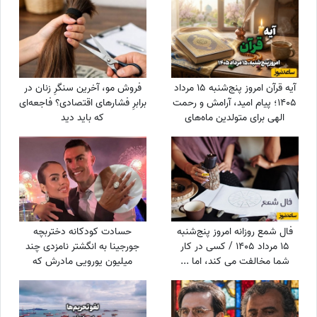
آیه قرآن امروز پنج‌شنبه 15 مرداد
فروش مو، آخرین سنگرِ زنان در
1405؛ پیام امید، آرامش و رحمت
برابرِ فشارهای اقتصادی؟ فاجعه‌ای
الهی برای متولدین ماه‌های
که باید دید
مختلف
فال شمع روزانه امروز پنج‌شنبه
حسادت کودکانه دختربچه
15 مرداد 1405 / کسی در کار
جورجینا به انگشتر نامزدی چند
شما مخالفت می کند، اما ...
میلیون یورویی مادرش که
رونالدو به او هدیه داده بود!