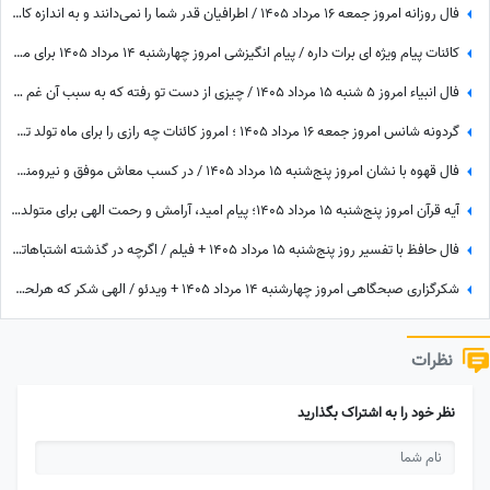
فال روزانه امروز جمعه 16 مرداد 1405 / اطرافیان قدر شما را نمی‌دانند و به اندازه کافی به شما ارزش نمی‌دهند، اما به زودی متوجه می‌شوید که ...
کائنات پیام ویژه ای برات داره / پیام انگیزشی امروز چهارشنبه 14 مرداد 1405 برای متولدین فروردین تا اسفند: اگر می‌خواهیش رهاش نکن + ویدئو
فال انبیاء امروز 5 شنبه 15 مرداد 1405 / چیزی از دست تو رفته که به سبب آن غم واندوه می‌خوری، اما ...
گردونه شانس امروز جمعه 16 مرداد 1405 ؛ امروز کائنات چه رازی را برای ماه تولد تو فاش کرده؟
فال قهوه با نشان امروز پنج‌شنبه 15 مرداد 1405 / در کسب معاش موفق و نیرومند هستید و بر دشمنان غلبه می‌کنید مخصوصا بر ...
آیه قرآن امروز پنج‌شنبه 15 مرداد 1405؛ پیام امید، آرامش و رحمت الهی برای متولدین ماه‌های مختلف
فال حافظ با تفسیر روز پنج‌شنبه 15 مرداد 1405 + فیلم / اگرچه در گذشته اشتباهاتی انجام داده اید اما به زودی دوران غم و اندوه تمام می شود
شکرگزاری صبحگاهی امروز چهارشنبه 14 مرداد 1405 + ویدئو / الهی شکر که هرلحظه هوامو داشتی؛ حتی لحظاتی که خودم خودمو فراموش کرده بودم
نظرات
نظر خود را به اشتراک بگذارید