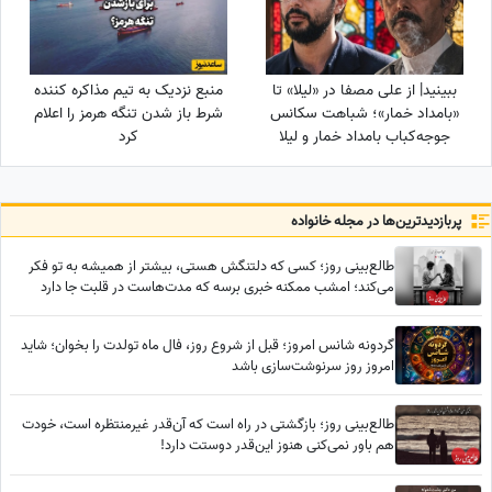
ببینید| از علی مصفا در «لیلا» تا
منبع نزدیک به تیم مذاکره کننده
«بامداد خمار»؛ شباهت سکانس
شرط باز شدن تنگه هرمز را اعلام
جوجه‌کباب بامداد خمار و لیلا
کرد
سوژه شد
پربازدید‌ترین‌ها در مجله خانواده
طالع‌بینی روز؛ کسی که دلتنگش هستی، بیشتر از همیشه به تو فکر
می‌کند؛ امشب ممکنه خبری برسه که مدت‌هاست در قلبت جا دارد
گردونه شانس امروز؛ قبل از شروع روز، فال ماه تولدت را بخوان؛ شاید
امروز روز سرنوشت‌سازی باشد
طالع‌بینی روز؛ بازگشتی در راه است که آن‌قدر غیرمنتظره است، خودت
هم باور نمی‌کنی هنوز این‌قدر دوستت دارد!