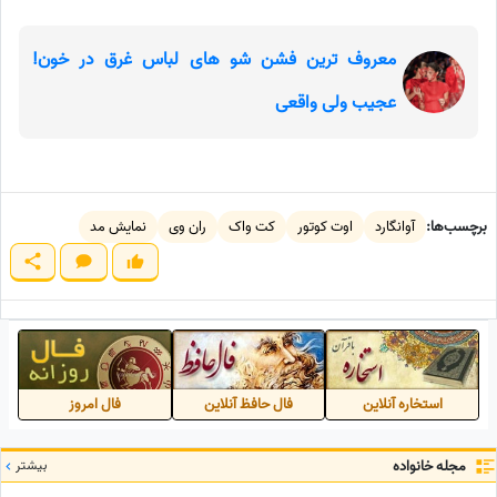
معروف ترین فشن شو های لباس غرق در خون!
عجیب ولی واقعی
برچسب‌ها:
آوانگارد
اوت کوتور
کت واک
ران وی
نمایش مد
استخاره آنلاین
فال حافظ آنلاین
فال امروز
مجله خانواده
بیشتر