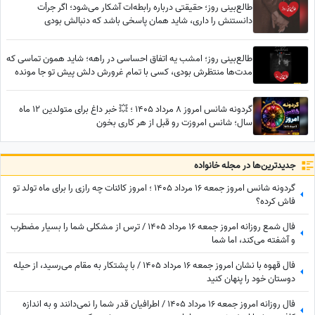
طالع‌بینی روز؛ حقیقتی درباره رابطه‌ات آشکار می‌شود؛ اگر جرأت
دانستنش را داری، شاید همان پاسخی باشد که دنبالش بودی
طالع‌بینی روز؛ امشب یه اتفاق احساسی در راهه؛ شاید همون تماسی که
مدت‌ها منتظرش بودی، کسی با تمام غرورش دلش پیش تو جا مونده
گردونه شانس امروز 8 مرداد 1405 ؛ 💥 خبر داغ برای متولدین 12 ماه
سال؛ شانس امروزت رو قبل از هر کاری بخون
جدید‌ترین‌ها در مجله خانواده
گردونه شانس امروز جمعه 16 مرداد 1405 ؛ امروز کائنات چه رازی را برای ماه تولد تو
فاش کرده؟
فال شمع روزانه امروز جمعه 16 مرداد 1405 / ترس از مشکلی شما را بسیار مضطرب
و آشفته می‌کند، اما شما
فال قهوه با نشان امروز جمعه 16 مرداد 1405 / با پشتکار به مقام می‌رسید، از حیله
دوستان خود را پنهان کنید
فال روزانه امروز جمعه 16 مرداد 1405 / اطرافیان قدر شما را نمی‌دانند و به اندازه