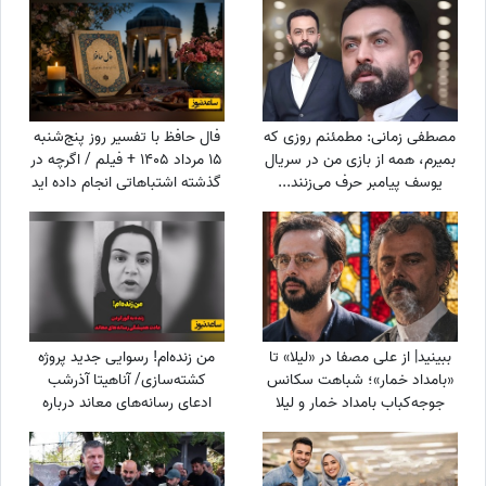
مصطفی زمانی: مطمئنم روزی که
فال حافظ با تفسیر روز پنج‌شنبه
بمیرم، همه از بازی من در سریال
15 مرداد 1405 + فیلم / اگرچه در
یوسف پیامبر حرف می‌زنند...
گذشته اشتباهاتی انجام داده اید
+ویدیو
اما به زودی دوران غم و اندوه
تمام می شود
ببینید| از علی مصفا در «لیلا» تا
من زنده‌ام! رسوایی جدید پروژه‌
«بامداد خمار»؛ شباهت سکانس
کشته‌سازی/ آناهیتا آذرشب
جوجه‌کباب بامداد خمار و لیلا
ادعای رسانه‌های معاند درباره
سوژه شد
کشته‌شدنش را تکذیب کرد