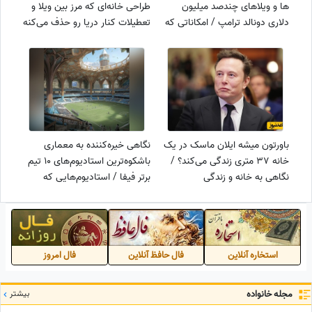
ها و ویلاهای چندصد میلیون
طراحی خانه‌ای که ️مرز بین ویلا و
دلاری دونالد ترامپ / امکاناتی که
تعطیلات کنار دریا رو حذف می‌کنه
حتی فکرش را هم نمی کنید؛ از
/ تجربه زندگی اینجا خود بهشته +
پنت هاوس طلا تا کلبه کنار
ویدئو
دریاچه + عکس
باورتون میشه ایلان ماسک در یک
نگاهی خیره‌کننده به معماری
خانه 37 متری زندگی می‌کند؟ /
باشکوه‌ترین استادیوم‌های 10 تیم
نگاهی به خانه و زندگی
برتر فیفا / استادیوم‌هایی که
ثروتمندترین مرد دنیا + ویدئو
فرهنگ ملت‌ها را فریاد می‌زنند! +
عکس
استخاره آنلاین
فال حافظ آنلاین
فال امروز
مجله خانواده
بیشتر