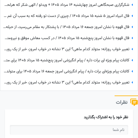
شکرگزاری صبحگاهی امروز چهارشنبه 14 مرداد 1405 + ویدئو / الهی شکر که هرلحظه هوامو داشتی؛ حتی لحظاتی که خودم خودمو فراموش کرده بودم
فال انبیاء امروز 5 شنبه 15 مرداد 1405 / چیزی از دست تو رفته که به سبب آن غم واندوه می‌خوری، اما ...
فال قهوه با نشان امروز جمعه 16 مرداد 1405 / با پشتکار به مقام می‌رسید، از حیله دوستان خود را پنهان کنید
فال قهوه با نشان امروز پنج‌شنبه 15 مرداد 1405 / در کسب معاش موفق و نیرومند هستید و بر دشمنان غلبه می‌کنید مخصوصا بر ...
تعبیر خواب روزانه؛ متولد کدام ماهی؟ این 3 نشانه در خواب امروز، خبر از یک رویداد بزرگ می‌دهند! / پنج‌شنبه 15 مرداد 1405
کائنات پیام ویژه ای برات داره / پیام انگیزشی امروز پنج‌شنبه 15 مرداد 1405 برای متولدین فروردین تا اسفند: هرگز، هرگز تسلیم نشو + ویدئو
کائنات پیام ویژه‌ای برات داره / پیام انگیزشی امروز جمعه 16 مرداد 1405 برای متولدین فروردین تا اسفند: امروز زمان درخشیدن توست + ویدئو
تعبیر خواب روزانه؛ متولد کدام ماهی؟ این 3 نشانه در خواب امروز، خبر از یک رویداد بزرگ می‌دهند! / چهارشنبه 14 مرداد 1405
نظرات
نظر خود را به اشتراک بگذارید