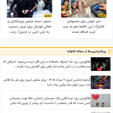
خبر خوش برای مشمولان
حضور دسته جمعی ورزشکاران و
کالابرگ؛ این کالاها هم به سبد
اهالی فوتبال برای عرض تسلیت
خرید اضافه شدند
به علی دایی در اردبیل/ رخت
عزای شهریار فوتبال ایران در مقام
اقوام درجه یک+عکس
پربازدید‌ترین‌ها در مجله خانواده
طالع‌بینی روز؛ یک اعتراف عاشقانه در این فال دیده می‌شود؛ اعترافی که
مدت‌هاست در دلش مانده اما راهی برای گفتنش پیدا نکرده...
گردونه شانس امروز 9 مرداد 1405 ؛ پیام مخفی امروز برای هر ماه فاش
شد؛ ببین جهان چه پیامی برات داره
طالع‌بینی روز؛ تو با قلبی پاک دوستش داشتی، حالا نوبت پشیمانی
کسی است که قدر عشقت را ندانست؛ او بیشتر از چیزی که نشان
می‌دهد، درگیر توست