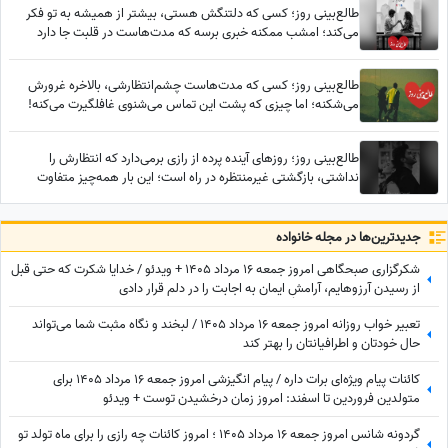
طالع‌بینی روز؛ کسی که دلتنگش هستی، بیشتر از همیشه به تو فکر
می‌کند؛ امشب ممکنه خبری برسه که مدت‌هاست در قلبت جا دارد
طالع‌بینی روز؛ کسی که مدت‌هاست چشم‌انتظارشی، بالاخره غرورش
می‌شکنه؛ اما چیزی که پشت این تماس می‌شنوی غافلگیرت می‌کنه!
طالع‌بینی روز؛ روزهای آینده پرده از رازی برمی‌دارد که انتظارش را
نداشتی، بازگشتی غیرمنتظره در راه است؛ این بار همه‌چیز متفاوت
خواهد بود
جدید‌ترین‌ها در مجله خانواده
شکرگزاری صبحگاهی امروز جمعه 16 مرداد 1405 + ویدئو / خدایا شکرت که حتی قبل
از رسیدن آرزوهایم، آرامشِ ایمان به اجابت را در دلم قرار دادی
تعبیر خواب روزانه امروز جمعه 16 مرداد 1405 / لبخند و نگاه مثبت شما می‌تواند
حال خودتان و اطرافیانتان را بهتر کند
کائنات پیام ویژه‌ای برات داره / پیام انگیزشی امروز جمعه 16 مرداد 1405 برای
متولدین فروردین تا اسفند: امروز زمان درخشیدن توست + ویدئو
گردونه شانس امروز جمعه 16 مرداد 1405 ؛ امروز کائنات چه رازی را برای ماه تولد تو