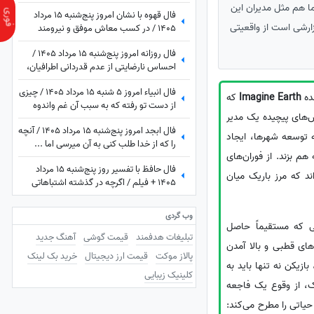
 می‌کشد. آیا ما هم مثل مدیران این
فال قهوه با نشان امروز پنج‌شنبه 15 مرداد
ارشی است از واقعیتی
1405 / در کسب معاش موفق و نیرومند
هستید و بر دشمنان غلبه می‌کنید مخصوصا
فال روزانه امروز پنج‌شنبه 15 مرداد 1405 /
بر ...
احساس نارضایتی از عدم قدردانی اطرافیان،
امری طبیعی است، اما ...
فال انبیاء امروز 5 شنبه 15 مرداد 1405 / چیزی
شده
Imagine Earth
که
از دست تو رفته که به سبب آن غم واندوه
لش‌های پیچیده یک مدیر
می‌خوری، اما ...
فال ابجد امروز پنج‌شنبه 15 مرداد 1405 / آنچه
 توسعه شهرها، ایجاد
را که از خدا طلب کنی به آن میرسی اما ...
م بزند. از فوران‌های
فال حافظ با تفسیر روز پنج‌شنبه 15 مرداد
ند که مرز باریک میان
1405 + فیلم / اگرچه در گذشته اشتباهاتی
انجام داده اید اما به زودی دوران غم و اندوه
تمام می شود
وب گردی
ی که مستقیماً حاصل
تبلیغات هدفمند
قیمت گوشی
آهنگ جدید
ای قطبی و بالا آمدن
پالاز موکت
قیمت ارز دیجیتال
خرید بک لینک
ازیکن نه تنها باید به
کلینیک زیبایی
ک، از وقوع یک فاجعه
حیاتی را مطرح می‌کند: