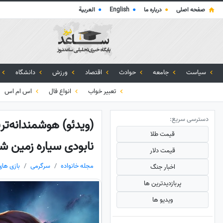
صفحه اصلی
●
درباره ما
●
English
●
العربية
سیاست
جامعه
حوادث
اقتصاد
ورزش
دانشگاه
تعبیر خواب
انواع فال
اس ام اس
دسترسی سریع:
(ویدئو) هوشمندانه‌تری
قیمت طلا
نابودی سیاره زمین شو
قیمت دلار
مجله خانواده
سرگرمی
بازی های
اخبار جنگ
پربازدید‌ترین ها
ویدیو ها