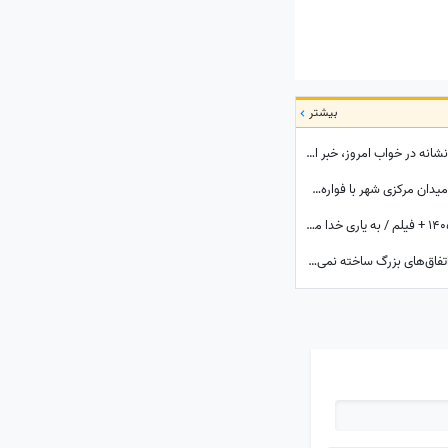
بیشتر
تعبیر خواب روزانه؛ متولد کدام ماهی؟ این 3 نشانه در خواب امروز، خبر از یک رویداد بزرگ می‌دهند! / چهارشنبه 14 مرداد 1405
کشف زیبایی‌های پلاسا د کاتالونیا در بارسلونا؛ میدان مرکزی شهر با فواره‌ها، مجسمه‌ها و حال‌وهوای همیشه زنده
فال حافظ با تفسیر امروز چهارشنبه 14 مرداد 1405 + فیلم / به یاری خدا مشکلات حل و بخت خفته تو از خواب بیدار خواهد شد
طالع‌بینی روز؛ زیباترین احساس‌ها همیشه با اتفاق‌های بزرگ ساخته نمی‌شوند؛ گاهی یک نگاه یا یک توجه کوتاه می‌تواند یک روز معمولی را به خاطره‌ای خاص تبدیل کند / پنج‌شنبه 15 مرداد 1405