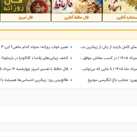
تخاره آنلاین
فال حافظ آنلاین
فال امروز
باغ گیاه‌شناسی ایروان کجاست؟ راهنمای کامل بازدید از یکی از زیباترین جاذبه‌های طبیعی ارمنستان، مسیر دسترسی، امکانات و بهترین زمان سفر
فال قهوه با نشان امروز پنج‌شنبه 15 مرداد 1405 / در کسب معاش موفق و نیرومند هستید و بر دشمنان غلبه می‌کنید مخصوصا بر ...
فال شمع روزانه امروز چهارشنبه 14 مرداد ماه 1405 / تا جایی که می‌توانید در لحظه حال زندگی کرده و از آن نهایت استفاده را ببرید
هری؛ عجایب باغ انگلیسی مونیخ