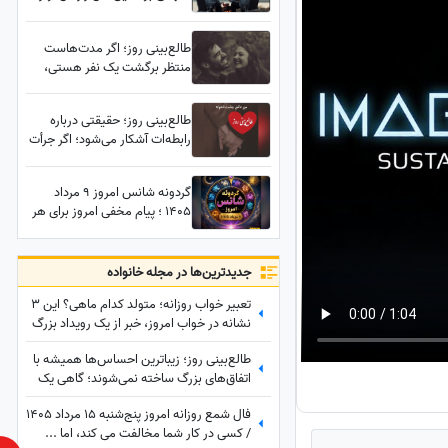
فاش می‌کند؛ تا 7 روز آینده منتظر
این اتفاق باش...
طالع‌بینی روز؛ اگر مدت‌هاست
منتظر برگشت یک نفر هستی،
این فال همان نشانه‌ای است که
مدت‌ها دنبالش بودی؛ هنوز
طالع‌بینی روز؛ حقیقتی درباره
نتوانسته فراموشت کند... /
رابطه‌ات آشکار می‌شود؛ اگر جرأت
پنج‌شنبه 25 تیر 1405
دانستنش را داری، شاید همان
پاسخی باشد که دنبالش بودی
گردونه شانس امروز 9 مرداد
1405 ؛ پیام مخفی امروز برای هر
ماه فاش شد؛ ببین جهان چه
پیامی برات داره
جدید‌ترین‌ها در مجله خانواده
تعبیر خواب روزانه؛ متولد کدام ماهی؟ این 3
نشانه در خواب امروز، خبر از یک رویداد بزرگ
می‌دهند! / پنج‌شنبه 15 مرداد 1405
طالع‌بینی روز؛ زیباترین احساس‌ها همیشه با
اتفاق‌های بزرگ ساخته نمی‌شوند؛ گاهی یک
نگاه یا یک توجه کوتاه می‌تواند یک روز
فال شمع روزانه امروز پنج‌شنبه 15 مرداد 1405
معمولی را به خاطره‌ای خاص تبدیل کند /
/ کسی در کار شما مخالفت می کند، اما ...
پنج‌شنبه 15 مرداد 1405