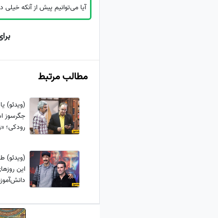
آیا می‌توانیم پیش از آنکه خیلی د
برا
مطالب مرتبط
(ویدئو) ی
جگرسوز اس
رودکی؛ «زم
هنوز هم دل
(ویدئو) طن
این روزها
دانش‌آمو