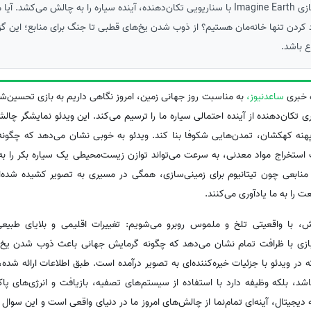
ساعدنیوز: در روز جهانی زمین، بازی Imagine Earth با سناریویی تکان‌دهنده، آینده سیاره را به چالش
 کردن تنها خانه‌مان هستیم؟ از ذوب شدن یخ‌های قطبی تا جنگ برای منابع؛ این گز
ع باشد.
 خبری
ساعدنیوز،
به مناسبت روز جهانی زمین، امروز نگاهی داریم به بازی تحسین‌
 تکان‌دهنده از آینده احتمالی سیاره ما را ترسیم می‌کند. این ویدئو نمایشگر چا
هنه کهکشان، تمدن‌هایی شکوفا بنا کند. ویدئو به خوبی نشان می‌دهد که چگونه
استخراج مواد معدنی، به سرعت می‌تواند توازن زیست‌محیطی یک سیاره بکر را به ه
ه منابعی چون تیتانیوم برای زمینی‌سازی، همگی در مسیری به تصویر کشیده شده‌ا
 را به ما یادآوری می‌کنند.
ش، با واقعیتی تلخ و ملموس روبرو می‌شویم: تغییرات اقلیمی و بلایای طبیع
ازی با ظرافت تمام نشان می‌دهد که چگونه گرمایش جهانی باعث ذوب شدن یخ‌ه
در ویدئو با جزئیات خیره‌کننده‌ای به تصویر درآمده است. طبق اطلاعات ارائه شده، ب
د، بلکه وظیفه دارد با استفاده از سیستم‌های تصفیه، بازیافت و انرژی‌های پا
ه دیجیتال، آینه‌ای تمام‌نما از چالش‌های امروز ما در دنیای واقعی است و این سوال 