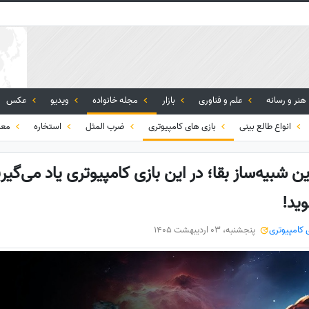
هنر و رسانه
علم و فناوری
بازار
مجله خانواده
ویدیو
عکس
انواع طالع بینی
بازی های کامپیوتری
ضرب المثل
استخاره
معم
ن شبیه‌ساز بقا؛ در این بازی کامپیوتری یاد می‌گیر
ید!
 کامپیوتری
پنجشنبه، 03 اردیبهشت 1405