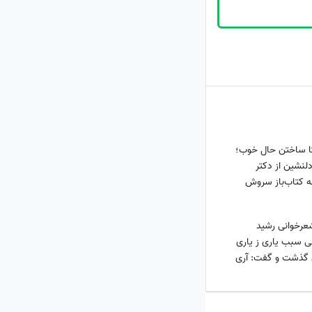
 تا ساختن حال خوب؛
لنشین از دکتر
ه کتاب‌باز سروش
 شما را عوض
شعرخوانی رشید
بی سبب یاری ز یاری
ن گذشت و گفت: آری