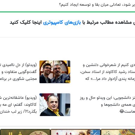
یر شود، تعادلی میان بقا و توسعه ایجاد کنیم؟
ی مشاهده مطالب مرتبط با
بازی‌های کامپیوتری
اینجا کلیک کنید
ادی کنیم از شعرخوانی دلنشین و
(ویدئو) از دل ناامیدی
تاد رشید کاکاوند از استاد سخن،
گفت‌وگویی متفاوت و د
انه پندی آزادوار داد مرا...» که
مجتبی شکوری در برنام
‌ها را می‌لرزاند
صحت که معنای زندگی
می‌کند!
ز دانشجویی: این ویدئو حال و روز
(ویدیو) عاشقانه‌ترین 
ی همه‌ی دانشجوها و
کاکاوند: گفتم: ای مه 
زهاست😂
بگذرد؟!/ زیر لب خندا
بگذرد!!