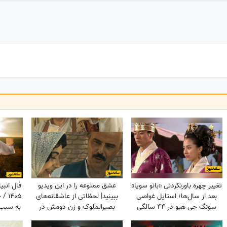
تغییر چهره باورنکردنی «بانو سویا»
عشق ممنوعه را در این ویدیو
بعد از سال‌ها؛ استایل غواصی
ببینید| لحظاتی از عاشقانه‌های
5
سونگ جی هیو در 44 سالگی
بصیرالملوک و زن دومش در
به سبب 
سوژه شد
بامداد خمار؛ از مشاعره دلبرانه