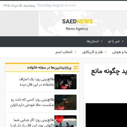
Thursday, August 06, 2026
پنجشنبه، 15 مرداد 1405
خبر با تو
استان‌ها
ا و هوش
طنز و کاریکاتور
انتخاب اسم
پربازدید‌ترین‌ها در مجله خانواده
ید چگونه مانع
طالع‌بینی روز؛ یک اعتراف
عاشقانه در این فال دیده
می‌شود؛ اعترافی که مدت‌هاست
در دلش مانده اما راهی برای
طالع‌بینی روز؛ کسی که دلت رو
گفتنش پیدا نکرده...
شکست، حالا خودش داره تاوان
دلتنگی رو می‌ده؛ هنوز جرئتِ
برگشتن نداره، ولی یه نشونه داره
طالع‌بینی روز؛ اگر جدایی شما
می‌فرسته
ناگهانی بود، این فال راز دل او را