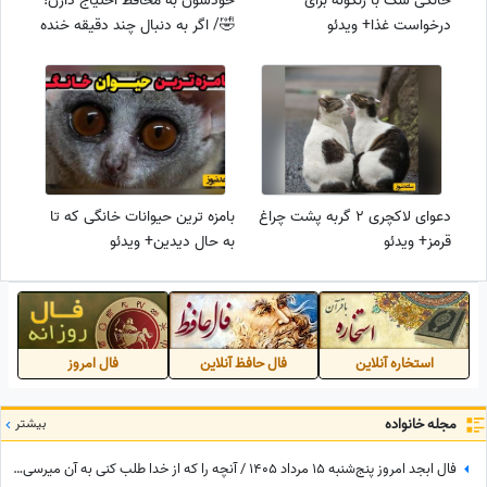
خانگی سگ با زنگوله برای
خودشون به محافظ احتیاج دارن!
درخواست غذا+ ویدئو
🤣/ اگر به دنبال چند دقیقه خنده
و دیدن دنیای متفاوت حیوانات
هستید با ما همراه باشید+ ویدیو
دعوای لاکچری 2 گربه پشت چراغ
بامزه ترین حیوانات خانگی که تا
قرمز+ ویدئو
به حال دیدین+ ویدئو
استخاره آنلاین
فال حافظ آنلاین
فال امروز
مجله خانواده
بیشتر
فال ابجد امروز پنج‌شنبه 15 مرداد 1405 / آنچه را که از خدا طلب کنی به آن میرسی اما ...