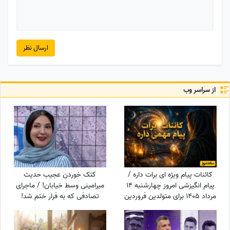
ارسال نظر
از سراسر وب
کائنات پیام ویژه ای برات داره /
کتک خوردن عجیب حدیث
پیام انگیزشی امروز چهارشنبه 14
میرامینی وسط خیابان! / ماجرای
مرداد 1405 برای متولدین فروردین
تصادفی که به فرار ختم شد!
تا اسفند: اگر می‌خواهیش رهاش
نکن + ویدئو