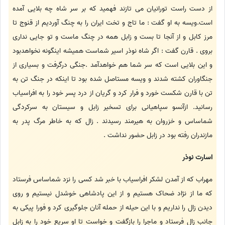
از دست راست تورانیان می تازند فهمید که بر سر شاه چه بلایی آمده
است.ویسه به او گفت : ما تاج و تخت ایران را به چنگ آوردیم از قنوج تا
مرز کابل و از آنجا تا بست و زابل همه در چنگ ماست و تو جایی نداری
بروی . قارن گفت : اگر شاه نوذر اسیر شماست همیشه اینگونه نخواهدبود
و این بلایی است که سر شما هم خواهدآمد .جنگی درگرفت و بسیاری از
جنگاوران کشته شدند و ویسه مستاصل شده بود تا اینکه در جنگ تن به
تن با قارن شکست خورد و فرار کرد و گریان از درد پسر خود را به افراسیاب
رسانید. ازآنسو سپاهیانی برای تسخیر زابل و سیستان به سرکردگی
شماساس و خزروان به هیرمند رسیدند . زال که به خاطر مرگ پدر به
مازندران رفته بود در زابل حضور نداشت .
اسارت نوذر
مهراب که از آمدن لشکر افراسیاب با خبر شد کسی را نزد شماساس فرستاد
که ما از نژاد ضحاک هستیم و از این پادشاهی خوشدل نیستیم و روی
دیدن زال را نداریم و با این حیله از حمله آنان جلوگیری کرد و فورا پیکی به
جانب زال فرستاد و ماجرا را بازگفت و خواست تا او سریع خود را به زابل