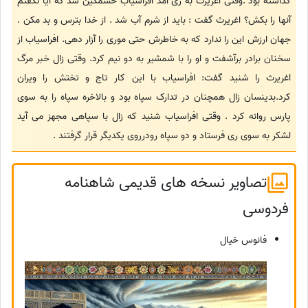
گذاشته بود .وقتی اغریرث به ری آمد افراسیاب خشمگین شد که آیا نگفتم
آنها را بکش؟ اغریرث گفت : باید از شرم آب شد . از خدا بترس و بد مکن .
جهان ارزش این را ندارد که به خاطرش حتی موری را آزار دهی. افراسیاب از
سخنان برادر برآشفت و او را با شمشیر به دو نیم کرد. وقتی زال خبر مرگ
اغریرث را شنید گفت: افراسیاب با این کار تاج و تختش را ویران
کرد.بدینسان زال همچنان در تدارک سپاه بود و بالاخره سپاه را به سوی
پارس روانه کرد . وقتی افراسیاب شنید که زال با سپاهی مجهز می آید
لشکر به سوی ری فرستاد و دو سپاه رودرروی یکدیگر قرار گرفتند .
تصاویر نسخه های قدیمی شاهنامه
فردوسی
فانوس خیال