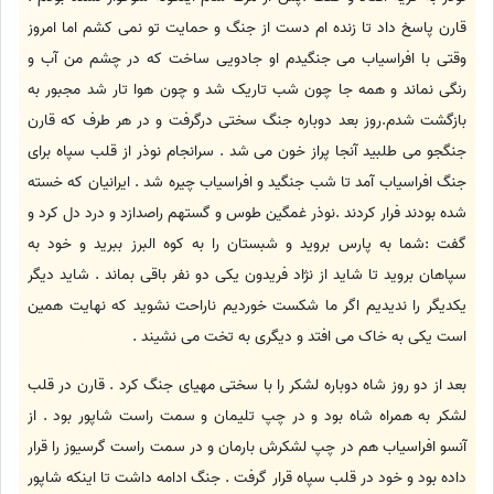
قارن پاسخ داد تا زنده ام دست از جنگ و حمایت تو نمی کشم اما امروز
وقتی با افراسیاب می جنگیدم او جادویی ساخت که در چشم من آب و
رنگی نماند و همه جا چون شب تاریک شد و چون هوا تار شد مجبور به
بازگشت شدم.روز بعد دوباره جنگ سختی درگرفت و در هر طرف که قارن
جنگجو می طلبید آنجا پراز خون می شد . سرانجام نوذر از قلب سپاه برای
جنگ افراسیاب آمد تا شب جنگید و افراسیاب چیره شد . ایرانیان که خسته
شده بودند فرار کردند .نوذر غمگین طوس و گستهم راصدازد و درد دل کرد و
گفت :شما به پارس بروید و شبستان را به کوه البرز ببرید و خود به
سپاهان بروید تا شاید از نژاد فریدون یکی دو نفر باقی بماند . شاید دیگر
یکدیگر را ندیدیم اگر ما شکست خوردیم ناراحت نشوید که نهایت همین
است یکی به خاک می افتد و دیگری به تخت می نشیند .
بعد از دو روز شاه دوباره لشکر را با سختی مهیای جنگ کرد . قارن در قلب
لشکر به همراه شاه بود و در چپ تلیمان و سمت راست شاپور بود . از
آنسو افراسیاب هم در چپ لشکرش بارمان و در سمت راست گرسیوز را قرار
داده بود و خود در قلب سپاه قرار گرفت . جنگ ادامه داشت تا اینکه شاپور