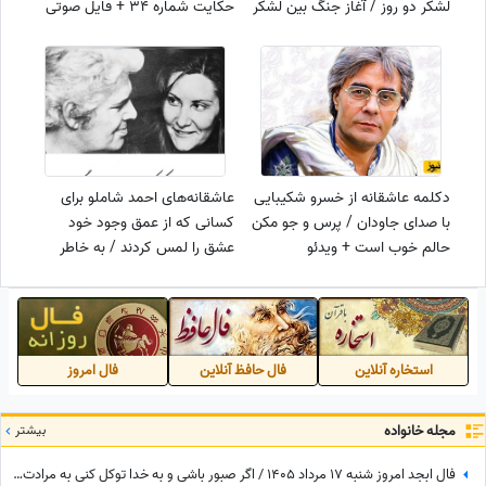
لشکر دو روز / آغاز جنگ بین لشکر
حکایت شماره 34 + فایل صوتی
نوذر و افراسیاب + متن صوتی و
و نگاهی به نسخه‌های قدیمی
معنی اشعار
دکلمه عاشقانه از خسرو شکیبایی
عاشقانه‌‌‌های احمد شاملو برای
با صدای جاودان / پرس و جو مکن
کسانی که از عمق وجود خود
حالم خوب است + ویدئو
عشق را لمس کردند / به خاطر
آرزوی یک لحظه‌ی من که پیشِ تو
باشم، به خاطر دست های
کوچکت در دست های بزرگِ
من...+ ویدئو
استخاره آنلاین
فال حافظ آنلاین
فال امروز
مجله خانواده
بیشتر
فال ابجد امروز شنبه 17 مرداد 1405 / اگر صبور باشی و به خدا توکل کنی به مرادت خواهی رسید