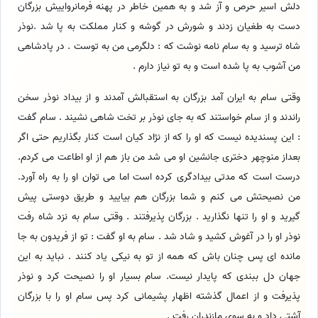
دلش اسیر حرص و آز شد و به همین خاطر در پهنه فرمانرواییش بزرگان
دست به طغیان زدند و شورش در گوشه و کنار مملکت به پا شد .نوذر
شاه ترسید و به سام نامه نوشت که : دلگرمی من به توست . در پادشاهی
من آشوب به پا شده است و به تو نیاز دارم .
وقتی سام به ایران آمد بزرگان به استقبالش آمدند و از بیداد نوذر سخن
راندند و از سام خواستند که به جای نوذر بر تخت شاهی نشیند . سام گفت
: این پسندیده نیست که او را که از نژاد کیان است کنار بگذاریم حتی اگر
بعداز منوچهر دختری جانشین او می شد من باز هم از او اطاعت می کردم.
درست است که مدتی بیدادگری کرده است اما می توان او را به راه آورد.
من نصیحتش می کنم و شما بزرگان هم بیایید و طریق دوستی پیش
گیرید و او را تنها نگذارید . بزرگان پذیرفتند . وقتی سام به نزد شاه رفت
نوذر او را در آغوش کشید و شاد شد . سام به او گفت : تو از فریدون به جا
مانده ای پس چنان باش که همه از تو به نیکی یاد کنند . نباید به این
جهان دل ببندی که پایدار نیست. سام بسیار او را نصیحت کرد و نوذر
پذیرفت و از اعمال گذشته اظهار پشیمانی کرد پس سام او را با بزرگان
آشتی داد و به سوی مازندران رفت .