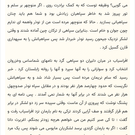
می گویی؟ وظیفه توست که به کمک برادرت روی . اگر منوچهر بر سلم و
تور پیروز شد به خاطر سپاهیان زیادش بود و شما هم باید چنان
سپاهیانی بسازید . حالا که منوچهر مرده است من از نوذر واهمه ای ندارم
چون جوان و خام است .بنابراین سپاهی از ترکان چین آماده شدند و وقتی
لشکر نزدیک جیحون رسید نوذر خبردار شد پس سپاهیانش را به سپهداری
قارن گسیل کرد .
افراسیاب در میان دلیران دو سپاهی گرد به نامهای شماساس وخزروان
انتخاب کرد و سوارانی را به آنها سپرد و آنها را روانه زابلستان کرد . خبر
رسید که سام نریمان مرده است پس بسیار شاد شد و به سپاهیانش
نگریست که حدود چهارصد هزار نفر بودند و در مقابل سپاه نوذر صدوچهل
هزار نفر می شدند که در برابر آنها به شمار نمی آمدند . پس نامه ای به
پشنگ نوشت که پیروزی از آن ماست .وقتی سپیده سر زد دو لشکر در برابر
هم قرار گرفتند و صف آرایی کردند ترکی به نام بارمان نزد افراسیاب رفت و
گفت : تا کی صبر کنیم من می خواهم هرچه زودتر بجنگم. اغریرث دانا
گفت : اگر به بارمان گزندی برسد لشکریان مایوس می شوند پس یک مرد