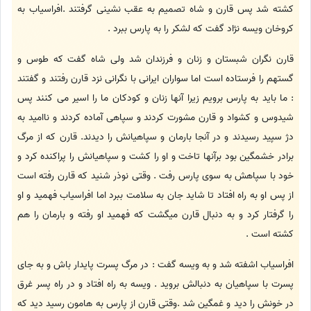
کشته شد پس قارن و شاه تصمیم به عقب نشینی گرفتند .افراسیاب به
کروخان ویسه نژاد گفت که لشکر را به پارس ببرد .
قارن نگران شبستان و زنان و فرزندان شد ولی شاه گفت که طوس و
گستهم را فرستاده است اما سواران ایرانی با نگرانی نزد قارن رفتند و گفتند
: ما باید به پارس برویم زیرا آنها زنان و کودکان ما را اسیر می کنند پس
شیدوس و کشواد و قارن مشورت کردند و سپاهی آماده کردند و ناامید به
دژ سپید رسیدند و در آنجا بارمان و سپاهیانش را دیدند. قارن که از مرگ
برادر خشمگین بود برآنها تاخت و او را کشت و سپاهیانش را پراکنده کرد و
خود با سپاهش به سوی پارس رفت . وقتی نوذر شنید که قارن رفته است
از پس او به راه افتاد تا شاید جان به سلامت ببرد اما افراسیاب فهمید و او
را گرفتار کرد و به دنبال قارن میگشت که فهمید او رفته و بارمان را هم
کشته است .
افراسیاب اشفته شد و به ویسه گفت : در مرگ پسرت پایدار باش و به جای
پسرت با سپاهیان به دنبالش بروید . ویسه به راه افتاد و در راه پسر غرق
در خونش را دید و غمگین شد .وقتی قارن از پارس به هامون رسید دید که