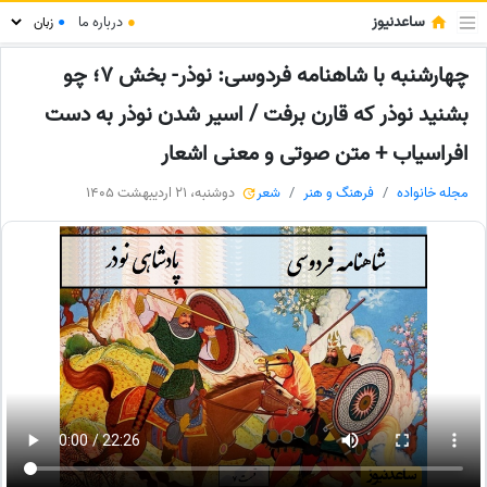
ساعدنیوز
●
درباره ما
●
چهارشنبه با شاهنامه فردوسی: نوذر- بخش 7؛ چو
بشنید نوذر که قارن برفت / اسیر شدن نوذر به دست
افراسیاب + متن صوتی و معنی اشعار
مجله خانواده
فرهنگ و هنر
شعر
دوشنبه، 21 اردیبهشت 1405