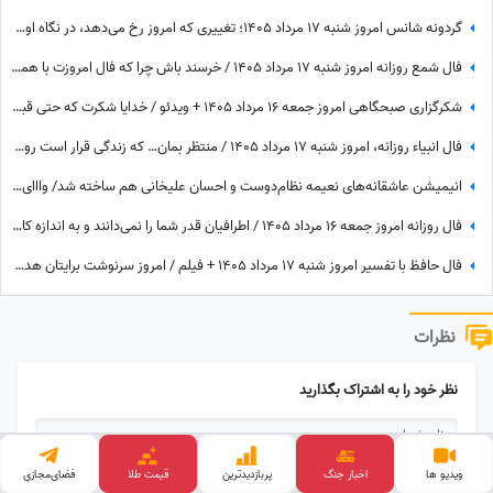
گردونه شانس امروز شنبه 17 مرداد 1405؛ تغییری که امروز رخ می‌دهد، در نگاه اول غیرمنتظره است اما ...
فال شمع روزانه امروز شنبه 17 مرداد 1405 / خرسند باش چرا که فال امروزت با همیشه فرق داره، تغییر بزرگی در راهه، ثروت، عشق یا سفر
شکرگزاری صبحگاهی امروز جمعه 16 مرداد 1405 + ویدئو / خدایا شکرت که حتی قبل از رسیدن آرزوهایم، آرامشِ ایمان به اجابت را در دلم قرار دادی
فال انبیاء روزانه، امروز شنبه 17 مرداد 1405 / منتظر بمان… که زندگی قرار است روی مهربانش را به تو نشان دهد. خبرهای خوش، در راه‌اند
انیمیشن عاشقانه‌های نعیمه نظام‌دوست و احسان علیخانی هم ساخته شد/ وااای از دست نعیمه و خنده‌هاش🤣
فال روزانه امروز جمعه 16 مرداد 1405 / اطرافیان قدر شما را نمی‌دانند و به اندازه کافی به شما ارزش نمی‌دهند، اما به زودی متوجه می‌شوید که ...
فال حافظ با تفسیر امروز شنبه 17 مرداد 1405 + فیلم / امروز سرنوشت برایتان هدیه‌ای بزرگ کنار گذاشته؛ شادی و موفقیت خیلی زود درِ خانه‌تان را می‌زنند!
نظرات
نظر خود را به اشتراک بگذارید
ویدیو ها
اخبار جنگ
پربازدید‌ترین
قیمت طلا
فضای‌مجازی