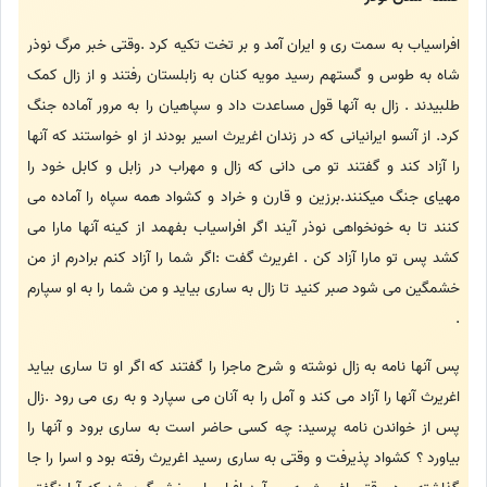
افراسیاب به سمت ری و ایران آمد و بر تخت تکیه کرد .وقتی خبر مرگ نوذر
شاه به طوس و گستهم رسید مویه کنان به زابلستان رفتند و از زال کمک
طلبیدند . زال به آنها قول مساعدت داد و سپاهیان را به مرور آماده جنگ
کرد. از آنسو ایرانیانی که در زندان اغریرث اسیر بودند از او خواستند که آنها
را آزاد کند و گفتند تو می دانی که زال و مهراب در زابل و کابل خود را
مهیای جنگ میکنند.برزین و قارن و خراد و کشواد همه سپاه را آماده می
کنند تا به خونخواهی نوذر آیند اگر افراسیاب بفهمد از کینه آنها مارا می
کشد پس تو مارا آزاد کن . اغریرث گفت :اگر شما را آزاد کنم برادرم از من
خشمگین می شود صبر کنید تا زال به ساری بیاید و من شما را به او سپارم
.
پس آنها نامه به زال نوشته و شرح ماجرا را گفتند که اگر او تا ساری بیاید
اغریرث آنها را آزاد می کند و آمل را به آنان می سپارد و به ری می رود .زال
پس از خواندن نامه پرسید: چه کسی حاضر است به ساری برود و آنها را
بیاورد ؟ کشواد پذیرفت و وقتی به ساری رسید اغریرث رفته بود و اسرا را جا