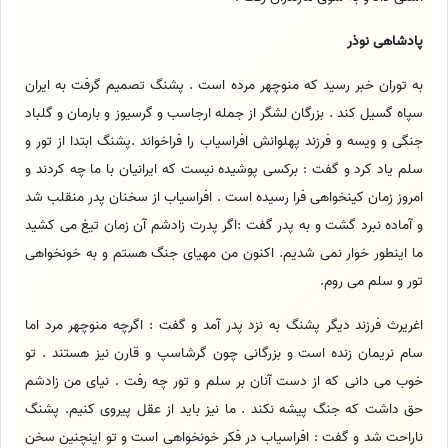
پادشاهی نوذر
به توران خبر رسید که منوچهر مرده است . پشنگ تصمیم گرفت به ایران
سپاه گسیل کند . بزرگان لشگر از جمله ارجاسب و گرسیوز و بارمان و گلباد
جنگی و ویسه و فرزند پهلوانش افراسیاب را فراخواند .پشنگ ابتدا از تور و
سلم یاد کرد و گفت : برکسی پوشیده نیست که ایرانیان با ما چه کردند و
امروز زمان کینخواهی فرا رسیده است . افراسیاب از سخنان پدر منقلب شد
و آماده نبرد گشت و به پدر گفت :اگر پدرت زادشم آن زمان تیغ می کشید
ما اینطور خوار نمی شدیم. اکنون من مهیای جنگ هستم و به خونخواهی
تور و سلم می روم.
اغریرث فرزند دیگر پشنگ به نزد پدر آمد و گفت : اگرچه منوچهر مرد اما
سام نریمان زنده است و بزرگانی چون گرشاسپ و قارن نیز هستند . تو
خوب می دانی که از دست آنان بر سلم و تور چه رفت . نیای من زادشم
حق داشت که جنگ پیشه نکند . ما نیز باید از عقل پیروی کنیم. پشنگ
ناراحت شد و گفت : افراسیاب در فکر خونخواهی است و تو اینچنین سخن