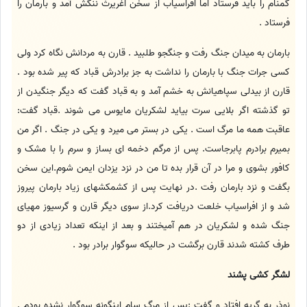
گمنام را باید فرستاد اما افراسیاب از سخن اغریرث ننگش آمد و بارمان را
فرستاد .
بارمان به میدان جنگ رفت و جنگجو طلبید . قارن به مردانش نگاه کرد ولی
کسی جرات جنگ با بارمان را نداشت به جز برادرش قباد که پیر شده بود .
قارن از بیدلی سپاهیانش به خشم آمد و به قباد گفت که دیگر جنگیدن از
تو گذشته اگر بلایی سرت بیاید لشکریان مایوس می شوند .قباد گفت:
عاقبت همه ما مرگ است . یکی در بستر می میرد و یکی در جنگ . اگر من
بمیرم برادرم پابرجاست. پس از مرگم دخمه ای بساز و سرم را با مشک و
کافور بشوی و مرا در آن قرار بده تا من در نزد یزدان ایمن شوم.این سخن
بگفت و نزد بارمان رفت .در نهایت پس از کشمکشهای زیاد بارمان پیروز
شد و از افراسیاب خلعت دریافت کرد.از سوی دیگر قارن و گرسیوز مهیای
جنگ شده و لشکریان در هم آمیختند و بعد از اینکه تعداد زیادی از دو
طرف کشته شدند قارن برگشت در حالیکه سوگوار برادر بود .
لشگر کشی پشند
نوذر به گریه افتاد و گفت :پس از مرگ سام اینگونه سوگوار نشده بودم .