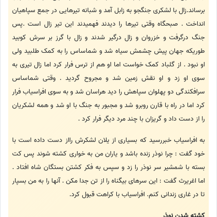
برساند.زال با لشکری جنگجو به زابل آمد و شبانه تیرهایی در جمع سپاهیان
انداخت . صبحگاه وقتی تیرها را دیدند فهمیدند این تیر زال است .پس
جنگ درگرفت و خزروان و زال درگیر شدند و زال با گرز بر سرش کوبید
طوریکه جهان پیش چشمش سیاه شد و شماساس را به کمک طلبید ولی
او نبود . از گلباد کمک خواست اما او هم از ترس فرار کرد اما زال تیری به
سوی او زد و او نقش زمین شد و مجروح گردید . وقتی شماساس
سرافکندگی دو پهلوان سپاهش را دید هراسان شد و به سوی افراسیاب فرار
کرد اما در راه با قارن روبرو شد و مجبور به جنگ با او شد و همه لشکریان
را از دست داد و گریزان با چند مرد دیگر فرار کرد .
به افراسیاب خبررسید که بسیاری از یلان لشکرش رااز دست داده است با
خود گفت : چرا نوذر زنده باشد و یاران من به خواری کشته شوند پس کت
بسته با شمشیر سر نوذر را زد و سپس به فکر کشتن بستگان شاه افتاد .
اما اغریرث گفت : این سرهای بیگناه را از تن جدا مکن . آنها را به من بسپار
تا در غاری زندانی کنم. افراسیاب با کراهت قبول کرد.
کشته شدن نوذر