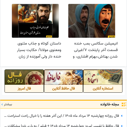
انیمیشن سکانس بمب خنده
داستان کوتاه و جذاب مثنوی
قسمت آخر پایتخت 7/غیرتی
ومعنوی مولانا/ حکایت بسیار
شدن بهتاش،بهرام افشاری، و
خنده دار ولی آموزنده از زبان
شرط بامزه‌اش برای خواستگاری
مولوی
استخاره آنلاین
فال حافظ آنلاین
فال امروز
مجله خانواده
بیشتر
فال روزانه چهارشنبه 14 مرداد ماه 1405 / این آخر هفته را با خیال راحت استراحت کنید و خوش بگذرانید
فال حافظ با تفسیر امروز چهارشنبه 14 مرداد 1405 + فیلم / به یاری خدا مشکلات حل و بخت خفته تو از خواب بیدار خواهد شد