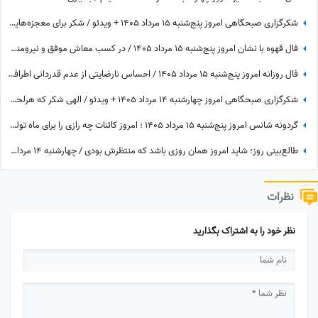
شکرگزاری صبحگاهی امروز پنج‌شنبه 15 مرداد 1405 + ویدئو / شکر برای معجزه‌هایی که دیدم، برای نعمت‌هایی که هنوز ندیده‌ام، و برای آرزوهایی که همین حالا در مسیر رسیدن به من هستند
فال قهوه با نشان امروز پنج‌شنبه 15 مرداد 1405 / در کسب معاش موفق و نیرومند هستید و بر دشمنان غلبه می‌کنید مخصوصا بر ...
فال روزانه امروز پنج‌شنبه 15 مرداد 1405 / احساس نارضایتی از عدم قدردانی اطرافیان، امری طبیعی است، اما ...
شکرگزاری صبحگاهی امروز چهارشنبه 14 مرداد 1405 + ویدئو / الهی شکر که هرلحظه هوامو داشتی؛ حتی لحظاتی که خودم خودمو فراموش کرده بودم
گردونه شانس امروز پنج‌شنبه 15 مرداد 1405 ؛ امروز کائنات چه رازی را برای ماه تولد تو فاش کرده؟
طالع‌بینی روز؛ شاید امروز همان روزی باشد که منتظرش بودی / چهارشنبه 14 مرداد 1405
نظرات
نظر خود را به اشتراک بگذارید