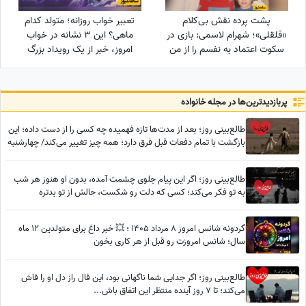
پشت پرده نقش بی‌کلام
تعبیر خواب روزانه؛ متولد کدام
«قلقلی»؛ شهرام لاسمی: بازی در
ماهی؟ این 3 نشانه در خواب
سکوت اعتماد به نفسم را از من
امروز، خبر از یک رویداد بزرگ
گرفت! مدیون این بازیگر معروف
می‌دهند! / پنج‌شنبه 15 مرداد
هستم، دستاشو می‌بوسم، دخترم
1405
خیلی به من کمک کرد+ویدئو
پربازدید‌ترین‌ها در مجله خانواده
طالع‌بینی روز؛ بعد از مدت‌ها تازه فهمیده چه کسی را از دست داده؛ این
بازگشت با تمام دفعات قبل فرق دارد؛ همه چیز تغییر می‌کند/ چهارشنبه
7 مرداد 1405
طالع‌بینی روز؛ اگر این پیام جلوی چشمت آمده، بدون او هنوز هر شب
به تو فکر می‌کند؛ کسی که دلت رو شکست، حالش از تو بدتره
گردونه شانس امروز 8 مرداد 1405 ؛ 💥 خبر داغ برای متولدین 12 ماه
سال؛ شانس امروزت رو قبل از هر کاری بخون
طالع‌بینی روز؛ اگر جدایی شما ناگهانی بود، این فال راز دل او را فاش
می‌کند؛ تا 7 روز آینده منتظر این اتفاق باش...