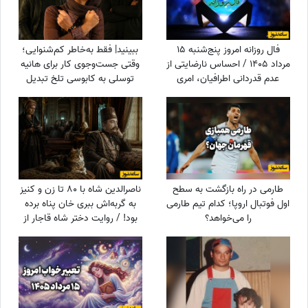
فال روزانه امروز پنج‌شنبه 15
ببینید| فقط به‌خاطر کم‌شنوایی؛
مرداد 1405 / احساس نارضایتی از
وقتی جست‌وجوی کار برای هانیه
عدم قدردانی اطرافیان، امری
توسلی به کابوسی تلخ تبدیل
طبیعی است، اما ...
می‌شود
طارمی در راه بازگشت به سطح
ناصرالدین شاه با 80 تا زن و کنیز
اول فوتبال اروپا؛ کدام تیم طارمی
به گربه‌اش ببری خان پناه برده
را می‌خواهد؟
بود! / روایت دختر شاه قاجار از
لایه‌های پنهان حرمسرای شاهی