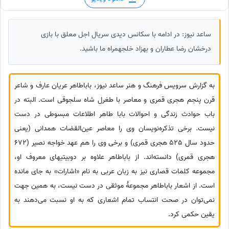
ساعد نیوز: در ادامه با سکانس دیدی سریال اجل معلق با بازی
درخشان رضا عطاران و بهزاد خلجهمراه ما باشید.
به گزارش سرویس فرهنگ و هنر ساعد نیوز، باباطاهر عریان عارف و شاعر
قرن پنجم هجری قمری و معاصر با طغرل شاه سلجوقی است. البته در
باب حوادث زندگی و احوالات بابا طاهر اطلاعات مبسوطی در دست
نیست. برخی تذکره‌نویسان وی را معاصر عین‌القضات همدانی (یعنی
حدود سال 525 هجری قمری) و برخی وی را هم عهد خواجه نصیر (672
هجری قمری) دانسته‌اند. از باباطاهر علاوه بر دوبیتیهای معروف او،
مجموعه کلمات قصاری نیز به زبان عربی به نام «اشارات» به جای مانده
است. از اشعار باباطاهر مجموعهٔ موثقی در دست نیست، به همین جهت
نمی‌توان در صحت انتساب تمام اشعاری که به او نسبت می‌دهند به
یقین حکمی کرد.