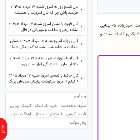
غیرمنتظره است اما ...
فال شمع روزانه امروز شنبه 17 مرداد 1405 /
خرسند باش چرا که فال امروزت با همیشه
فرق داره، تغییر بزرگی در راهه، ثروت، عشق یا
فال قهوه با نشان امروز شنبه 17 مرداد 1405 /
سفر
 نقاش است. حیدرزاده که بینایی
نشانه رحم و شفقت و مهربانی در فال
 سبک محاوره‌ای و با به‌کارگیری کلمات ساده و
شماست، غافل نشوید؛ از دوستان ناباب
فال روزانه امروز شنبه 17 مرداد 1405 / همای
بپرهیزید
سعادت بر شانه شما نشسته که زندگی شما
در آستانه تغییر بزرگ است — فال امروز را از
فال انبیاء روزانه، امروز شنبه 17 مرداد 1405 /
دست ندهید!
منتظر بمان… که زندگی قرار است روی
مهربانش را به تو نشان دهد. خبرهای خوش،
فال حافظ با تفسیر امروز شنبه 17 مرداد 1405
در راه‌اند
+ فیلم / امروز سرنوشت برایتان هدیه‌ای بزرگ
کنار گذاشته؛ شادی و موفقیت خیلی زود درِ
خانه‌تان را می‌زنند!
وب گردی
تبلیغات هدفمند
خرید بک لینک
کلینیک زیبایی
قیمت گوشی
قیمت ارز دیجیتال
آهنگ جدید
پالاز موکت