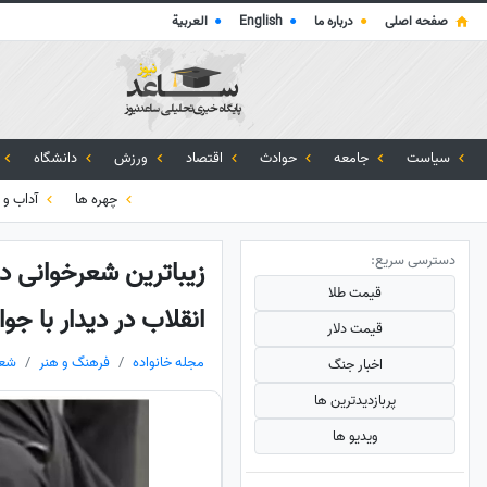
صفحه اصلی
●
درباره ما
●
English
●
العربية
سیاست
جامعه
حوادث
اقتصاد
ورزش
دانشگاه
چهره ها
آداب و 
دسترسی سریع:
زیباترین شعرخوانی د
قیمت طلا
انقلاب در دیدار با جوا
قیمت دلار
مجله خانواده
فرهنگ و هنر
شعر
اخبار جنگ
پربازدید‌ترین ها
ویدیو ها