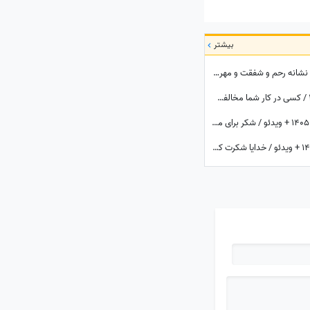
بیشتر
فال قهوه با نشان امروز شنبه 17 مرداد 1405 / نشانه رحم و شفقت و مهربانی در فال شماست، غافل نشوید؛ از دوستان ناباب بپرهیزید
فال شمع روزانه امروز پنج‌شنبه 15 مرداد 1405 / کسی در کار شما مخالفت می کند، اما ...
شکرگزاری صبحگاهی امروز پنج‌شنبه 15 مرداد 1405 + ویدئو / شکر برای معجزه‌هایی که دیدم، برای نعمت‌هایی که هنوز ندیده‌ام، و برای آرزوهایی که همین حالا در مسیر رسیدن به من هستند
شکرگزاری صبحگاهی امروز جمعه 16 مرداد 1405 + ویدئو / خدایا شکرت که حتی قبل از رسیدن آرزوهایم، آرامشِ ایمان به اجابت را در دلم قرار دادی