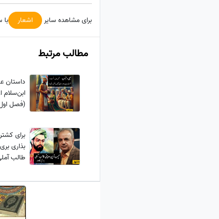
برای مشاهده سایر
اشعار
با 
مطالب مرتبط
داستان عا
ابن‌سلام ا
فایل صوت
برای کشت
طالب آملی
شعری که ب
خون می‌ک