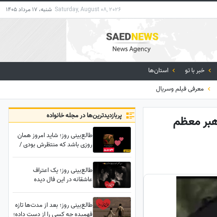
Saturday, August 08, 2026
شنبه، 17 مرداد 1405
خبر با تو
استان‌ها
معرفی فیلم وسریال
پربازدید‌ترین‌ها در مجله خانواده
هبر معظم
طالع‌بینی روز؛ شاید امروز همان
روزی باشد که منتظرش بودی /
چهارشنبه 14 مرداد 1405
طالع‌بینی روز؛ یک اعتراف
عاشقانه در این فال دیده
می‌شود؛ اعترافی که مدت‌هاست
در دلش مانده اما راهی برای
طالع‌بینی روز؛ بعد از مدت‌ها تازه
گفتنش پیدا نکرده...
فهمیده چه کسی را از دست داده؛