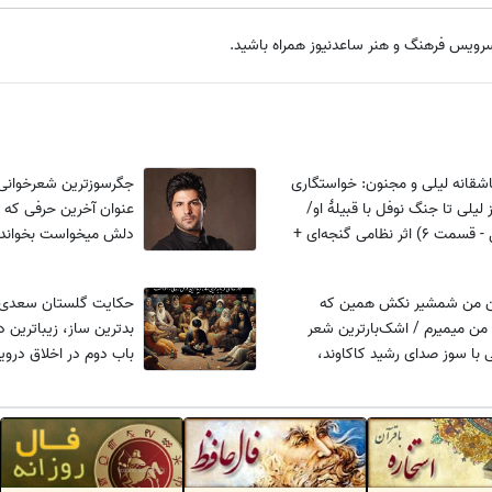
سرویس فرهنگ و هنر ساعدنیوز همراه باشید.
شقانه لیلی و مجنون: خواستگاری
جگرسوزترین شعرخوانی 
ز لیلی تا جنگ نوفل با قبیلهٔ او/
عنوان آخرین حرفی که قب
(فصل اول - قسمت 6) اثر نظامی گنجه‌ای +
دلش میخواست بخواند 
ی
که جاش اون گوشه ته‌ت
ن من شمشیر نکش همین که
حکایت گلستان سعدی: نو
بذاری بری من میمیرم / اشک‌بارترین شعر
بدترین ساز، زیباترین 
 با سوز صدای رشید کاکاوند،
باب دوم در اخلاق درو
غضتو می‌شکنه و دل عاشقا رو
20 + فایل صوتی و نسخه‌های قدیمی
نه