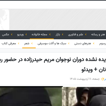
هنر و رسانه
علم و فناوری
بازار
مجله خانواده
ویدیو
عکس
رسوم
هنرهای دستی
سبک ها و آلات موسیقی
شعر
معرفی کتاب
یده نشده دوران نوجوان مریم حیدرزاده در حضور ر
نان + ویدئو
جمعه، 11 اردیبهشت 1405