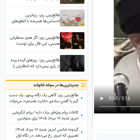
این بازگشت با تمام دفعات قبل
فرق دارد؛ همه چیز تغییر می‌کند/
طالع‌بینی روز؛ زیباترین
چهارشنبه 7 مرداد 1405
احساس‌ها همیشه با اتفاق‌های
بزرگ ساخته نمی‌شوند؛ گاهی یک
نگاه یا یک توجه کوتاه می‌تواند
طالع‌بینی روز؛ اگر هنوز منتظرش
یک روز معمولی را به خاطره‌ای
هستی، این فال برای توست؛
خاص تبدیل کند / پنج‌شنبه 15
کسی که با دل شکسته رهایت
مرداد 1405
کرد، یک راز را هنوز از تو پنهان
طالع‌بینی روز؛ روزهای آینده پرده
کرده
از رازی برمی‌دارد که انتظارش را
نداشتی، بازگشتی غیرمنتظره در
راه است؛ این بار همه‌چیز متفاوت
خواهد بود
جدید‌ترین‌ها در مجله خانواده
طالع‌بینی روز؛ گاهی یک نگاه پرمهر، یک دستِ
گرم یا گفتنِ ساده‌ی «کنارت هستم»، می‌تواند
قلبی را برای همیشه آرام کند ... / شنبه 17
کائنات پیام ویژه‌ای برات داره / پیام انگیزشی
مرداد 1405
امروز شنبه 17 مرداد 1405 برای متولدین
فروردین تا اسفند: امروز با حفظ تمرکز و
گردونه شانس امروز شنبه 17 مرداد 1405؛
پشتکار، یک گام دیگر به خواسته‌هایتان نزدیک
تغییری که امروز رخ می‌دهد، در نگاه اول
می‌شوید + ویدئو