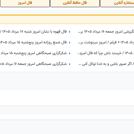
تخاره آنلاین
فال حافظ آنلاین
فال امروز
کائنات پیام ویژه‌ای برات داره / پیام انگیزشی امروز جمعه 16 مرداد 1405 برای متولدین فروردین تا اسفند: امروز زمان درخشیدن توست + ویدئو
فال حافظ با تفسیر امروز شنبه 17 مرداد 1405 + فیلم / امروز سرنوشت برایتان هدیه‌ای بزرگ کنار گذاشته؛ شادی و موفقیت خیلی زود درِ خانه‌تان را می‌زنند!
فال شمع روزانه امروز شنبه 17 مرداد 1405 / خرسند باش چرا که فال امروزت با همیشه فرق داره، تغییر بزرگی در راهه، ثروت، عشق یا سفر
فال ابجد امروز شنبه 17 مرداد 1405 / اگر صبور باشی و به خدا توکل کنی به مرادت خواهی رسید