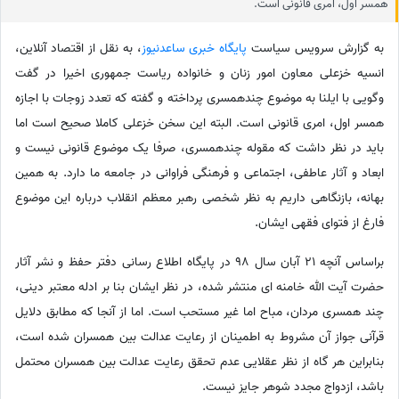
همسر اول، امری قانونی است.
به گزارش سرویس سیاست
پایگاه خبری ساعدنیوز
،‌ به نقل از اقتصاد آنلاین،
انسیه خزعلی معاون امور زنان و خانواده ریاست جمهوری اخیرا در گفت
وگویی با ایلنا به موضوع چندهمسری پرداخته و گفته که تعدد زوجات با اجازه
همسر اول، امری قانونی است. البته این سخن خزعلی کاملا صحیح است اما
باید در نظر داشت که مقوله چندهمسری، صرفا یک موضوع قانونی نیست و
ابعاد و آثار عاطفی، اجتماعی و فرهنگی فراوانی در جامعه ما دارد. به همین
بهانه، بازنگاهی داریم به نظر شخصی رهبر معظم انقلاب درباره این موضوع
فارغ از فتوای فقهی ایشان.
براساس آنچه 21 آبان سال 98 در پایگاه اطلاع رسانی دفتر حفظ و نشر آثار
حضرت آیت الله خامنه ای منتشر شده، در نظر ایشان بنا بر ادله معتبر دینی،
چند همسری مردان، مباح اما غیر مستحب است. اما از آنجا که مطابق دلایل
قرآنی جواز آن مشروط به اطمینان از رعایت عدالت بین همسران شده است،
بنابراین هر گاه از نظر عقلایی عدم تحقق رعایت عدالت بین همسران محتمل
باشد، ازدواج مجدد شوهر جایز نیست.