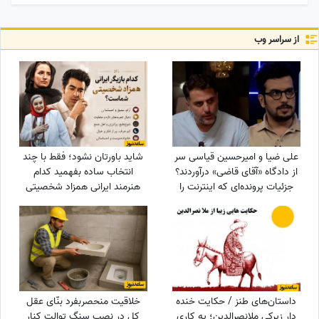
از سراسر وب
علی ضیا و امیرحسین قیاسی سر
شاید باورتان نشود؛ فقط با چند
از دادگاه «آقای قاضی» درآوردند؟
انتخاب ساده بفهمید کدام
جزئیات پرونده‌ای که اینترنت را
هنرمند ایرانی همزاد شخصیتی
ترکاند!
شماست! از شوخ‌طبعی نعیمه
نظام‌دوست تا احساسات عمیق
شهاب حسینی؛ شما شبیه
کدام‌یک هستید؟
داستان‌های طنز / حکایت خنده
خلاقیت منحصربفرد بنّای عقل
دار زیرکی ملانصرالدین؛ یه کاری
کل در نصب سنگ توالت کنار