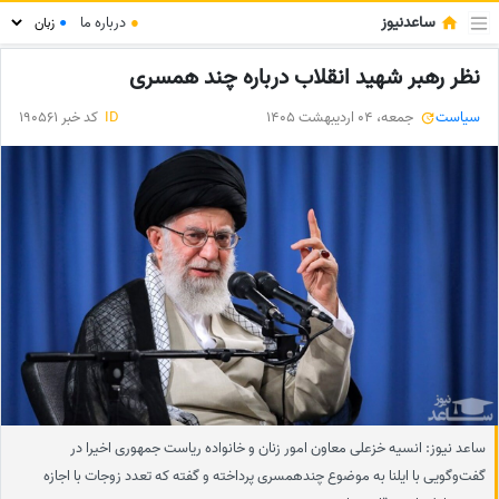
ساعدنیوز
●
درباره ما
●
نظر رهبر شهید انقلاب درباره چند همسری
سیاست
جمعه، 04 اردیبهشت 1405
ID
کد خبر 190561
ساعد نیوز: انسیه خزعلی معاون امور زنان و خانواده ریاست جمهوری اخیرا در
گفت‌وگویی با ایلنا به موضوع چندهمسری پرداخته و گفته که تعدد زوجات با اجازه