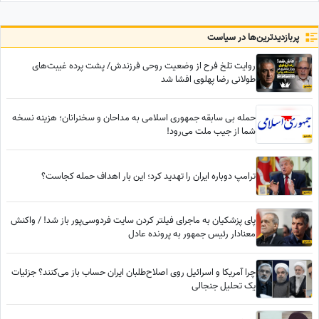
کند!
پربازدید‌ترین‌ها در سیاست
روایت تلخ فرح از وضعیت روحی فرزندش/ پشت پرده غیبت‌های
طولانی رضا پهلوی افشا شد
حمله بی سابقه جمهوری اسلامی به مداحان و سخنرانان؛ هزینه نسخه
شما از جیب ملت می‌رود!
ترامپ دوباره ایران را تهدید کرد؛ این بار اهداف حمله کجاست؟
پای پزشکیان به ماجرای فیلتر کردن سایت فردوسی‌پور باز شد! / واکنش
معنادار رئیس جمهور به پرونده عادل
چرا آمریکا و اسرائیل روی اصلاح‌طلبان ایران حساب باز می‌کنند؟ جزئیات
یک تحلیل جنجالی