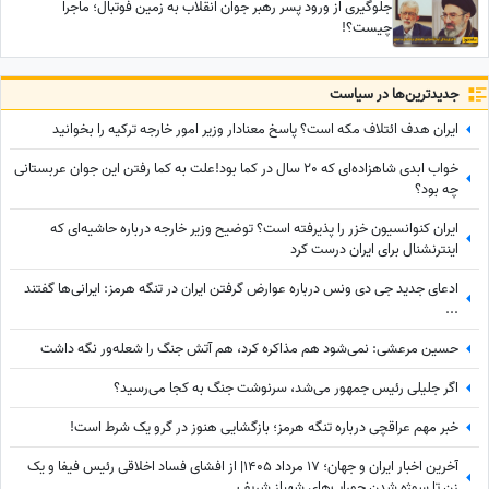
جلوگیری از ورود پسر رهبر جوان انقلاب به زمین فوتبال؛ ماجرا
چیست؟!
جدید‌ترین‌ها در سیاست
ایران هدف ائتلاف مکه است؟ پاسخ معنادار وزیر امور خارجه ترکیه را بخوانید
خواب ابدی شاهزاده‌ای که 20 سال در کما بود!علت به کما رفتن این جوان عربستانی
چه بود؟
ایران کنوانسیون خزر را پذیرفته است؟ توضیح وزیر خارجه درباره حاشیه‌ای که
اینترنشنال برای ایران درست کرد
ادعای جدید جی دی ونس درباره عوارض گرفتن ایران در تنگه هرمز: ایرانی‌ها گفتند
...
حسین مرعشی: نمی‌شود هم مذاکره کرد، هم آتش جنگ را شعله‌ور نگه داشت
اگر جلیلی رئیس جمهور می‌شد، سرنوشت جنگ به کجا می‌رسید؟
خبر مهم عراقچی درباره تنگه هرمز؛ بازگشایی هنوز در گرو یک شرط است!
آخرین اخبار ایران و جهان؛ 17 مرداد 1405| از افشای فساد اخلاقی رئیس فیفا و یک
زن تا سوژه شدن جوراب‌های شهباز شریف