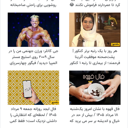
کرد تا عمردارند فراموش نکنند 😂
روشویی برای راحتیِ صاحبخانه
+ ویدئو
مرزهای معماری رو کیلومترها
جابجا کرد+ عکس/ و هنری که
نزد بناها هست و بس😂
هر روز با یک رتبه برتر کنکور |
جی کاتلر: ورژن جهنمی من را در
پشت‌صحنه موفقیت آترینا
سال 2009 روی استیج مستر
فرحمند؛ از بیماری تا رتبه 1 کنکور
المپیا دیدید/ فیگور چهارسرپای
تجربی
من تکرارنشدنی است +فیلم
فال قهوه با نشان امروز یک‌شنبه
فال ابجد روزانه جمعه 9 مرداد
18 مرداد 1405 / بیش از حد در
1405 / لحظه‌ای که انتظارش را
خیال و اندیشه بر سر می برید که
داشتی نزدیک است؛ فقط کمی
این ...
دیگر صبر کن تا نور زندگی‌ات را پر