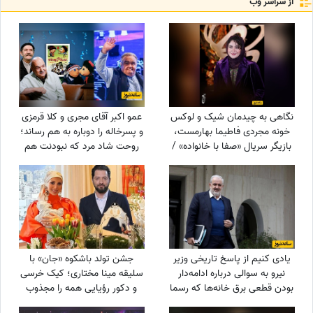
از سراسر وب
نگاهی به چیدمان شیک و لوکس
عمو اکبر آقای مجری و کلا قرمزی
خونه مجردی فاطیما بهارمست،
و پسرخاله را دوباره به هم رساند؛
بازیگر سریال «صفا با خانواده» /
روحت شاد مرد که نبودنت هم
از مبلمان کلاسیک و پرده‌های
خیر و برکت دارد
اعیانی تا کتاب‌خونه و ...
یادی کنیم از پاسخ تاریخی وزیر
جشن تولد باشکوه «جان» با
نیرو به سوالی درباره ادامه‌دار
سلیقه مینا مختاری؛ کیک خرسی
بودن قطعی برق خانه‌ها که رسما
و دکور رؤیایی همه را مجذوب
بازی با اعصاب مردم بود!
کرد