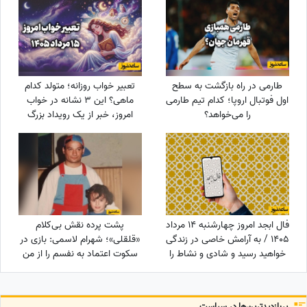
طارمی در راه بازگشت به سطح
تعبیر خواب روزانه؛ متولد کدام
اول فوتبال اروپا؛ کدام تیم طارمی
ماهی؟ این 3 نشانه در خواب
را می‌خواهد؟
امروز، خبر از یک رویداد بزرگ
می‌دهند! / پنج‌شنبه 15 مرداد
1405
فال ابجد امروز چهارشنبه 14 مرداد
پشت پرده نقش بی‌کلام
1405 / به آرامش خاصی در زندگی
«قلقلی»؛ شهرام لاسمی: بازی در
خواهید رسید و شادی و نشاط را
سکوت اعتماد به نفسم را از من
در آینده به دست می‌آورید
گرفت! مدیون این بازیگر معروف
هستم، دستاشو می‌بوسم، دخترم
خیلی به من کمک کرد+ویدئو
پربازدید‌ترین‌ها در سیاست