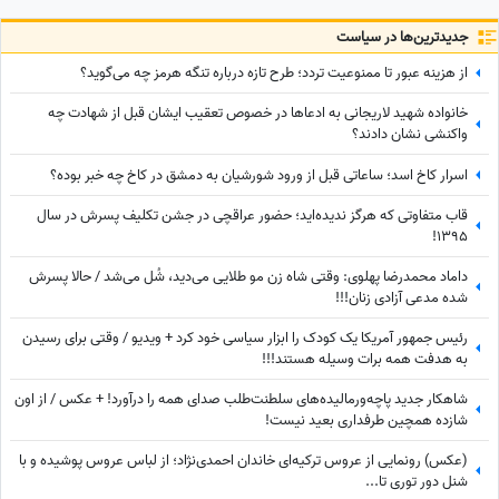
جدید‌ترین‌ها در سیاست
از هزینه عبور تا ممنوعیت تردد؛ طرح تازه درباره تنگه هرمز چه می‌گوید؟
خانواده شهید لاریجانی به ادعاها در خصوص تعقیب ایشان قبل از شهادت چه
واکنشی نشان دادند؟
اسرار کاخ اسد؛ ساعاتی قبل از ورود شورشیان به دمشق در کاخ چه خبر بوده؟
قاب متفاوتی که هرگز ندیده‌اید؛ حضور عراقچی در جشن تکلیف پسرش در سال
1395!
داماد محمدرضا پهلوی: وقتی شاه زن مو طلایی می‌دید، شُل می‌شد / حالا پسرش
شده مدعی آزادی زنان!!!
رئیس جمهور آمریکا یک کودک را ابزار سیاسی خود کرد + ویدیو / وقتی برای رسیدن
به هدفت همه برات وسیله هستند!!!
شاهکار جدید پاچه‌ورمالیده‌های سلطنت‌طلب صدای همه را درآورد! + عکس / از اون
شازده همچین طرفداری بعید نیست!
(عکس) رونمایی از عروس ترکیه‌ای خاندان احمدی‌نژاد؛ از لباس عروس پوشیده و با
شنل دور توری تا...