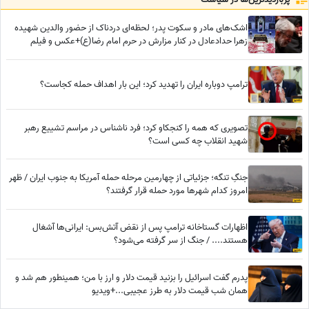
اشک‌های مادر و سکوت پدر؛ لحظه‌ای دردناک از حضور والدین شهیده
زهرا حدادعادل در کنار مزارش در حرم امام رضا(ع)+عکس و فیلم
ترامپ دوباره ایران را تهدید کرد؛ این بار اهداف حمله کجاست؟
تصویری که همه را کنجکاو کرد؛ فرد ناشناس در مراسم تشییع رهبر
شهید انقلاب چه کسی است؟
جنگِ تنگه؛ جزئیاتی از چهارمین مرحله حمله آمریکا به جنوب ایران / ظهر
امروز کدام شهرها مورد حمله قرار گرفتند؟
اظهارات گستاخانه ترامپ پس از نقض آتش‌بس: ایرانی‌ها آشغال
هستند.... / جنگ از سر گرفته می‌شود؟
پدرم گفت اسرائیل را بزنید قیمت دلار و ارز با من؛ همینطور هم شد و
همان شب قیمت دلار به طرز عجیبی...+ویدیو