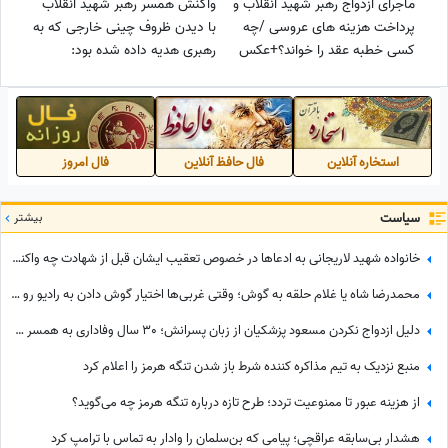
ماجرای ازدواج رهبر شهید انقلاب و
واکنش همسر رهبر شهید انقلاب
پرداخت هزینه های عروسی /چه
با دیدن ظروف چینی خارجی که به
کسی خطبه عقد را خواند؟+عکس
رهبری هدیه داده شده بود:
غذاهایی که ما می‌خوریم، با این
ظرف‌ها جور درنمی‌آید، همان
ظرفهای خودمان خوب است، اینها
را رد کنید
استخاره آنلاین
فال حافظ آنلاین
فال امروز
سیاست
بیشتر
خانواده شهید لاریجانی به ادعاها در خصوص تعقیب ایشان قبل از شهادت چه واکنشی نشان دادند؟
محمدرضا شاه یا غلام حلقه به گوش؛ وقتی غربی‌ها اختیار گوش دادن به رادیو رو هم از پدر ربع پهلوی گرفته بودند!+ویدیو
دلیل ازدواج نکردن مسعود پزشکیان از زبان پسرانش؛ 30 سال وفاداری به همسر کار هر مردی نیست...
منبع نزدیک به تیم مذاکره کننده شرط باز شدن تنگه هرمز را اعلام کرد
از هزینه عبور تا ممنوعیت تردد؛ طرح تازه درباره تنگه هرمز چه می‌گوید؟
هشدار بی‌سابقه عراقچی؛ پیامی که بن‌سلمان را وادار به تماس با ترامپ کرد