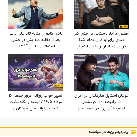
حضور مازیار لرستانی در ختم اکبر
یادی کنیم از کنایه تند علی دایی
عبدی برای او گران تمام شد!
بعد از تقلید صدایش در جشن
دزدی از مازیار لرستانی اونم تو
استقلالی ها: در گذشته
روز روشن!
پادشاهان دلقک‌هایی داشتند که
وظیفه‌شان تقلید صدا و خنداندن
مردم بود+عکس
غوغای استایل هنرمندان در اکران
تعبیر خواب روزانه امروز جمعه 16
«از یادرفته»؛ از درخشش
مرداد 1405 / لبخند و نگاه مثبت
تمام‌مشکی پردیس احمدیه و
شما می‌تواند حال خودتان و
آزیتا حاجیان تا تیپ اسپورت
اطرافیانتان را بهتر کند
سینا مهراد و مجید مظفری
پربازدید‌ترین‌ها در سیاست