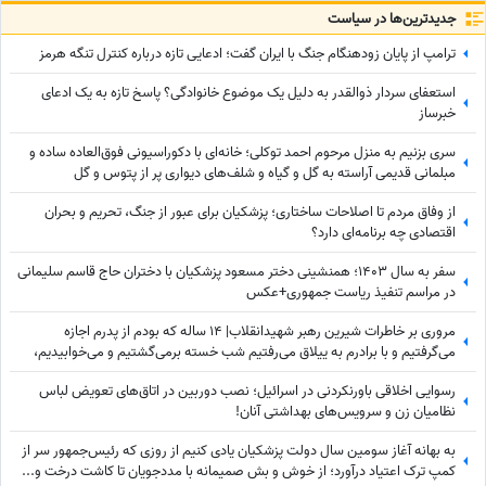
جدید‌ترین‌ها در سیاست
ترامپ از پایان زودهنگام جنگ با ایران گفت؛ ادعایی تازه درباره کنترل تنگه هرمز
استعفای سردار ذوالقدر به دلیل یک موضوع خانوادگی؟ پاسخ تازه به یک ادعای
خبرساز
سری بزنیم به منزل مرحوم احمد توکلی؛ خانه‌ای با دکوراسیونی فوق‌العاده ساده و
مبلمانی قدیمی آراسته به گل و گیاه و شلف‌های دیواری پر از پتوس و گل
گندمی+عکس
از وفاق مردم تا اصلاحات ساختاری؛ پزشکیان برای عبور از جنگ، تحریم و بحران
اقتصادی چه برنامه‌ای دارد؟
سفر به سال 1403؛ همنشینی دختر مسعود پزشکیان با دختران حاج قاسم سلیمانی
در مراسم تنفیذ ریاست جمهوری+عکس
مروری بر خاطرات شیرین رهبر شهیدانقلاب| 14 ساله که بودم از پدرم اجازه
می‌گرفتیم و با برادرم به ییلاق می‌رفتیم شب خسته برمی‌گشتیم و می‌خوابیدیم،
پدرم ما را ...
رسوایی اخلاقی باورنکردنی در اسرائیل؛ نصب دوربین در اتاق‌های تعویض لباس
نظامیان زن و سرویس‌های بهداشتی آنان!
به بهانه آغاز سومین سال دولت پزشکیان یادی کنیم از روزی که رئیس‌جمهور سر از
کمپ ترک اعتیاد درآورد؛ از خوش و بش صمیمانه با مددجویان تا کاشت درخت و...