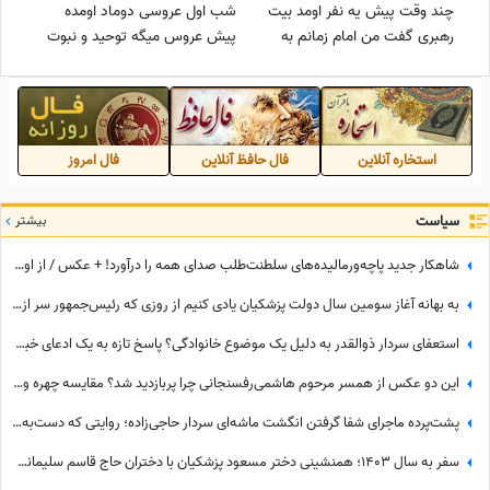
چند وقت پیش یه نفر اومد بیت
شب اول عروسی دوماد اومده
رهبری گفت من امام زمانم به
پیش عروس میگه توحید و نبوت
سید علی بگو بیاد +ویدئو😂👌
یعنی چی اونم گفته والا نمیدونم
شب اول قبرمونه یا
عروسیمون+ویدئو😂👌
استخاره آنلاین
فال حافظ آنلاین
فال امروز
سیاست
بیشتر
شاهکار جدید پاچه‌ورمالیده‌های سلطنت‌طلب صدای همه را درآورد! + عکس / از اون شازده همچین طرفداری بعید نیست!
به بهانه آغاز سومین سال دولت پزشکیان یادی کنیم از روزی که رئیس‌جمهور سر از کمپ ترک اعتیاد درآورد؛ از خوش و بش صمیمانه با مددجویان تا کاشت درخت و...
استعفای سردار ذوالقدر به دلیل یک موضوع خانوادگی؟ پاسخ تازه به یک ادعای خبرساز
این دو عکس از همسر مرحوم هاشمی‌رفسنجانی چرا پربازدید شد؟ مقایسه چهره و میز صبحانه
پشت‌پرده ماجرای شفا گرفتن انگشت ماشه‌ای سردار حاجی‌زاده؛ روایتی که دست‌به‌دست می‌شود
سفر به سال 1403؛ همنشینی دختر مسعود پزشکیان با دختران حاج قاسم سلیمانی در مراسم تنفیذ ریاست جمهوری+عکس