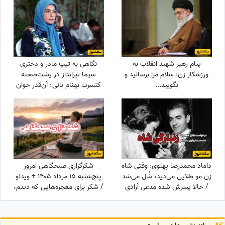
مرحوم/ محسن شریفیان، شهاب
حسینی، مارال بنی آدم، ستاره
اسکندری و...
پیام رهبر شهید انقلاب به
نگاهی به تیپ مادر و دختری
ورزشکار زن: سلام مرا برسانید و
سیما تیرانداز در پشت‌صحنه
بگویید...
کنسرت بهنام بانی؛ آن‌قدر جوان
که همه گفتند خواهرش است! +
عکس
داماد محمدرضا پهلوی: وقتی شاه
شکرگزاری صبحگاهی امروز
زن مو طلایی می‌دید، شُل می‌شد
پنج‌شنبه 15 مرداد 1405 + ویدئو
/ حالا پسرش شده مدعی آزادی
/ شکر برای معجزه‌هایی که دیدم،
زنان!!!
برای نعمت‌هایی که هنوز
ندیده‌ام، و برای آرزوهایی که
همین حالا در مسیر رسیدن به