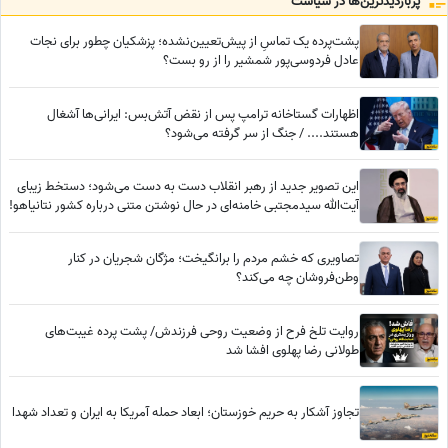
پربازدید‌ترین‌ها در سیاست
من هستند
پشت‌پرده یک تماسِ از پیش‌تعیین‌نشده؛ پزشکیان چطور برای نجات
عادل فردوسی‌پور شمشیر را از رو بست؟
اظهارات گستاخانه ترامپ پس از نقض آتش‌بس: ایرانی‌ها آشغال
هستند.... / جنگ از سر گرفته می‌شود؟
این تصویر جدید از رهبر انقلاب دست به دست ‌می‌شود؛ دستخط زیبای
آیت‌الله سیدمجتبی خامنه‌ای در حال نوشتن متنی درباره کشور نتانیاهو!
تصاویری که خشم مردم را برانگیخت؛ مژگان شجریان در کنار
وطن‌فروشان چه می‌کند؟
روایت تلخ فرح از وضعیت روحی فرزندش/ پشت پرده غیبت‌های
طولانی رضا پهلوی افشا شد
تجاوز آشکار به حریم خوزستان؛ ابعاد حمله آمریکا به ایران و تعداد شهدا