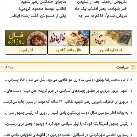
داریوش ارجمند: بعد از شنیدن
ماجرای خنداندن رهبر شهید
خبر شهادت رهبر انقلاب یک ماه
انقلاب توسط محمود کریمی!؛
مریض شدم/ خاکم به سر چه
یکی از مسئولان گفت زشته اینقدر
خاکی به سر کنم؟!+فیلم
آقا رو میخندونی منم گفتم بهتر از
شمام که...+فیلم
استخاره آنلاین
فال حافظ آنلاین
فال امروز
سیاست
بیشتر
داماد محمدرضا پهلوی: وقتی شاه زن مو طلایی می‌دید، شُل می‌شد / حالا پسرش شده مدعی آزادی زنان!!!
آلبوم امروز| مروری بر حضور چهره‌های سیاسی در حرم کریمه اهل بیت؛ دست‌های خسته سیاستمداران، گره‌خورده به ضریح امید
مروری بر خاطرات شیرین رهبر شهیدانقلاب| 14 ساله که بودم از پدرم اجازه می‌گرفتیم و با برادرم به ییلاق می‌رفتیم شب خسته برمی‌گشتیم و می‌خوابیدیم، پدرم ما را ...
به بهانه آغاز سومین سال دولت پزشکیان یادی کنیم از روزی که رئیس‌جمهور سر از کمپ ترک اعتیاد درآورد؛ از خوش و بش صمیمانه با مددجویان تا کاشت درخت و...
رئیس جمهور آمریکا یک کودک را ابزار سیاسی خود کرد + ویدیو / وقتی برای رسیدن به هدفت همه برات وسیله هستند!!!
رسوایی اخلاقی باورنکردنی در اسرائیل؛ نصب دوربین در اتاق‌های تعویض لباس نظامیان زن و سرویس‌های بهداشتی آنان!