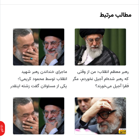
مطالب مرتبط
رهبر معظم انقلاب: من از وقتی
ماجرای خنداندن رهبر شهید
که رهبر شده‌ام آجیل نخوردم، مگر
انقلاب توسط محمود کریمی!؛
فقرا آجیل می‌خورند؟
یکی از مسئولان گفت زشته اینقدر
آقا رو میخندونی منم گفتم بهتر از
شمام که...+فیلم