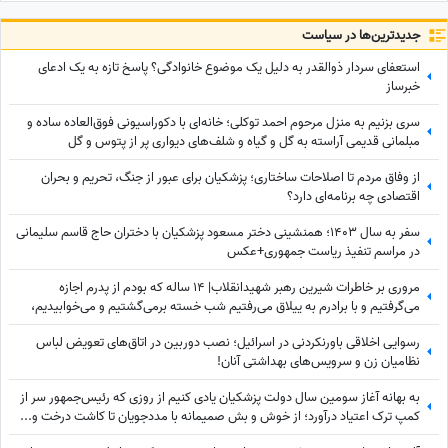
جدید‌ترین‌ها در سیاست
استعفای سردار ذوالقدر به دلیل یک موضوع خانوادگی؟ پاسخ تازه به یک ادعای
خبرساز
سری بزنیم به منزل مرحوم احمد توکلی؛ خانه‌ای با دکوراسیونی فوق‌العاده ساده و
مبلمانی قدیمی آراسته به گل و گیاه و شلف‌های دیواری پر از پتوس و گل
گندمی+عکس
از وفاق مردم تا اصلاحات ساختاری؛ پزشکیان برای عبور از جنگ، تحریم و بحران
اقتصادی چه برنامه‌ای دارد؟
سفر به سال 1403؛ همنشینی دختر مسعود پزشکیان با دختران حاج قاسم سلیمانی
در مراسم تنفیذ ریاست جمهوری+عکس
مروری بر خاطرات شیرین رهبر شهیدانقلاب| 14 ساله که بودم از پدرم اجازه
می‌گرفتیم و با برادرم به ییلاق می‌رفتیم شب خسته برمی‌گشتیم و می‌خوابیدیم،
پدرم ما را ...
رسوایی اخلاقی باورنکردنی در اسرائیل؛ نصب دوربین در اتاق‌های تعویض لباس
نظامیان زن و سرویس‌های بهداشتی آنان!
به بهانه آغاز سومین سال دولت پزشکیان یادی کنیم از روزی که رئیس‌جمهور سر از
کمپ ترک اعتیاد درآورد؛ از خوش و بش صمیمانه با مددجویان تا کاشت درخت و...