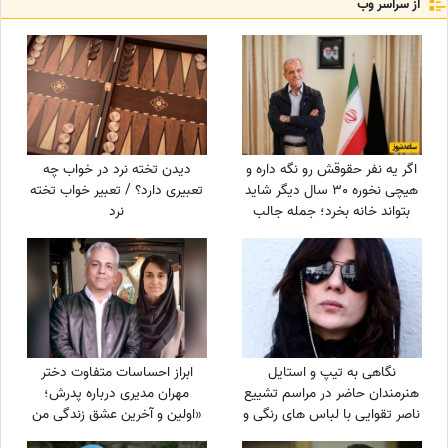
از سراسر وب
اگر یه نفر حقوقش رو نگه داره و
دیدن تخته نرد در خواب چه
هیچی نخوره 30 سال دیگر شاید
تعبیری دارد؟ / تعبیر خواب تخته
بتواند خانه بخرد؛ جمله جالب
نرد
پزشکیان که بار دیگر دست به
دست می‌شود
نگاهی به تیپ و استایل
ابراز احساسات متفاوت دختر
هنرمندان حاضر در مراسم تشییع
مهران مدیری درباره پدرش؛
ناصر تقوایی با لباس های رنگی و
«اولین و آخرین عشق زندگی من
سفید به سفارش همسر آن
بابامه» + ویدئو