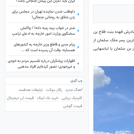
ایران باید نگران این پیمان جنجالی باشد؟
داوطلب شدن نماینده تهران در مجلس برای
زدن شلاق به روحانی جنجالی!
شتر در خواب بیند پنبه دانه! / واکنش
ن در 31 اوت 1985، در جده متولد شد. نام مادرش فهده بنت فلاح بن
سخنگوی وزارت امور خارجه به ادعای ترامپ
درباره ایران
رین پسر ملک سلمان از
پیام جدی و قاطع وزیر خارجه به کشورهای
 تصاویری از بن سلمان با لباسهایی
همسایه: وقت آن رسیده است که ...
اظهارات پزشکیان درباره تقسیم مردم به خودی
و غیرخودی؛ تصور کرده‌ایم افراد مذهبی
«خودی» هستند و ...
وب گردی
آهنگ جدید
پالاز موکت
تبلیغات هدفمند
کلینیک زیبایی
خرید بک لینک
قیمت ارز دیجیتال
قیمت گوشی