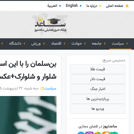
صفحه اصلی
●
درباره ما
●
English
●
العربية
سیاست
جامعه
حوادث
اقتصاد
ورزش
دانشگاه
دسترسی سریع:
بن‌سلمان را با این ا
قیمت طلا
شلوار و شلوارک+عک
قیمت دلار
سیاست
سه شنبه، 22 اردیبهشت 1405
اخبار جنگ
پربازدید‌ترین ها
ویدیو ها
ساعدنیوز
در فضای مجازی