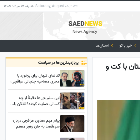
Saturday, August 08, 2026
شنبه، 17 مرداد 1405
خبر با تو
استان‌ها
پربازدید‌ترین‌ها در سیاست
تان با کت و
تقاضای کیهان برای برخورد با
مجری مصاحبه جنجالی عراقچی؛
مشهد در اتفاقات دی ماه سقوط
کرده بود؟
این سلبریتی‌ها دقیقاً از چه
کسانی حمایت کردند؟قاتلان یا...
پیام مهم معاون عراقچی درباره
سوءقصد به جان رهبر معظم
انقلاب؛ شورای امنیت یا مجلس
کاری بکنند