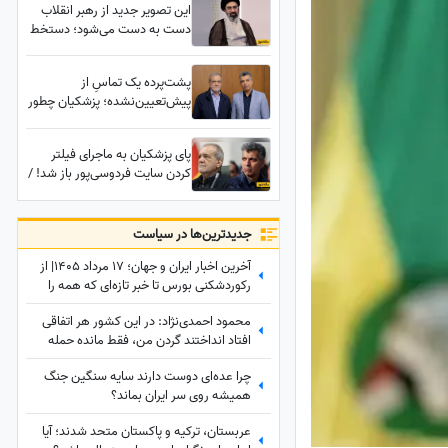
این تصویر جدید از رهبر انقلاب
دست به دست ‌می‌شود؛ دستخط
زیبای آیت‌الله سیدمجتبی
خامنه‌ای در حال نوشتن متنی
پشت‌پرده یک تماسِ از
درباره کشور نتانیاهو!
پیش‌تعیین‌نشده؛ پزشکیان چطور
برای نجات عادل فردوسی‌پور
شمشیر را از رو بست؟
پای پزشکیان به ماجرای فیلتر
کردن سایت فردوسی‌پور باز شد! /
واکنش معنادار رئیس جمهور به
پرونده عادل
جدید‌ترین‌ها در سیاست
آخرین اخبار ایران و جهان؛ 17 مرداد 1405| از
رکوردشکنی بورس تا خبر تازه‌ای که همه را
غافلگیر کرد
محمود احمدی‌نژاد: در این کشور هر اتفاقی
افتاد انداختند گردن من، فقط مانده حمله
مغول!
چرا عده‌ای دوست دارند سایه سنگین جنگ
همیشه روی سر ایران بماند؟
عربستان، ترکیه و پاکستان متحد شدند؛ آیا