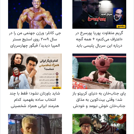
گریم متفاوت پوریا پورسرخ در
جی کاتلر: ورژن جهنمی من را در
«اعتراف می‌کنم» + همه آنچه
سال 2009 روی استیج مستر
درباره این سریال پلیسی باید
المپیا دیدید/ فیگور چهارسرپای
بدانید
من تکرارنشدنی است +فیلم
پای جناب‌خان به دنیای کریپتو باز
شاید باورتان نشود؛ فقط با چند
شد؛ وقتی بیت‌کوین به مذاق
انتخاب ساده بفهمید کدام
جناب‌خان خوش نیومد و خودش
هنرمند ایرانی همزاد شخصیتی
دست‌ به‌ کار شد😆+ویدیو
شماست! از شوخ‌طبعی نعیمه
نظام‌دوست تا احساسات عمیق
شهاب حسینی؛ شما شبیه
کدام‌یک هستید؟