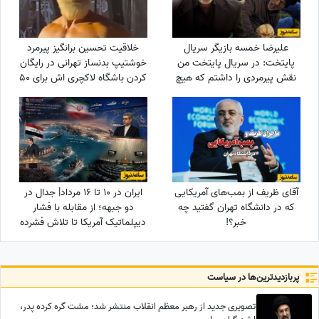
علیرضا خمسه بازیگر سریال
خلاقیت تحسین برانگیز پیرمرد
پایتخت: در سریال پایتخت من
خوشتیپ بدنساز تهرانی در رایگان
نقش پیرمردی را داشتم که هیچ
کردن باشگاه لاکچری اش برای 50
دیالوگی نداشت! پنجعلی از طریق
سال به بالا حماسه آفرید +فیلم/
نگاهش با مردم حرف می زد
عجب استایلی داری آقا محتشم
خودت یک پا هادی چوپان هستی
آقای ظریف از بمب‌های آمریکایی
ایران در 10 تا 16 مرداد| جدال در
که در دانشگاه تهران گفتید چه
دو جبهه؛ از مقابله با فشار
خبر؟!
دیپلماتیک آمریکا تا تلاش فشرده
دولت برای حل ناترازی برق
پربازدید‌ترین‌ها در سیاست
تصویری جدید از رهبر معظم انقلاب منتشر شد؛ مشت گره کرده پدر،