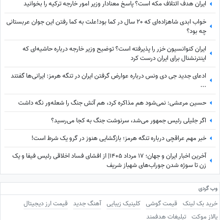
ایران هدف ائتلاف مکه است؟ پاسخ معنادار وزیر امور خارجه ترکیه را بخوانید
خواب ابدی شاهزاده‌ای که 20 سال در کما بود!علت به کما رفتن این جوان عربستانی
چه بود؟
ایران کنوانسیون خزر را پذیرفته است؟ توضیح وزیر خارجه درباره حاشیه‌ای که
اینترنشنال برای ایران درست کرد
ادعای جدید جی دی ونس درباره عوارض گرفتن ایران در تنگه هرمز: ایرانی‌ها گفتند
...
حسین مرعشی: نمی‌شود هم مذاکره کرد، هم آتش جنگ را شعله‌ور نگه داشت
اگر جلیلی رئیس جمهور می‌شد، سرنوشت جنگ به کجا می‌رسید؟
خبر مهم عراقچی درباره تنگه هرمز؛ بازگشایی هنوز در گرو یک شرط است!
آخرین اخبار ایران و جهان؛ 17 مرداد 1405| از افشای فساد اخلاقی رئیس فیفا و یک
زن تا سوژه شدن جوراب‌های شهباز شریف
وب گردی
خرید بک لینک
قیمت گوشی
کلینیک زیبایی
آهنگ جدید
قیمت ارز دیجیتال
پالاز موکت
تبلیغات هدفمند