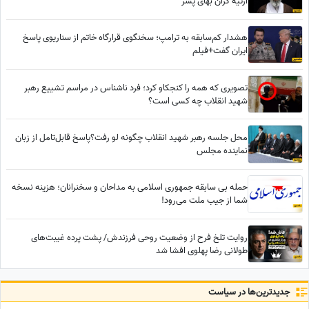
ارثیه گران بهای پسر
هشدار کم‌سابقه به ترامپ؛ سخنگوی قرارگاه خاتم از سناریوی پاسخ
ایران گفت+فیلم
تصویری که همه را کنجکاو کرد؛ فرد ناشناس در مراسم تشییع رهبر
شهید انقلاب چه کسی است؟
محل جلسه رهبر شهید انقلاب چگونه لو رفت؟پاسخ قابل‌تامل از زبان
نماینده مجلس
حمله بی سابقه جمهوری اسلامی به مداحان و سخنرانان؛ هزینه نسخه
شما از جیب ملت می‌رود!
روایت تلخ فرح از وضعیت روحی فرزندش/ پشت پرده غیبت‌های
طولانی رضا پهلوی افشا شد
جدید‌ترین‌ها در سیاست