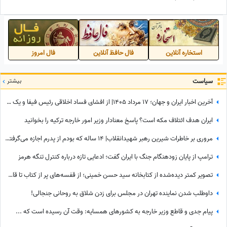
از احمدی‌نژاد و سردار حاجی‌زاده تا
داد: "ترجیح میدم به جای
فرزندان رهبر شهید+عکس
سخنرانی نتانیاهو، کارتون گوریل
انگوری ببینم"+ویدیو
استخاره آنلاین
فال حافظ آنلاین
فال امروز
سیاست
بیشتر
آخرین اخبار ایران و جهان؛ 17 مرداد 1405| از افشای فساد اخلاقی رئیس فیفا و یک زن تا سوژه شدن جوراب‌های شهباز شریف
ایران هدف ائتلاف مکه است؟ پاسخ معنادار وزیر امور خارجه ترکیه را بخوانید
مروری بر خاطرات شیرین رهبر شهیدانقلاب| 14 ساله که بودم از پدرم اجازه می‌گرفتیم و با برادرم به ییلاق می‌رفتیم شب خسته برمی‌گشتیم و می‌خوابیدیم، پدرم ما را ...
ترامپ از پایان زودهنگام جنگ با ایران گفت؛ ادعایی تازه درباره کنترل تنگه هرمز
تصویر کمتر دیده‌شده از کتابخانه سید حسن خمینی؛ از قفسه‌های پر از کتاب تا قاب عکس رهبر شهید
داوطلب شدن نماینده تهران در مجلس برای زدن شلاق به روحانی جنجالی!
پیام جدی و قاطع وزیر خارجه به کشورهای همسایه: وقت آن رسیده است که ...